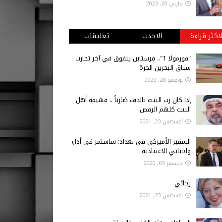
مارس 20, 2023
لاكثر قراءة
الاحدث
تعليقات
"فورمولا 1".. فرستابن يتفوق في آخر تجارب
سباق البحرين الحرة
نوفمبر 28, 2020
إذا كان رب البيت بالدف ضارباً .. فشيمة أهل
البيت كلهم الرقص
أغسطس 23, 2021
السفير الأميركي في بغداد: ساستمر في أداءِ
واجباتي الاعتيادية
ديسمبر 03, 2020
رجائي
أغسطس 23, 2021