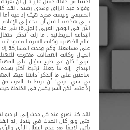
أحببنا من خلاله جميل عازر قبل أن نعر
وفؤاد عبد الرزاق وهدى رشيد . لقد ك
الحقيقي وليست مجرد هيئة إذاعية أما الق
يبني شخصيتنا قبل أن نتجه إلى الإعلام
الآن في الوطن العربي (الجزيرة) بني 
الإذاعة البريطانية . ما زلت أتذكر احت
عالم الظهيرة وكانت الفترة المفتوحة تت
على مسامعنا، وكم وددت المشاركة إلا أ
الخيال وكانت الاتصالات مفتوحة للته
عربي" كان في طرح سؤال على المهنئين
الإبداع إنه ما جعلنا نرتبط أكثر بهذه
ساعتين على ما أتذكر أذابتنا فيها المشا
بي سي عربي" أن تربط به العرب من ا
إذاعتها لكن السر يكمن في الخلطة حيث ا
لقد كنا نهرع عند كل حدث إلى الراديو 
حتى ولو كان الحدث في بلادنا إنه الفه
يأتي لاحقًا مع عدم إغفال الرأي والرأ