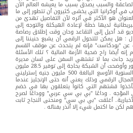
كالصاعقة والسبب يصدق بسبب ما يعيشه العالم الآن
ب في أوكرانيا التي يخشى كثيرون أن تتطور إلى ما
لعنوان هو الأكثر في أثره لأن التفاصيل تهدئ من
ريطانية لديها خطة لإعادة الهيكلة والتوجه إلى
راديو قد أحيل إلى التقاعد وحان وقت إطلاق رصاصة
ل : هل يمكن للتحول الرقمي أن يشبع حنيننا إلى
دث عن "بودكاست" فإنه لم يتحدث عن موقف القسم
ه أيضا راح ضحية الأزمة المالية ؟ تلك الأسئلة
نريد جاءت بما لا تشتهي السفن على لسان مديرة
خدمة "بـي بي سي" العالمية ليليان لاندور وأوضحت أن الشبكة بحاجة إلى توفير 28.5 مليون
جنيه إسترليني ضمن جزء من المدخرات السنوية الأوسع البالغة 500 مليون جنيه إسترليني
مجال الرقمي وذلك يعني أنه حتى الإنجليز عندما
 ليأخذوا قشتهم التي كانوا يتعلقون بها في خضم
ي الموّجه . وداعًا "بي بي سي عربي" ووداعًا لصرح
خبارية.. أغلقت "بي بي سي" ومنحنى النجاح ثابت
لكن ما اكتمل شيء إلا أنذر بفنائه .