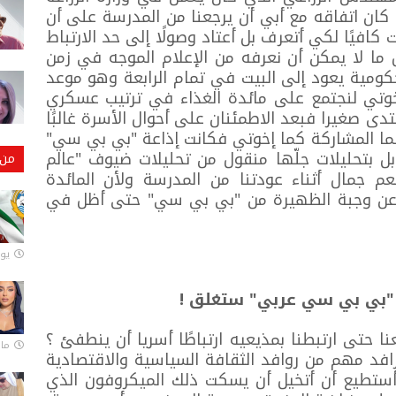
ان اتفاقه مع أبي أن يرجعنا من المدرسة على أن
افيًا لكي أتعرف بل أعتاد وصولًا إلى حد الارتباط
 ما لا يمكن أن نعرفه من الإعلام الموجه في زمن
ومية يعود إلى البيت في تمام الرابعة وهو موعد
وتي لنجتمع على مائدة الغذاء في ترتيب عسكري
دى صغيرا فبعد الاطمئنان على أحوال الأسرة غالبًا
ما المشاركة كما إخوتي فكانت إذاعة "بي بي سي"
ل بتحليلات جلّها منقول من تحليلات ضيوف "عالم
من 
م جمال أثناء عودتنا من المدرسة ولأن المائدة
يب عن وجبة الظهيرة من "بي بي سي" حتى أظل في
يونيو
 حتى ارتبطنا بمذيعيه ارتباطًا أسريا أن ينطفئ ؟
مارس 
كرافد مهم من روافد الثقافة السياسية والاقتصادية
 أستطيع أن أتخيل أن يسكت ذلك الميكروفون الذي