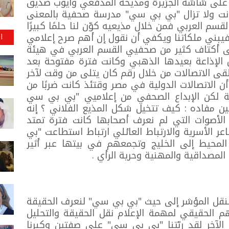
فه على شاشة الجزيرة ومديحة المدفعي وأيوب صديق
انت ولا تزال "بي بي سي" مدرسة صحفية بالمعنى
سم العربي فمن خلال مذيعيه كوّن لنا حلمًا كبيرًا
 فيبني ملكاتنا ويكفي أن نقول إن أهم صرح إعلامي
ا
على أكتاف كثير من صحفيي القسم العربي في هيئة
فال الإذاعة بعيدها الذهبي وكانت فترة مفتوحة بعد
لقى الاتصالات من خلال رقم كان يتلى من وقت لآخر
ن الاتصالات الدولية في مصر وقتئذ كانت ضربًا من
نئة لكن الإبداع الصحفي من إعلاميي "بي بي سي
 مفاده : كيف تتخيل شكل المذيع الفلاني ؟ إنه
 الأصوات التي لم نعرف أصحابها كانت فترة تمتد
عر الأسرية والارتباط العائلي ارتباط استطاعت "بي
لمحيط إلى الخليج وتجمعهم في بيتها عبر أثير
لمصداقية والمهنية وحرية الرأي .
لننقل المؤشر إلى حيث "بي بي سي" لنعرف الحقيقة
م الحقيقي لمهمة الإعلام نقل الحقيقة والتحليل
ي الآخر لقد ربّتنا "بي بي سي" على صفتين وكبرنا