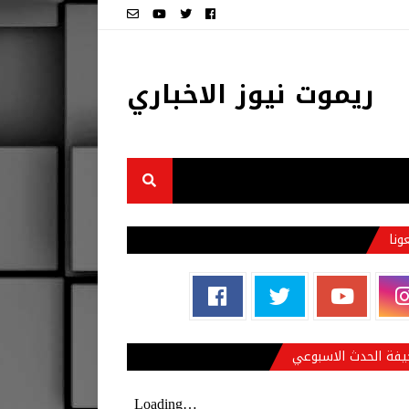
ريموت نيوز الاخباري
عونا
فة الحدث الاسبوعي