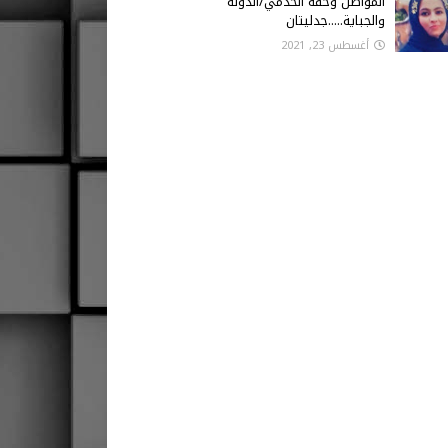
المواطن وحقه الخدمي/الدولة
والجباية.....جدليتان
أغسطس 23, 2021