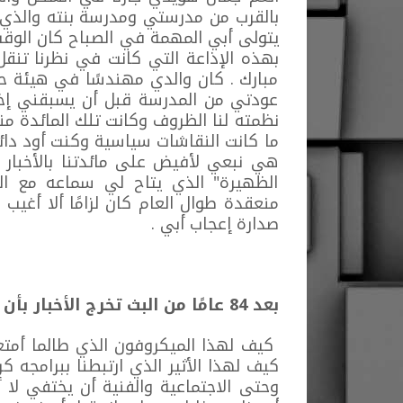
بالقرب من مدرستي ومدرسة بنته والذي ك
يتولى أبي المهمة في الصباح كان الوقت ك
بهذه الإذاعة التي كانت في نظرنا تنقل
مبارك . كان والدي مهندسًا في هيئة حك
عودتي من المدرسة قبل أن يسبقني إخ
نظمته لنا الظروف وكانت تلك المائدة منت
ما كانت النقاشات سياسية وكنت أود دائ
هي نبعي لأفيض على مائدتنا بالأخبار ب
الظهيرة" الذي يتاح لي سماعه مع الع
منعقدة طوال العام كان لزامًا ألا أغ
صدارة إعجاب أبي .
بعد 84 عامًا من البث تخرج الأخبار بأن "بي بي سي عربي" ستغلق !
كيف لهذا الميكروفون الذي طالما أمتعنا
كيف لهذا الأثير الذي ارتبطنا ببرامجه 
وحتى الاجتماعية والفنية أن يختفي لا