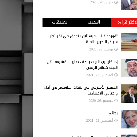
مارس 20, 2023
لاكثر قراءة
الاحدث
تعليقات
"فورمولا 1".. فرستابن يتفوق في آخر تجارب
سباق البحرين الحرة
نوفمبر 28, 2020
إذا كان رب البيت بالدف ضارباً .. فشيمة أهل
البيت كلهم الرقص
أغسطس 23, 2021
السفير الأميركي في بغداد: ساستمر في أداءِ
واجباتي الاعتيادية
ديسمبر 03, 2020
رجائي
أغسطس 23, 2021