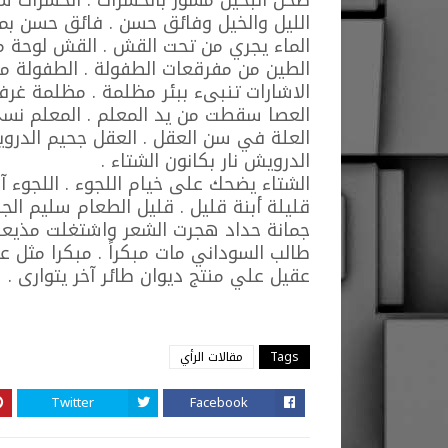
الليل والخيل وفائق حسن . فائق حسن بمو
الماء يجري من تحت القش . القش لوحة م
الطين من مفرقعات الطفولة . الطفولة منا
الاشارات تنبىء ببئر مظلمة . مظلمة غرفة
العصا سقطت من يد المعلم . المعلم نسي
العلة في سن العقل . العقل جحيم الدرو
الدرويش نار بكانون الشتاء .
الشتاء يضحك على خيام اللجوء . اللجوء آخر
قليلة أبنة قليل . قليل الطعام سليم الج
جمانة حداد هجرت الشعر واشتغلت مذيعة
طالب السوداني مات مبكراً . مبكرا مثل ع
عقيل علي منتج ديوان طائر آخر يتوارى .
Tags
مقالات الرأي
Twitter
Facebook