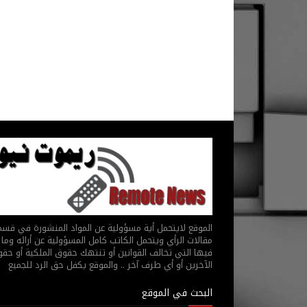
الموقع لايتحمل أية مسؤولية عن المواد المنشورة في قس
مقالات الرأي ويتحمل الكاتب كامل المسؤولية عن أرائه وما 
فيها التي تخالف القوانين أو تنتهك حقوق الملكية أو حق
الآخرين أو أي طرف آخر .. والموقع يكفل حق الرد للجميع
البحث في الموقع