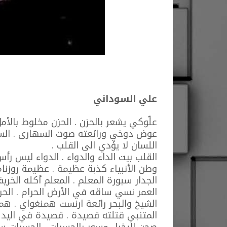
علي السوداني
علّوكي يشعر بالحزن . الحزن مخلوط بالأ
عوض دوخي ورائعته صوت السهارى . السه
اللسان لا يؤدي الى القلب .
القلب بيت الداء والدواء . الدواء ليس رأس
وطن الأنبياء كذبة عظيمة . عظيمة روزنامة
الجدار سبورة المعلم . المعلم أكله الخري
العمر نسي ساقه في الأرض الحرام . الح
الشيخ والبحر رائعة ارنست همنغواي . همن
المتنبي قتلته قصيدة . قصيدة في اليد
صحن البخيل مسور بالحسرات . الحسرات سو