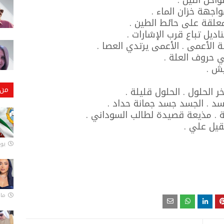
اجهة خزان الماء .
علقة على حائط الطين .
ديل تباع قرب الإشارات .
 الأعمى . الأعمى يرتدي العصا .
 حروف العلة .
يش .
من 
 الحلول . الحلول قليلة .
سد . الجسد جسد جمانة حداد .
 . مذيعة قصيدة لطالب السوداني .
قيل علي .
يونيو
مارس 