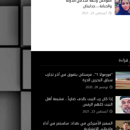
المواطن وحقه الخدمي/الدولة
والجباية.....جدليتان
أغسطس 23, 2021
 قراءة
"فورمولا 1".. فرستابن يتفوق في آخر تجارب
سباق البحرين الحرة
نوفمبر 28, 2020
إذا كان رب البيت بالدف ضارباً .. فشيمة أهل
البيت كلهم الرقص
أغسطس 23, 2021
السفير الأميركي في بغداد: ساستمر في أداءِ
واجباتي الاعتيادية