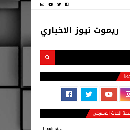
ريموت نيوز الاخباري
عونا
فة الحدث الاسبوعي