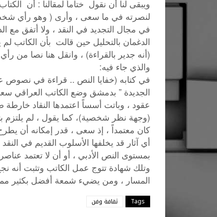
ويبقى لنا أن نقول ختاماً لمقالنا : أن الك
لنصرته في ما سعى ، وأرى ( وهو رأي شخص
في مجال التجديد في النقد ، ولا أتفق مع ا
الدغمان بالتحليل حين قالت بأن الكاتب لم 
(أنه جدير بالقراءة) ، وانقل هنا نصا من ر
والذي جاء فيه:
في كتابه (خفايا النص .. قراءة في نصوص ع
الجديدة ” بدمشق وضع الكاتب العراقي سعد
عقود ، وباتت أسساً اعتمدها النقاد خارطة طر
(وجهة نظر شخصية)، كما يقول ، لم يلتزم بتك ا
كان معتمداً ، إذ سعى ، قدر إمكانه أن يطرح
أي آثار قد يخلفها الأسلوب القديم في النق
بمستوى النص الأدبي ، أو أن لا تعتمد عناص
وتلك
شهادة
تتوج
عمل
الكاتب
وتثبت
أنه
نج
المسار
،
ومن
يضيء
شمعة
أفضل
بكثير
مم
Tags
ثقافة وفن