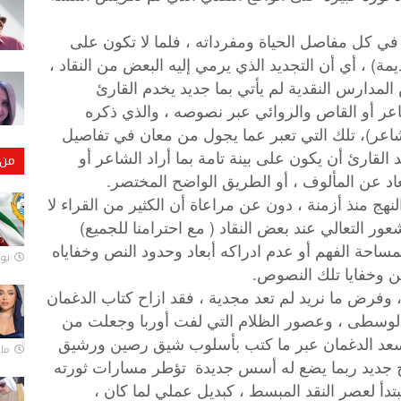
ي كل مفاصل الحياة ومفرداته ، فلما لا تكون على
يمة) ، أي أن التجديد الذي يرمي إليه البعض من النقاد ،
لمدارس النقدية لم يأتي بما جديد يخدم القارئ
عر أو القاص والروائي عبر نصوصه ، والذي ذكره
شاعر)، تلك التي تعبر عما يجول من معان في تفاصيل
 القارئ أن يكون على بينة تامة بما أراد الشاعر أو
من 
عاد عن المألوف ، أو الطريق الواضح المختصر.
هج منذ أزمنة ، دون عن مراعاة أن الكثير من القراء لا
ر التعالي عند بعض النقاد ( مع احترامنا للجميع)
ساحة الفهم أو عدم ادراكه أبعاد وحدود النص وخفاياه
يونيو
طن وخفايا تلك النصوص.
 وفرض ما نريد لم تعد مجدية ، فقد ازاح كتاب الدغمان
ن الوسطى ، وعصور الظلام التي لفت أوربا وجعلت من
ناقد سعد الدغمان عبر ما كتب بأسلوب شيق رصين ورشيق
مارس 
نهج جديد ربما يضع له أسس جديدة تؤطر مسارات ثورته
بتدأ لعصر النقد المبسط ، كبديل عملي لما كان ،