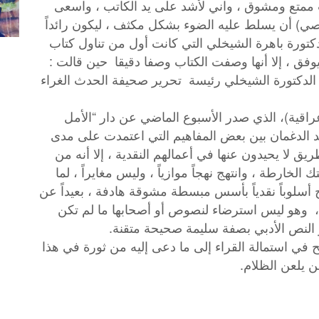
تاب ممتع ومشوق ، واني لأشد على يد الكاتب ، واسعى
ي) أن يسلط عليه الضوء بشكل مكثف ، ليكون رائداً
لدكتورة باهرة الشيخلي التي كانت أول من تناول كتاب
يوفق ، إلا أنها وصفت الكتاب وصفا دقيقا حين قالت :
أي الدكتورة الشيخلي رئيسة تحرير صحيفة الحدث الغراء
راقية)، الذي صدر الأسبوع الماضي عن دار “الأمل
 الدغمان بين بعض المفاهيم التي اعتمدت على مدى
يق لا يحيدون عنها في أعمالهم النقدية ، إلا أنه من
لخارطة ، وانتهج نهجاً موازياً ، وليس مغايراً ، لما
 أسلوباً نقدياً بأسس مبسطة مشوقة هادفة ، بعيداً عن
د ، وهو ليس استرضاء لنصوص أو أصحابها ما لم تكن
ر النص الأدبي بصفة سليمة صحيحة متقنة.
ح
في
استمالة
القراء
إلى
ما
دعى
إليه
من
ثورة
في
هذا
.
ن
يلعن
الظلام