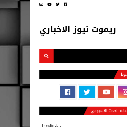
ريموت نيوز الاخباري
عونا
فة الحدث الاسبوعي