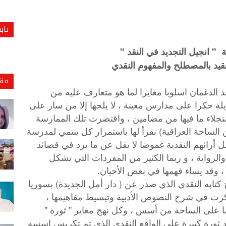
تاب
" انجيل التجديد في النقد "
قيد بالمصطلح والمفهوم النقدي
مقا
د الدغمان اسلوبا مغايرا لما هو متعارف عليه من
لة حكرا على مدارس معينة ، لا يلجها إلا من سار على
لاء ما فيها من مضامين ، واقتصرت تلك الممارسة
الساحة العراقية) نقرأ لها باستمرار كل ينتمي لمدرسة
مل أرائهم النقدية غموضا لا يقل عن ما يرد في قصائد
رواية ، و ربما الكثير من المفردات التي تشكل
 وقد يساء فهمها في بعض الأحيان.
 كتابه النقدي الذي صدر عن ( دار أمل الجديدة) بسوريا
ا ذكرت في شرح النصوص الأدبية وتبسيط مفاهيمها ،
ما على الساحة من أسس ، وكل نهج مغاير " ثورة "
يقود ثورة كبيرة على الواقع النقدي الذي تم تكريس اسسه