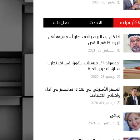
مارس 20, 2023
لاكثر قراءة
الاحدث
تعليقات
إذا كان رب البيت بالدف ضارباً .. فشيمة أهل
البيت كلهم الرقص
أغسطس 23, 2021
"فورمولا 1".. فرستابن يتفوق في آخر تجارب
سباق البحرين الحرة
نوفمبر 28, 2020
السفير الأميركي في بغداد: ساستمر في أداءِ
واجباتي الاعتيادية
ديسمبر 03, 2020
رجائي
أغسطس 23, 2021