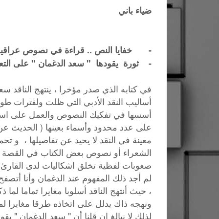
ضياء باني
-
خفايا النص .. قراءة في نصوص عراقية 
- ثورة يقودها " سعد الدغمان " على التع
في كتابه الذي صدر مؤخرا ، ينتهج الناقد سع
أساليب النقد الأدبي التي ظلت ولفترات طوي
أسسها في تفكيك النصوص والعمل على استج
على عدد محدود وأسماء بعينها ( الحديث عن 
معينة في النقد لا يحيد عن تفاصيلها ، و تح
الشعراء أو نصوص بعض الكتاب في القصة وال
صعوبات لفظية تخلق اشكاليات لدى القارئ ،
لم أجد ذلك المفهوم عند الدغمان وأنا أتصفح
، حيث أنتهج الناقد أسلوبا مغايرا تماما لم
ونهجه ذاك يدلل على اتخاذه طرقا مغايرا ل
لذلك لا نبالغ إن قلنا أن " سعد الدغمان " 