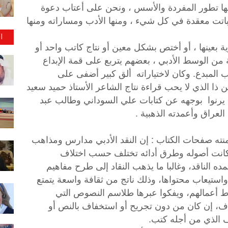
نها تطور المفردة والأسس ، ونحن على أعتاب دعوة
اتت معقدة في كل شيء ، ومنها الأدب ومساراته ومنها
ا
 بعينها ، أو أختص بشكل معين أو نتاج كاتب واحد أو
 من الوسط الأدبي ، بعضهم يتربع على قمة الإبداع
 المبدع. وكان لاختياراته ألق كبير أضفى على
 الذي لا يحب قراءة نتاج الشاعر الأستاذ حميد سعيد
يرنوا بوجهه عن كتابات علي السوداني وطالب عبد
عراق وأعمدته الذهبية .
ته صفحات الكتاب : إن النقد الأدبي مدارس ومذاهب
كانت أصوله وطرق أدائه تختلف حسب اختلاف
ده الناقد، وغالبا ما يذهب النقاد إلى طرح مفاهيم
استيعاب محتواها، وذلك ناتج من ثقافة واسعة يتمتع
وط أعمالهم، ويفكوا عبرها طلاسم النصوص التي
 هادف، إن كان من دون تجريح أو استخفاف بالنص أو
ف الذي من أجله كتب.