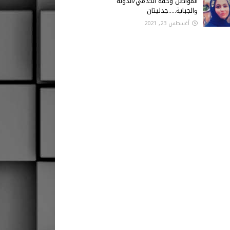
المواطن وحقه الخدمي/الدولة
والجباية.....جدليتان
أغسطس 23, 2021