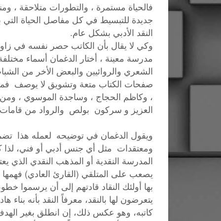
فالحياة مستمرة ، والتطورات متلاحقة ، وم
جديدة للتبسيط في كل مفاصل الحياة التي ب
النقد الأدبي بشكل عام.
وكي لا يقال بأن الكاتب حصر نفسه في زاوية
مدرسة معينة ، أختار الدغمان أسماء مختلفة
الشعري والروائيين والبعض الأخر من الشباب
صفحات الكتاب متعة وتشويق لا يوصف فمن ذا
، وكاظم الحجاج ، وساجدة الموسوي ، ومن 
العزيز و سركون بولص والرواد من قامات ال
ويقول الدغمان في توضيحه لعمله هذا تضمن
ومعتقدات مثل أي جنس أدبي أو فني، لذا 
المدرسة النقدية أو المذهب النقدي الذي يعتم
يصعب على المتلقي (القارئ العادي) فهمها و
بها أولئك النقاد قادتهم إلى أن يرسموا خط
يتعرضون لها بالنقد، معرفاً النقد بأنه بناء
كاتبه، وهو عكس ذلك، إن انطلق بغير الهد