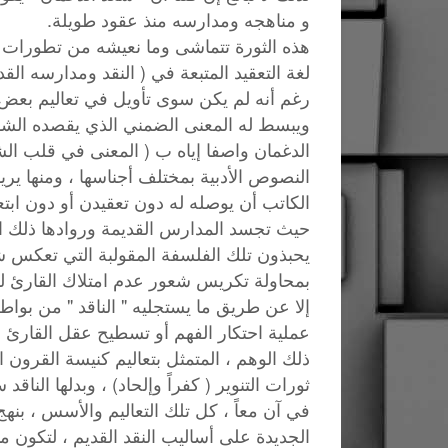
و مناهجه ومدارسه منذ عقود طويلة.
هذه الثورة تتماشى وما نعيشه من تطورات ف
لغة التعقيد المتبعة في ( النقد ومدارسه القد
رغم أنه لم يكن سوى تأويل في تعاليم بعض ا
ويبسط له المعنى الضمني الذي يقصده الشا
الدغمان واصفا إياه ب ( المعنى في قلب ال
النصوص الأدبية بمختلف أجناسها ، ومنها يريد
الكاتب أن يوصله له دون تعقيدن أو دون ابت
حيث تجسد المدارس القديمة وروادها ذلك الن
يحبذون تلك الفلسفة المقولبة التي تعكس شعو
بمحاولة تكريس شعور عدم امتلاك القارئ لم
إلا عن طريق ما يستجليه " الناقد " من بوا
عملية احتكار الفهم أو تسطيح عقل القارئ ،
ذلك الوهم ، المتمثل بتعاليم كنيسة القرو
ثورات التنوير ( كفراً وإلحاد) ، وبدلها ال
في آن معاً ، كل تلك التعاليم والأسس ، ب
الجديدة على أساليب النقد القديم ، لتكون م