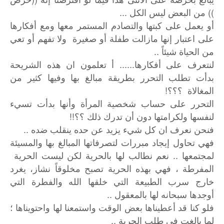
)) من البعض ليس الكل ...
أو يعمل على كبتها والتصادم المستمر معها ومع أفكارها
على اعتبار إنها مازالت طفلة أو صغيرة ولا تفهم أو تعي
من الحياة شيئاً ..
لنتعرف على أفكارها...... أ تعلمون ان هذه الشريحة
بدأت تطلب التحرر بطريقة مبالغ بها وفيها كثير من
المغالاة ؟؟؟!
التحرر على حساب شخصية المرأة وأنها بدأت تسيء
لنفسها ولكرامتها دون أن تدرك ذلك ؟؟!!
فنحن نعرف ان كل شيء يزيد عن حده ينقلب ضده ..
فهي تحاول إيجاد مبررات لتصرفاتها المبالغ بها والمسيئة
لمجتمعها .. نعم نطالب لها بالحرية لكن ليست الحرية
المفرطة ، فهي بهذه الحرية تصبح مخلوقاً نشاز، يغرد
خارج سرب الطبيعة التي خلقها الله والفطرة التي
أوجدها سبحانه لها بالمعقول ..
فلو كنا قد أعطيناها بعض الوقت واستمعنا لها واحتويناها ؛
لما بالغت في طلب الحرية ..