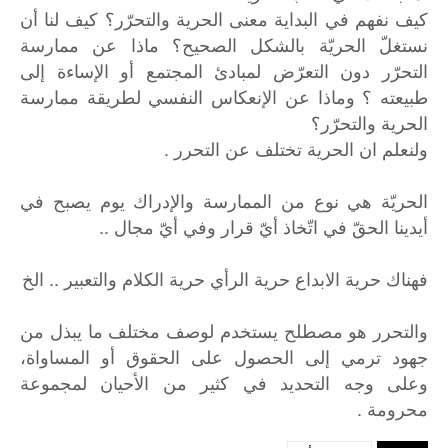
كيف نفهم في البداية معنى الحرية والتحرّر؟ كيف لنا أن
نستغلّ الحريّة بالشكل الصحيح؟ ماذا عن ممارسة
التحرّر دون التعرّض لمبادئ المجتمع أو الإساءة إلى
طبيعته ؟ وماذا عن الإنعكاس النفسي لطريقة ممارسة
الحرية والتحرّر؟
ولنعلم ان الحرية تختلف عن التحرر .
الحريّة هي نوع من الممارسة والإدراك يوم يصبح في
أيدينا الحقّ في اتّخاذ أيّ قرار وفي أيّ مجال ..
فهناك حرية الابداع حرية الرأي حرية الكلام والتعبير .. الخ
والتحرر
هو
مصطلح
يستخدم
لوصف
مختلف
ما
يبذل
من
جهود
ترمي
إلى
الحصول
على
الحقوق
أو
المساواة،
وعلى
وجه
التحديد
في
كثير
من
الأحيان
لمجموعة
.
محرومة