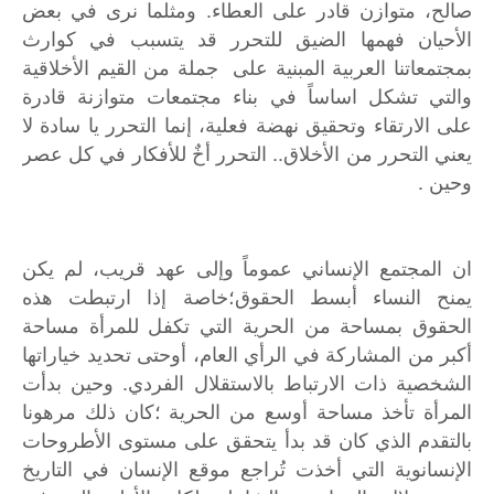
صالح، متوازن قادر على العطاء. ومثلما نرى في بعض
الأحيان فهمها الضيق للتحرر قد يتسبب في كوارث
بمجتمعاتنا العربية المبنية على جملة من القيم الأخلاقية
والتي تشكل اساساً في بناء مجتمعات متوازنة قادرة
على الارتقاء وتحقيق نهضة فعلية، إنما التحرر يا سادة لا
يعني التحرر من الأخلاق.. التحرر أخٌ للأفكار في كل عصر
وحين .
ان المجتمع الإنساني عموماً وإلى عهد قريب، لم يكن
يمنح النساء أبسط الحقوق؛خاصة إذا ارتبطت هذه
الحقوق بمساحة من الحرية التي تكفل للمرأة مساحة
أكبر من المشاركة في الرأي العام، أوحتى تحديد خياراتها
الشخصية ذات الارتباط بالاستقلال الفردي. وحين بدأت
المرأة تأخذ مساحة أوسع من الحرية ؛كان ذلك مرهونا
بالتقدم الذي كان قد بدأ يتحقق على مستوى الأطروحات
الإنسانوية التي أخذت تُراجع موقع الإنسان في التاريخ