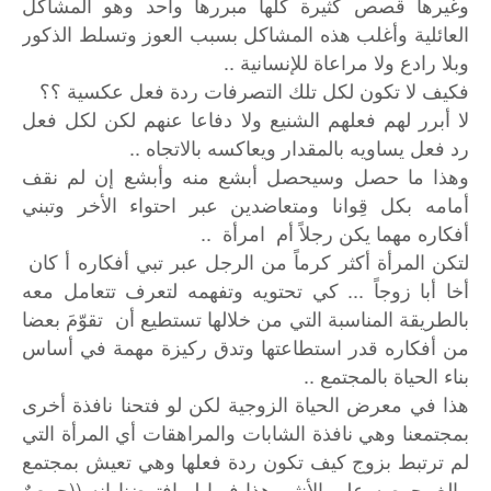
وغيرها قصص كثيرة كلها مبررها واحد وهو المشاكل
العائلية وأغلب هذه المشاكل بسبب العوز وتسلط الذكور
وبلا رادع ولا مراعاة للإنسانية ..
فكيف لا تكون لكل تلك التصرفات ردة فعل عكسية ؟؟
لا أبرر لهم فعلهم الشنيع ولا دفاعا عنهم لكن لكل فعل
رد فعل يساويه بالمقدار ويعاكسه بالاتجاه ..
وهذا ما حصل وسيحصل أبشع منه وأبشع إن لم نقف
أمامه بكل قِوانا ومتعاضدين عبر احتواء الأخر وتبني
أفكاره مهما يكن رجلاً أم امرأة ..
لتكن المرأة أكثر كرماً من الرجل عبر تبي أفكاره أ كان
أخا أبا زوجاً ... كي تحتويه وتفهمه لتعرف تتعامل معه
بالطريقة المناسبة التي من خلالها تستطيع أن تقوّمَ بعضا
من أفكاره قدر استطاعتها وتدق ركيزة مهمة في أساس
بناء الحياة بالمجتمع ..
هذا في معرض الحياة الزوجية لكن لو فتحنا نافذة أخرى
بمجتمعنا وهي نافذة الشابات والمراهقات أي المرأة التي
لم ترتبط بزوج كيف تكون ردة فعلها وهي تعيش بمجتمع
يبالغ بحرصه على الأنثى هذا فيما لو افترضنا إنه ((حرصٌ