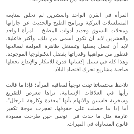
المرأة في القرن الواحد والعشرين لم تخلق لمتابعة
المسلسلات التركية وبرامج الطبخ والحديث عن جاراتها
ومحلات التسوق وجديد أدوات المطبخ .. امرأة الواحد
والعشرين لابد أن تكون أسمى من ذلك، وأكثر فاعلية.
لابد أن تعمل بعقلها وتستغل ظاهرة العولمة لصالحها
فتطور من مواهبها وقدراتها بفضل التكنولوجيا الموجودة.
وهذا كله في سبيل إكسابها قدرة للابتكار والإبداع يجعلها
صاحبة مشاريع تحرك اقتصاد البلاد.
نلاحظ مجتمعاتنا تبنت توجهاً لمعاقبة المرأة؛ فإذا ما قالت
رأيها في العلاقات الإنسانية، تراها تتعرض للتقريع
وسخرية قاسيين والاتهام بأنها "معقدة وكارهة للرجال"،
أما إذا ما حصلت على حقوقها، تفجرت موجة تكفير
عارمة مثل ما حدث في تونس حين طرحت مسودة
قانون المساواة في الميراث.