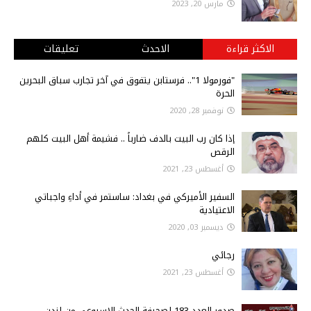
مارس 20, 2023
الاكثر قراءة
الاحدث
تعليقات
"فورمولا 1".. فرستابن يتفوق في آخر تجارب سباق البحرين
الحرة
نوفمبر 28, 2020
إذا كان رب البيت بالدف ضارباً .. فشيمة أهل البيت كلهم
الرقص
أغسطس 23, 2021
السفير الأميركي في بغداد: ساستمر في أداءِ واجباتي
الاعتيادية
ديسمبر 03, 2020
رجائي
أغسطس 23, 2021
صدور العدد 183 لصحيفة الحدث الاسبوعي من لندن