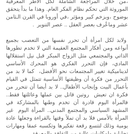
،من خلال المراجعة الشاملة لكل الأطر المعرفية
الموروثة التي تحكم نظام الفكر العام. وهذا ما بدأ يتحقق
بوضوح ،وبزخم كبير ومؤثر ،في أوروبا في القرن الـثامن
عشر وماعُرف بعصر العقل .. عصر التنوير .
ولابد لكل امرأة أن تحرر نفسها من التعصب بجميع
أنواعه ومن أفكار المجتمع العقيمة التي لا تخدم تطورها
الذاتي والمجتمعي مثل الزواج المبكر قبل نيل استقلالها
المادي، فإن التحرر الفكري هو المحرك الأساسي
لديناميكية تغيير المجتمعات نحو الأفضل، كما لا بد من
التحرر من فكرة أن وظيفتها الأساسية تتمثل في القيام
بأعمال البيت وإنجاب الأطفال.. لا بد أيضا أن تتحرر من
فكرة ان تعيش روتين قاتل بين عملها وعائلتها فقط..
فالمرأة اليوم قادرة أن تخدم وطنها بالمشاركة في
المشهد السياسي والمجتمع المدني.. المرأة اليوم غير
المرأة بالأمس فلا بد أن تملأ وقتها بالقراءة وجعلها عادة
يومية وذلك لتتسع رقعة تفكيرها وتكسبه عمقا ومهارات
تحليلية وامكانيات عالية من الثقافة والمعرفة .