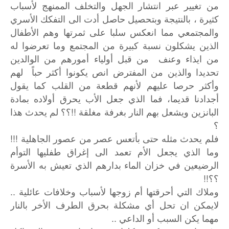
من تغيير عبر انتشار الجهل والتخلف الممنهج لأسباب
كثيرة ، بالنتيجة وبتحصيل حاصل أدت الى التفكك الأسري
والمجتمعي مما انعكس سلبا على ثمرتها وهم الأطفال
الذين يشكلون نسبة كبيرة من المجتمع وما تعرضوا له
من ايذاء وعنف من قبل أولياء أمورهم من الوالدين
تحديدا والذين من المفترض انص يكونوا أكثر حباً لهم
وأكثر حرصا عليهم لأنهم قطعة من القلب كما يقول
أجدادنا قديما، فما الذي جعل الأب يحرق أولاده بمادة
البانزين ويشعل بهم النار بغرفة مغلقة !!؟؟ لم يحدث هذا
؟
فلم يحدث مثله حتى بأتعس عصر من عصور الجاهلية !!!
وما الذي يجعل الأم تعمد الى إغراق طفليها التوأم
الرضيعين في خزان الماء بدارهم الذي تعيش به الأسرة
؟؟!!
وملاك التي أحرقتها أم زوجها لأسباب وخلافات عائلية ..
لايمكن ان تحل أي مشكلة بحرق الطرف الأخر بالنار
مهما يكن السبب أو الداعي ..