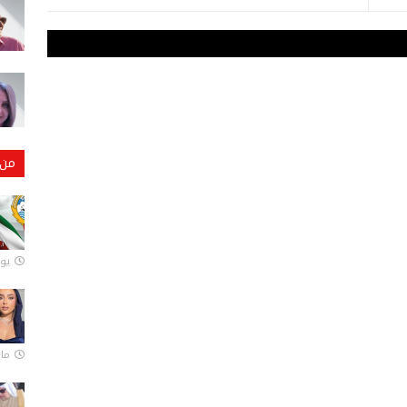
من 
يونيو
مارس 