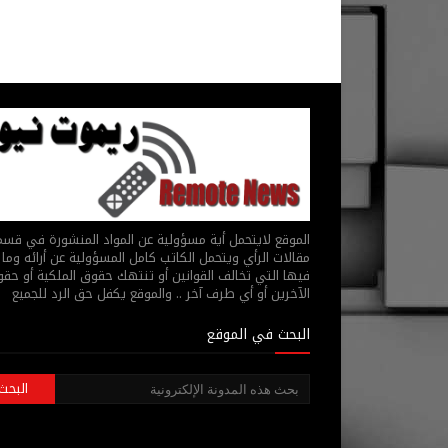
الموقع لايتحمل أية مسؤولية عن المواد المنشورة في قس
مقالات الرأي ويتحمل الكاتب كامل المسؤولية عن أرائه وما 
فيها التي تخالف القوانين أو تنتهك حقوق الملكية أو حق
الآخرين أو أي طرف آخر .. والموقع يكفل حق الرد للجميع
البحث في الموقع