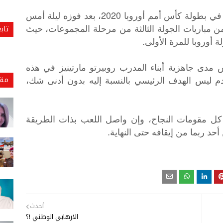
واصل منتخب بلجيكا تقديم العروض القوية في بطولة كأس أمم أوروبا 2020، بعد فوزه ليلة أمس
ن مباريات الجولة الثالثة من مرحلة المجموعات، حيث
تاب
أوروبا للمرة الأولى.
س مدى جاهزية أبناء المدرب روبيرتو مارتينيز في هذه
ادم ليس الهدف الرئيسي بالنسبة إليه بدون أدنى شك،
مقا
كل
مقومات
النجاح،
وإن
واصل
اللعب
بذات
الطريقة
.
أحد
ربما
من
إيقافه
حتى
النهاية
أحدث
الارهابي الوطني !؟