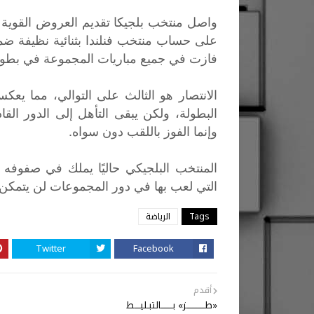
على حساب منتخب فنلندا بثنائية نظيفة ضم
فازت في جميع مباريات المجموعة في بطولة 
الانتصار هو الثالث على التوالي، مما يعك
البطولة، ولكن يبقى التأهل إلى الدور الق
وإنما الفوز باللقب دون سواه.
المنتخب
البلجيكي
حاليًا
يملك
في
صفوفه
التي
لعب
بها
في
دور
المجموعات
لن
يتمكن
Tags
الرياضة
Twitter
Facebook
أقدم
«طـــــــــــــز» بــــــــالتبـليــــط