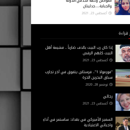
المواطن وحقه الخدمي/الدولة
والجباية.....جدليتان
أغسطس 23, 2021
 قراءة
إذا كان رب البيت بالدف ضارباً .. فشيمة أهل
البيت كلهم الرقص
أغسطس 23, 2021
"فورمولا 1".. فرستابن يتفوق في آخر تجارب
سباق البحرين الحرة
نوفمبر 28, 2020
رجائي
أغسطس 23, 2021
السفير الأميركي في بغداد: ساستمر في أداءِ
واجباتي الاعتيادية