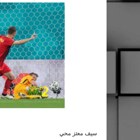
سيف معتز محي