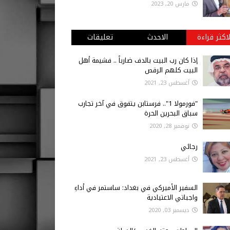
مارس 20, 2023
لاكثر قراءة
الاحدث
تعليقات
إذا كان رب البيت بالدف ضارباً .. فشيمة أهل
البيت كلهم الرقص
أغسطس 23, 2021
"فورمولا 1".. فرستابن يتفوق في آخر تجارب
سباق البحرين الحرة
نوفمبر 28, 2020
رجائي
أغسطس 23, 2021
السفير الأميركي في بغداد: ساستمر في أداءِ
واجباتي الاعتيادية
ديسمبر 03, 2020