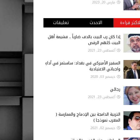
مارس 20, 2023
لاكثر قراءة
الاحدث
تعليقات
إذا كان رب البيت بالدف ضارباً .. فشيمة أهل
البيت كلهم الرقص
أغسطس 23, 2021
السفير الأميركي في بغداد: ساستمر في أداءِ
واجباتي الاعتيادية
ديسمبر 03, 2020
رجائي
أغسطس 23, 2021
التربية الدامجة بين الإدماج والممارسة (
المغرب نموذجا )
ديسمبر 02, 2021