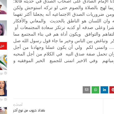
:
نا
الإمام
الصادق
على
أصحاب
الصدق
في
حديثه
قائلا
بما
لهج
بالصلاة
والصوم
حتى
لو
تركه
استوحش
ولكن
من
ضروريات
الصدق
الاجتماعيه
أنه
يجعلنا
أكثر
تفهما
وان
اللسان
هو
الناطق
بالحديث
والمعاني
والأفكار
را
وعلى
صدقه
أو
كذبه
ترتكز
سعادة
المجتمعات
أو
لتفاهم
والتوافق
ويكون
أداة
هم
في
بناء
المجتمع
مما
ر
وتباغض
بين
الناس
وخير
ما
جاء
قول
رسول
الله
صل
من 
)..
واتمنى
لكم
ولي
أن
يكون
عملنا
وجهادنا
من
أجل
ان
تحمل
صفة
صدق
النيه
في
الكلام
من
أجل
المحبه
ياتهم
وفي
الاخير
اتمنى
للجميع
الخير
الموفقيه
و
يونيو
مارس 
أحدث
بغداد حروب من نوع أخر