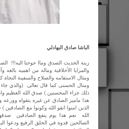
الباشا صادق البهادلي
!!!
زينة
الحديث
الصدق
وماا
حوحنا
اليه
الص
والمزايا
الأخلاقية
وماله
من
اهميه
بالغه
وآث
ومثال
الاستقامه
والصلاح
والسفينة
النجاة
كذ
(
ومنال
الحسنى
كما
قال
تعالى
والذي
جاء
)
ذلك
جزاء
المحسنين
صدق
الله
العظيم
وا
هذا
ماميز
الصادق
عن
غيره
بتقواه
وورعه
و
)
الذين
امنوا
اتقو
الله
وكونوا
مع
الصادقين
ف
الله
نعم
هذا
يوم
ينفع
الصادقين
صدقه
الصالحين
قدوة
في
الخلق
الرفيع
ودعوا
الي