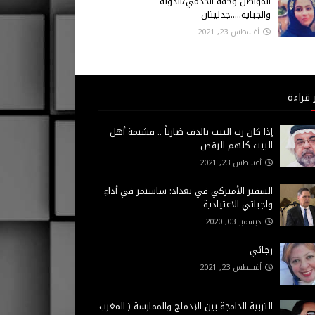
المواطن وحقه الخدمي/الدولة
والجباية.....جدليتان
أغسطس 23, 2021
 قراءة
إذا كان رب البيت بالدف ضارباً .. فشيمة أهل
البيت كلهم الرقص
أغسطس 23, 2021
السفير الأميركي في بغداد: ساستمر في أداءِ
واجباتي الاعتيادية
ديسمبر 03, 2020
رجائي
أغسطس 23, 2021
التربية الدامجة بين الإدماج والممارسة ( المغرب