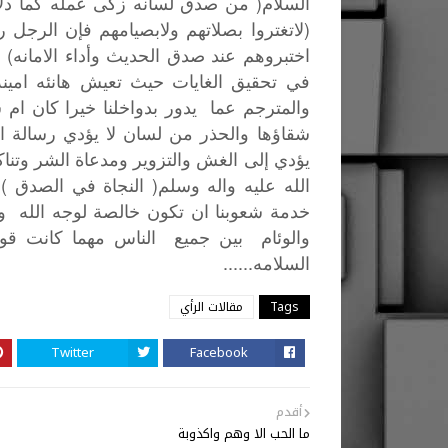
(
السلام
من
صدق
لسانه
زكى
عمله
كما
دلا
(
لاتغتروا
بصلاتهم
ولابصيامهم
فإن
الرجل
ر
)
اختبروهم
عند
صدق
الحديث
وأداء
الامانه
و
في
تحقيق
الغايات
حيث
تعيش
هانئه
امينه
والمترجم
عما
يدور
بدواخلنا
خيرا
كان
ام
ش
شقاؤها
والحذر
من
لسان
لا
يؤدي
رسالة
ا
يؤدي
إلى
الغش
والتزوير
ومدعاة
الشر
وتناك
..
(
الله
عليه
واله
وسلم
النجاة
في
الصدق
خدمة
شعوبنا
ان
تكون
خالصة
لوجه
الله
و
والوئام
بين
جميع
الناس
مهما
كانت
قوم
......
السلامه
Tags
مقالات الرأي
Twitter
Facebook
أقدم
ما الحب الا وهم واكذوبة