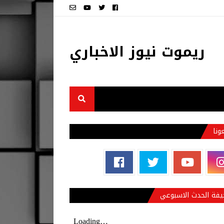
ريموت نيوز الاخباري
عونا
فة الحدث الاسبوعي