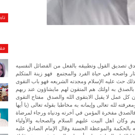
تاب
مقا
دق
تصديق
القول
وتطبيقه
بالفعل
من
الفضائل
النفسيه
ار
واضحه
في
حياة
الفرد
والمجتمع
فهو
زينة
المتكلم
لك
حث
عليه
الإسلام
ومجدته
الشريعه
فهو
باب
التقوى
بالصدق
به
اولئك
هم
المتقون
لهم
مايشاؤون
عند
ربهم
ن
كل
عمل
لا
يقبل
الابتقوى
الله
والصدق
مفتاح
التقوى
(
معرفته
لله
تعالى
وإيمانه
به
مخاطبا
بقوله
تعالى
يا
أيها
الصدق
مفخرة
المؤمن
في
آخرته
ودنياه
ورجاء
لمرضاة
م
وكان
اهل
البيت
عليهم
السلام
والصحابه
والأولياء
ه
بالحكمة
والموعظة
الحسنة
وقال
الإمام
الصادق
عليه