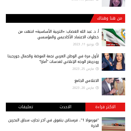
من هنا وهناك
أ‌. د. عبد الله الغصاب: «التربية الأساسية» انتهت من
خطوات الاعتماد الأكاديمي والمؤسسي
يونيو 11, 2023
لأول مرة في الوطن العربي نجمة الموضة والجمال جورجينا
رودريغز الوجه الإعلاني لعدسات "أمارا"
مارس 25, 2023
الاعلامي الجامع
مارس 20, 2023
الاكثر قراءة
الاحدث
تعليقات
"فورمولا 1".. فرستابن يتفوق في آخر تجارب سباق البحرين
الحرة