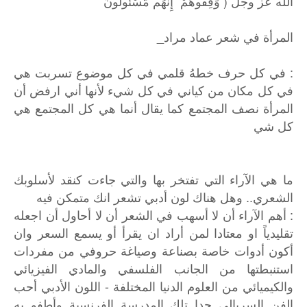
الله عز وجل ( وَقِفُوهُمْ ۖ إِنَّهُم مَّسْئُولُونَ
المرأة في شعر عماد مراد_
: في كل حرف خطهُ قلمي في كل موضوع تسربت هي
في كل مكان من كياني في كل شيء لأنها أني ارفض أن
المرأة نصف المجتمع كما يقال أنما هي كل المجتمع هي
كل شي
ما هي الآراء التي تفتخر بها والتي جاءت كنقد لأسلوبك
الشعري.. وهل هناك لون أدبي تشعر انك متمكن فيه
: أهم الآراء أن لا أسهب في الشعر أن لا أحاول أن اجعله
تقليدياً او معتادا لمن أراد ان يقرأ أو يسمع السعر وان
أكون أدوات خاصة بصناعة وصياغة حروفي من مفردات
استنبطتها من الجانب الفلسفي والمادي الفيزيائي
والكيميائي من العلوم الدنيا المختلفة - اللون الأدبي أحب
الفن السريالي جدا تلك المدرسة الفرنسية وأطفو به