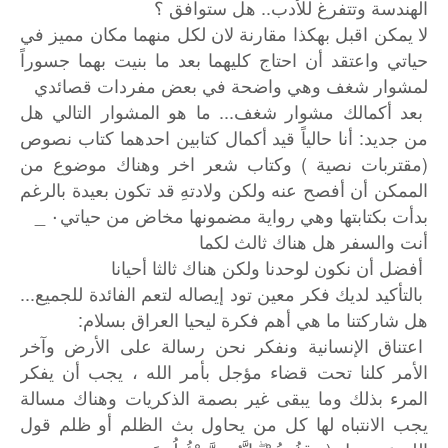
الهندسة وتتفرغ للأدب.. هل ستوافق ؟
لا يمكن اقبل بهكذا مقارنة لان لكل منهما مكان مميز في
حياتي واعتقد أن احتاج كليهما بعد ما بنيت بهما جسوراً
لمشوار شغف وهي واضحة في بعض مفردات قصائدي
بعد أكمالك مشوار شغف... ما هو المشوار التالي هل
من جديد: أنا حالياً قيد أكمال كتابين احدهما كتاب نصوص
(مقتربات نصية ) وكتاب شعر اخر وهناك موضوع من
الممكن أن أفصح عنه ولكن ولادتهِ قد تكون بعيدة بالرغم
بدأت بكتابتها وهي رواية مضمونها مخاض من حياتي٠ _
أنت والسفر هل هناك ثالث لكما
أفضل أن نكون لوحدنا ولكن هناك ثالثا أحيانا
بالتأكيد لديك فكر معين تود إيصاله لتعم الفائدة للجميع...
هل شاركتنا ما هي أهم فكرة ليحيا العراق بسلام:
اعتناق الإنسانية ونفكر نحن رسالة على الأرض وآخر
الأمر كلنا تحت قضاء مؤجل بأمر الله ، يجب أن يفكر
المرء بذلك وما يبقى غير بصمة الذكريات وهناك مسالة
يجب الانتباه لها كل من يحاول بث الظلم أو ظلم قول