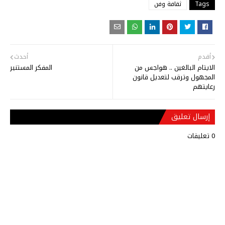
Tags
ثقافة وفن
أقدم
أحدث
الايتام البالغين .. هواجس من
المفكر المستنير
المجهول وترقب لتعديل قانون
رعايتهم
إرسال تعليق
0 تعليقات