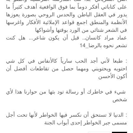
على كتاباتي أفكر دوماً بما فوق الواقعية أهدف كثيراً ما
يدور في العقل الباطن والحدس الروحي بصورة يعوزها
الأنظمة والمنطق اجمع قواعد الإملائية الأفكار واغرسها
في الشعر شتائي من الورد بوقتها وأشواكها
عماد مراد كانسان.. قبل أن يكون شاعر... هل كنت
تشعر نحوه بالرضا_14
: طبعا لأني أجد الحب سارياً كالأنفاس في كل شي
احتويه ويحتويني ومهما حصل من تقاطعات أفضل أن
أكون الأحسن
شيء في خاطرك أو رسالة تود بثها من حوارنا هذا لأي
شخص
:
الدنيا
لا
تستحق
أن
نكسر
فيها
الخواطر
لأنها
تحت
أجل
مسمى
جبر
الخواطر
إحدى
أبواب
الجنة