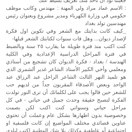
: الاسم عماد مراد ولي المهنة : مهندس وكاتب موظف
حكومي في وزارة الكهرباء ومدير مشروع وبعنوان رئيس
مهندسين تولد بغداد
_كيف كانت بدايتك مع الشعر وفي تكوين اول فكرة
لإصدار ديوان... وهل فات سنوات لكتابتك الشعر قبلها-
كنت اكتب منذ فترة طويلة ما يقارب ٢٥ سنة وبالضبط
في فترة المراحل الدراسية الإعدادية وفي الكلية
الهندسة / بغداد - فكرة الديوان كان تشجيع من أستاذي
ومعلمي وأخي الكبير الأستاذ الشاعر غدير ألشمري الذي
هو تلميذ النهر الثالث الشاعر الراحل عبد الرزاق عبد
الواحد وبعض الأصدقاء المقربون جداً من لديهم حب
للشعر حين قالوا يجب على لكلماتك أن ترى النور تولدت
الفكرة لتصبح حقيقة وحدث جميل في حياتي - في كل
مراحل حياتي وسنواتي كنت اكتب لكن بصمت
وخصوصية بدون اظهارها بشكل عام وعملت أن تحتوي
عناوين قصائدي مختلف المواضيع إن كانت فلسفية او
اجتماعية أو عاطفية وكذلك بلا شك الوطنية اكتب لبلدي