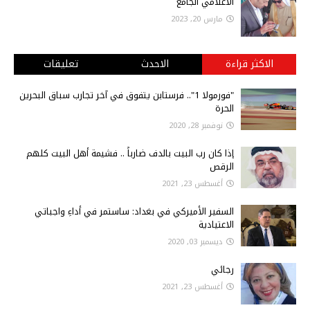
الاعلامي الجامع
مارس 20, 2023
الاكثر قراءة
الاحدث
تعليقات
"فورمولا 1".. فرستابن يتفوق في آخر تجارب سباق البحرين
الحرة
نوفمبر 28, 2020
إذا كان رب البيت بالدف ضارباً .. فشيمة أهل البيت كلهم
الرقص
أغسطس 23, 2021
السفير الأميركي في بغداد: ساستمر في أداءِ واجباتي
الاعتيادية
ديسمبر 03, 2020
رجائي
أغسطس 23, 2021