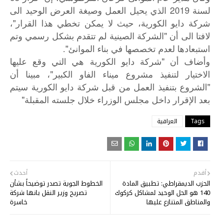
لسنة 2019 الذي يحيل العمل وصيغة العرض الوحيد الى
شركة دايو الكورية، حيث لا يمكن تخطي هذا القرار"،
لافتا الى أن "الشركة الصينية لم تتقدم بشكل رسمي وتم
استبعادها لعدم تخصصها في بناء الموانئ".
"
وأضاف
أن
شركة
دايو
الكورية
هي
التي
وقع
عليها
"
الاختيار
لتنفيذ
مشروع
ميناء
الفاو
الكبير
،
مبينا
أن
"
الشروع
بتنفيذ
العمل
من
قبل
شركة
دايو
الكورية
سيتم
"
بعد
الإقرار
داخل
مجلس
الوزراء
خلال
جلسته
المقبلة
Tags
العراقية
أقدم
أحدث
الحزب الديمقراطي: تطبيق المادة
الخطوط الجوية تصدر توضيحاً بشأن
140 هو الحل الوحيد لمشاكل كركوك
تصريح وزير النقل بانها شركة
والمناطق المتنازع عليها
خاسرة