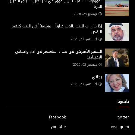
"فورمولا 1".. فرستابن يتفوق في آخر تجارب سباق البحرين
الحرة
نوفمبر 28, 2020
إذا كان رب البيت بالدف ضارباً .. فشيمة أهل البيت كلهم
الرقص
أغسطس 23, 2021
السفير الأميركي في بغداد: ساستمر في أداءِ واجباتي
الاعتيادية
ديسمبر 03, 2020
رجائي
أغسطس 23, 2021
تابعونا
facebook
twitter
youtube
instagram