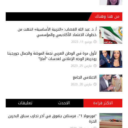
من هنا وهناك
أ‌. د. عبد الله الغصاب: «التربية الأساسية» انتهت من
خطوات الاعتماد الأكاديمي والمؤسسي
يونيو 11, 2023
لأول مرة في الوطن العربي نجمة الموضة والجمال جورجينا
رودريغز الوجه الإعلاني لعدسات "أمارا"
مارس 25, 2023
الاعلامي الجامع
مارس 20, 2023
الاكثر قراءة
الاحدث
تعليقات
"فورمولا 1".. فرستابن يتفوق في آخر تجارب سباق البحرين
الحرة