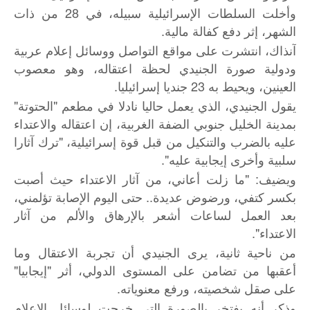
وأخلت السلطات الإسرائيلية سبيله، في 28 من ذات
الشهر، إثر دفع كفالة مالية.
آنذاك، انتشرت على مواقع التواصل ووسائل إعلام عربية
ودولية صورة الجنيدي لحظة اعتقاله، وهو معصوب
العينين، ويحيط به 23 جنديا إسرائيليا.
يقول الجنيدي، الذي يعمل حاليا نادلا في مطعم "الحتوتة"
بمدينة الخليل جنوبي الضفة الغربية، إن اعتقاله والاعتداء
عليه بالضرب والتنكيل من قبل قوة إسرائيلية، "ترك آثارا
سلبية وأخرى إيجابية عليه".
ويضيف: "ما زلت أعاني، من آثار الاعتداء حيث أصبت
بكسر كتفي، ورضوض عديدة.. حتى اليوم الإصابة تؤلمني،
بعد العمل لساعات أشعر بالإرهاق والألم من آثار
الاعتداء".
من ناحية ثانية، يرى الجنيدي أن تجربة الاعتقال وما
أعقبها من تضامن على المستوى الدولي، أثر "إيجابيا"
على صقل شخصيته، ورفع معنوياته.
وذكر أنه يفتخر بالصورة التي خرجت لوسائل الإعلام