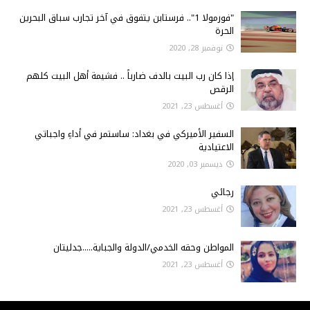
"فورمولا 1".. فرستابن يتفوق في آخر تجارب سباق البحرين
الحرة
نوفمبر 28, 2020
إذا كان رب البيت بالدف ضارباً .. فشيمة أهل البيت كلهم
الرقص
أغسطس 23, 2021
السفير الأميركي في بغداد: ساستمر في أداءِ واجباتي
الاعتيادية
ديسمبر 03, 2020
رجائي
أغسطس 23, 2021
المواطن وحقه الخدمي/الدولة والجباية.....جدليتان
أغسطس 23, 2021