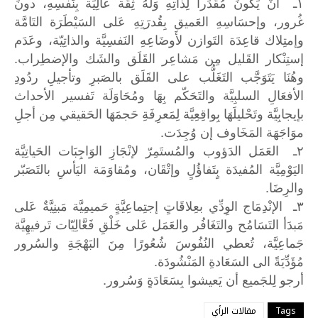
١ـ أنْ يَكونَ مُقَدِّراً لِذاتِهِ وَلَهُ ثِقَة عالِيَة بِنَفْسِهِ، دونَ
غُرور، وإحسَاسِهِ العَميق بِقُدرَتِهِ عَلى السَيْطَرَة التَامَّة
وإمتِلاك قاعِدَة التَوازن لأَوضَاعِهِ النَفسِيَّة والذاتِيّة، وعَدَم
إستِنْكار القَليل مِن مَشاعِر القَلَق والشَك والإضطِراب.
وهُنَا يَتَوَجَّب التَغَلُّب على القَلَق بالصَبرِ وتأجيلِ ردُودِ
الأفعَالِ السلبِيَّة والتَحَكّم بِهَا ومُحَاوَلَة تَفسير الأحداث
بإيجابِيَّة وتَحْليلَهَا بِواقِعِيَّة لِمَعرِفَةِ حَجمَهَا الحَقيقي مِن أجلِ
موَاجَهَة المَخَاوف إن وُجِدَت.
٢ـ العَمَل الدَؤوب والمُستَمِرّ لإنْجَازِ الوَاجِبَات الحَياتِيَّة
اليَوْمِيَّة المُفيدَة بٍتَفاؤُلٍ وإتْقَان، ومُقاوَمَة اليَأسِ بالتَصَبّر
والرِضَا.
٣ـ الإنْدِمَاج الوِدِّي بعِلاقَاتٍ إجتِماعِيَّةٍ حَميمِيَّة مَبنِيَّةٌ عَلى
مَبدَأ التَسَامُح والتَغَافُر والعَمَل عَلى خَلْقِ فَعَّالِيّات تَرفيهِيَّة
جَماعِيَّة، تُعطي النُفُوسَ شُعُورًا مِنَ البَهْجَةِ والسُرور
مُؤَدِّيَةً الى السَعَادةِ المَنْشُودَة.
.
أرجو
لِلجَميع
أن
يَعيشوا
بِسَعَادَةٍ
وَسُرور
Tags
مقالات الرأي