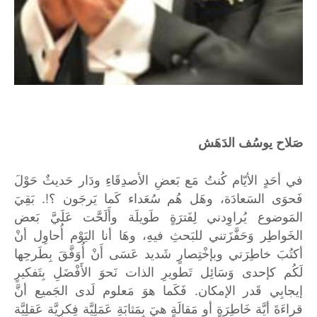
صَلاح يوسُف الدَهَش
في أحَدٍ الأيّام كُنتُ مَع بَعضِ الأصدِقَاءِ ودَار حَديثٌ حَوْلَ
فَحوَى السَعادَة، وهَل هُم سُعَداء كَما يَرجَون ؟!. بَقِيَ
المَوضوع يُراوِدني لِفَترَةٍ طَويلَة وأَلَحَّت عَلَيَّ بَعض
الخَواطِر وَحَفَّزَتني للبَحثِ فيهِ، وهَا أنا اليَوْم أُحاوِل أنْ
أكتُبَ خاطِرَتي وبإخْتِصارٍ شَديد عَسَى أَنْ أُوَفَّقَ بِطَرحِها
لَكُم كإحدى وَسَائِل تَطويرِ الذات نَحوَ الأَفْضَلِ بِتَفكيرٍ
إيجابِي قَدر الإمكان. فَكَما هوَ مَعلوم لَدى الجَميع أنَّ
قراءَةَ أيَّة خَاطِرَةٍ أو مَقالَةٍ هيَ بِمَثابَةِ عَمَلِيَّة فِكرِيَّة عَقلِيَّة