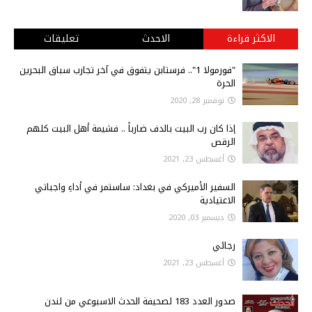
الاكثر قراءة
الاحدث
تعليقات
"فورمولا 1".. فرستابن يتفوق في آخر تجارب سباق البحرين
الحرة
نوفمبر 28, 2020
إذا كان رب البيت بالدف ضارباً .. فشيمة أهل البيت كلهم
الرقص
أغسطس 23, 2021
السفير الأميركي في بغداد: ساستمر في أداءِ واجباتي
الاعتيادية
ديسمبر 03, 2020
رجائي
أغسطس 23, 2021
صدور العدد 183 لصحيفة الحدث الاسبوعي من لندن