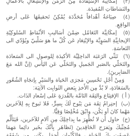
(٣) إمكَانِيَّة الإسْتِفَادَة مِنَ الزَمَن والإنشِغَالِ بالأعمالِ
والنَشاطاتِ المُفيدَة.
(٤) صِيَاغةُ أهْدافاً مُحَدَّدَة يُمْكِنُ تَحقيقَهَا عَلى أرضِ
الواقِعِ.
(٥) إمكَانِيَّة التَعَامُل ضِمْنَ أسَاليبِ الأنْمَاطِ السُلوكِيّةِ
الإيجابِيَّةِ السَوٍيَّة والإبْتِعَادِ عَن كُلّ ما هوَ سَلْبيّ ويُؤَدّي الى
التَعاسَةِ.
(٦) تَبَنِّي الرَغبَة الداخِلِيَّة الأكيدَة لِلوصولِ الى السَعادَة
والتَحَلّي بالصَبرِ الجَميلِ والتَخَلّي عَن اليَأس (إنَّ الله مَعَ
الصَابِرينَ).
وَمِنْ أَجْلِ تَحْسِينِ مَجرَى الحَياة والسَيْرِ بِإتجَاهِ الشُعُورِ
بالسَعَادَةِ، لا بُدَّ مِن الأَخذِ بِبَعضِ الثَوابِت الآتِيَة:
( أ ) الإقتِنَاع والثِقَة التَامَّة بالقُدرَةِ عَلى إسْعادِ الذَات.
(ب) إحتِرامُ ثِقَة مَن يَبُوح لَكَ بِسِرٍّ، فَلا تَبوحَ بِهِ لِلآخَرين
مَهْما كانَ أو يَكُن، وابْقَ مُخْلِصًا وَفِيًّا.
(ج) حاوِل أَن لا تُظْهِرَ ما بِداخِلِكَ مِن آلامٍ للآخَرين، فَيَتَأَلَّم
مُحِبِّيكَ ويَفرَح الحَاقِدينَ (تَظاهَر بِأنَّكَ بخَير دائِما مَهمَا
عَصِفَت بِكَ الحَياة ، فالكُتْمان أجمَل بِكَثير مِن شَفَقَةِ