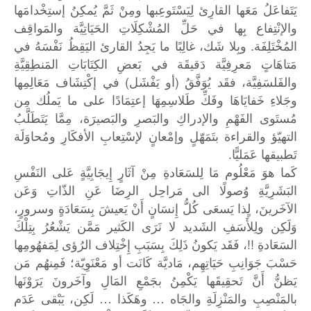
يَتَفاعَلُ مَعَها القارِئ لِيَسْتَوعِبها ومِنْ ثَمَّ يُمكِنُ إستِخْدامَها
والإنْتِفاع بِها في حَلِّ المُشْكِلَاتِ الحَيَاتِيَّة والمَواقِف
المُخْتَلِفَة. وبِلا شَك، غالِبًا ما يَجِدُ القارئ اليَقِظُ نَفْسَهُ في
مَتاهَاتٍ مَعرِفِيَّة دَقيقَة في بَعضِ الكِتَابَاتِ المَنطِقِيَّةِ
والفَلسَفِيَّة، فقَد يُوَفَّقُ (أو يَفْشَل) في إكْتِشَاف مَعَالِمِها
وجَلاءِ خَفايَاهَا وفَكِّ طَلاسِمِهَا إعتِمَادًا على ما يَملُك مِن
مُستَوى الفَهْمِ والإدراكِ والبَصرِ والبَصيرَة، مِمَّا يَتَطَلَّبُ
التهيّؤ والقراءة بتَمَهّلٍ وإمْعانٍ لإسْتِعابِ الأفكَارِ ومُحاوَلَة
تَطبيقها عَمَليًّا.
كَما هوَ مَعْلُوم مَا لِلسَعَادةِ مِنْ آثَارٍ إِيجَابِيَّةٍ عَلى النَفْسِ
البَشَرِيَّةِ وُصولًا الى مَراحِل الرِضَا عَنِ الذّاتِ وَعَن
الآخَرينَ، لٍذا يَسعَى كُلُّ إِنسَانٍ أَنْ يَعيشَ بِسَعَادَةٍ وسرورٍ،
وَلَكِن ولِلأَسَفِ الشَديد لا نَرَى الكَثير مَمَّن يَشْعُرُ بِتِلْكَ
السَعَادةِ !!، فَقَد يَكونُ ذَلِكَ بِسَبَبِ إِخْتِلاف الرُؤى لِمَفهُومِها
حَسْبَ جَوَانِبِ حَيَاتِهِم، مَاديَّة كَانَت أو مَعْنَوِيّة؛ فَمِنهُم مَن
يَظنُّ أَنَّ تَحقِيقَها يَكْمِنُ بجَمْعِ المَالِ وآخَرونَ يَرَوْنَها
بالمَنْصِبِ والمَنْزِلَةِ والجَاه … وهَكَذا … لَكِن، يَبْقى عَدَم