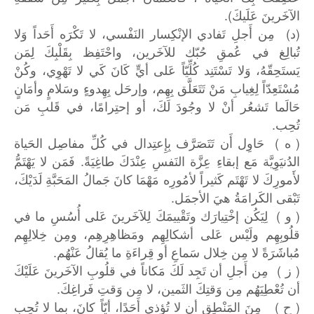
الآخَرينَ عَلَيكَ).
(د) مِن أَجلِ تَفادي الإنْكِسار النَفْسي، لا تَكْرَه أَحَداً وَلا
تُبالِغ في عُمقِ حُبّك للآخَرين، واحْتَفِظ بِقَلْبِكَ لِمَن
يَستَحِقّهُ، وَلا تَسْتَنِد كُلِّيّاً عَلى أيٍّ كَانَ كَي لا تَهْوِي، وكُنْ
مُسْتَعِدّاً لِغِيابِ مَنْ تَتَعَلَّق بِهِم، وإرحَل بِهِدوءٍ وسَلامٍ وأمَانٍ
حَالَما تَشعُر أنْ لا وجُودَ لَكَ، أو إحتِرامًا، في قَلبِ مَن
تُحِب.
( ه ) حَاوِل أَن تَتَصَرَّف بِإِعتِدال في كُلِّ مفاصِل الحَياة
الدُنيَوِيَّة مَع إبقاءِ عِزَّة النَفسِ عِنْدَكَ طاغِيَةً. فَمَن لا يَهْتَمُّ
لأَمورِكَ لا تَهْتَم كَثيراً لأمُورِه مَهْمَا كانَ جَمالُ المَحَبَّةِ لَدَيْكَ،
تَبْقى الكَرامَةُ هيَ الأجمَل.
( و ) لِيَكُن إخْتِيارَك وتَقْييمَكَ لِلآخَرينَ عَلى أُسُسِ ما في
قلُوبِهِم ولَيْس عَلى أشكالِهِم ومَظاهِرِهِم، ومِن خِلالِهِم
مُباشََرَةً لا مِن خِلال سَماعِ أو قِراءَةِ ما يُقالُ عَنْهُم.
( ز ) مِن أَجلِ أن تَجِد لَكَ مَكاناً في قلُوبِ الآخَرينَ عَلَيْكَ
أن تُعْطِيَهُم مِن وَقتِكَ الثَمين، لا مِن وَقتِ فَراغِكَ.
( ح ) مِنَ المَنْطِق أن لا تُؤذي أَحَدًا، أيّاً كانَ، بِما لا تُحِب