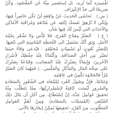
تَفْسِيرَه كَما تُريد، بَل إستَفسِر مِنْهُ عَن المَقْصُود، وَكُنْ
صَريحًا الى حَدِّ الإعْتِرَاف.
( س ) تَحاشَى الحَديثَ عَنْ واقِعَةٍ لَنْ تَكُن حَاضِراً فِيهَا،
ولِكَي لا تُرْهِقَ نَفسَكَ إبْتَعِد عَن مُتَابَعَةِ وَمُراقَبَة الأمَاكِن
والأحدَاثِ التي لَيْسَ لَكَ فِيها شَأن.
( ع ) الصَبْرُ مِفتَاح الفَرَج، فلا تَيْأَس ولا تَشْعُر بِخَيْبَة
الأَمَل، وَثِق أنَّكَ سَتَصِلَ الى اللَحظَةِ المُنَاسِبَةِ التي تَبْغيهَا.
(لِلصَبْرِ نُعُوتٍ أو تَسْمِيَاتٍ مُختَلِفَةٍ : فَيُدعى وَفَاءً حينَمَا
تَصْبُر مِن أَجلِ الصَدَاقَةِ، وكُتْمَانًا عِنْدَ حِفْظِكَ لأسْرارِ
الآخَرينَ، وَإِيمَانًا بِصَبْرِكَ عِنْدَ المَصَائِب، وَقَنَاعَةً بِصَبْرِكَ
عَلى شِحَّة المَال والمَأكَلِ والمَلْبَس…) فَمَهْما كانَ الصَبْرُ
مُرّاً فالحَلاوَة تَكْمِنُ في عَاقِبَتِهِ.
وَخِتَامًا، فَإِنَّ وصُولَ الفَرد لِمُبْتَغاه في الشُعُورِ بالسَعَادةِ
والسُرورِ لَيْسَت كافِيَةً لإسْتِمْرارِيَّتِهَا، مِمّا يَتَطَلَّب مِنْهُ
تَحقيقَ عَوَامِلَ عِدَّة، إنْ إسْتَطَاعَ، مِن أجْلِ أن يَنَالَ ذلِكَ
المُبْتَغى (المُسَمّات بالسَعَادة). وَمِنْ أهَمِّ العَوامِل
المَطْلوب، مِنَ الفَرْدِ، تَحقِيقهَا يُمكِنُ إيجَازهَا بالآتي: