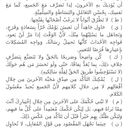
أن يُؤذيكَ بهِ الآخَرونَ، لِذا تََصَرَّف مَعَ الجَميع، كَما مَعَ
نَفسِك، بِحُسْنِ التَعَامُلِ والبَسَاطَةٍ والسِلْمِيَّةٍ.
( ط ) لا تَطْرُقَ أبْواباً لا يَرغَبُ أصْحَابُها بِفَتْحِها.
( ي ) حَاوِل جَاهِداً أن تَعيشَ يَوْمُكَ حُرّاً بِسَعادَةٍ وفَرَحٍ،
وَتَجاهَل ما يَسْلِبُهُما مِنْكَ، لأَنَّ الوَقْتَ إذا مَرَّ لَنْ يَعود.
فَواجِه الأحْداثَ كأَنَّها تَحمِلُ رِسَالَةً، وَواجِه المُشكِلاتَ
بإِعتِبارِها فُرَصًا للتَغيير.
( ك ) كُن واضِحاً وصَريحًا بالحَقِّ ولا تَتَصَنَّع بِتَصَرُّفٍ
خِلافِ ذلِكَ، بِما يُعَدُّ نِفاقًا، حَتّى ولَو تَخسَرَ مَن هُم حَولَكَ
(لا تَسْتَوْحِشُوا طَريقَ الحَقِّ لِقِلَّةِ سَالِكيهِ).
( ل ) يُمْكِنكَ التَأَكّد مِن صِدْقِ مَحَبَّة الآخَرينَ مِن خِلالِ
أفْعَالِهم لا مِن خلالِ كَلامِهم لأَنَّ الجَميع يُجيدُ معْسُولَ
الكَلام.
( م ) لا تَبْني حُكْمَكَ على الآخَرينَ مِن خِلالِ إخْتِيارِكَ أنْتَ
مِمّا تَراهُ فيهِم، بَل لِيَكُن حُكْمكَ مُعتَمِداً على كُلِّ ما فيهِم،
وَليَكُن ظَنُّكَ بِهِم خَيْراً قَبْلَ أن تَتَأكَّد مِن عَكْسِ ذَلِكَ.
( ن ) حِينَما تَجْهَل المَقْصُود مِن قَوْلِ المُقابِل، لا تُحاوِل