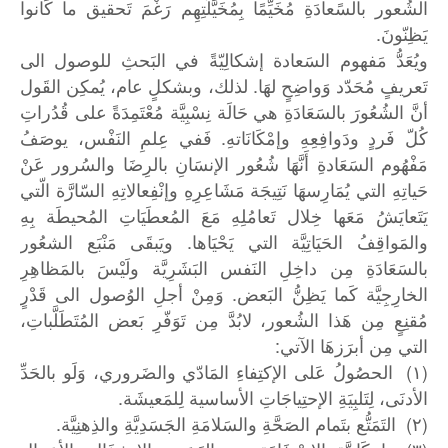
الشُعور بالسًعادَةِ مُخَيِّمًا بِمُخَيَّلَتِهِم رَغْمَ تَحقيق ما كَانوا
يَظِنّونَ.
ويُعَدُّ مَفهوم السَعادة إشكالِيّةً في البَحثِ للوصول الى
تَعريفٍ مُحَدّد وَواضِحٍ لهَا. لذلك، وبشكلٍ عام، يُمكِن القَول
أنَّ الشُعُورَ بالسَعَادَةِ هي حَالَة نِسْبِيَّة مُعْتَمِدَةً على قُدُراتِ
كُلّ فَردٍ ودَوافِعِهِ وإمْكَانَاتهِ. فَفي عِلمِ النَفْس، يوصَفُ
مَفْهُوم السَعَادةِ أَنَّهَا شُعُور الإنسَانِ بالرِضَا والسُرور عَنْ
حَياتِهِ التي يُمَارِسهَا نَتِيجَة مَشَاعِرِهِ وإنْفِعالاتِهِ السّارَّة الّتي
يَتَعايَشُ مَعَها خِلال تَعامُلِهِ مَعَ المُعطَيَاتِ المُحيطَة بِهِ
والمَواقِفُ الحَيَاتِيَّة التي يَحْيَاها. ويَبقَى مَنْبَع الشعُور
بالسَعَادَةِ مِن داخِلِ النَفس البَشَرِيَّة ولَيْسَ بالمَظاهِرِ
الخارِجِيَّة كَما يَظِنُّ البَعض. وَمِنْ أجلِ الوُصول الى قَدْرٍ
مُقنِعٍ مِن هَذا الشُعور، لابُدَّ مِن تَوَفّرِ بَعض المُتَطَلَّباتِ،
التي مِن أبرَزهَا الآتي:
(١) الحصُولُ عَلى الإكتِفاءِ المَادّي والضَروري، وَلَو بالحَدِّ
الأدنَى، لِتَلبِيَةِ الإحتِياجَاتِ الأساسية لِلمَعيشَة.
(٢) التَمَتُّع بتَمام الصَحَّةِ والسَلامَةِ الجَسَدِيَّةِ والذِهنِيَّة.