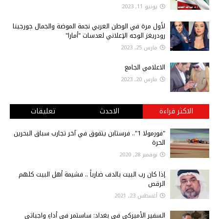
يونيو 11, 2023
لأول مرة في الوطن العربي نجمة الموضة والجمال جورجينا
رودريغز الوجه الإعلاني لعدسات "أمارا"
مارس 25, 2023
الاعلامي الجامع
مارس 20, 2023
الاكثر قراءة
الاحدث
تعليقات
"فورمولا 1".. فرستابن يتفوق في آخر تجارب سباق البحرين
الحرة
نوفمبر 28, 2020
إذا كان رب البيت بالدف ضارباً .. فشيمة أهل البيت كلهم
الرقص
أغسطس 23, 2021
السفير الأميركي في بغداد: ساستمر في أداءِ واجباتي