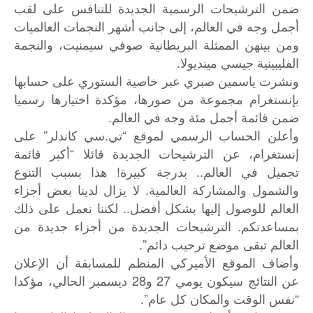
ضمن الترشيحات الرسمية الجديدة للتنافس على لقب
أجمل وجه في العالم، إلى جانب أشهر النجمات العالميات
ومن بينهن الممثلة البريطانية صوفي سيمنيت، والنجمة
الفليبينية جيسي مينديولا.
ونشرت ياسمين صبري عبر خاصية الستوري على حسابها
بإنستغرام مجموعة من صورها، مؤكدة اختيارها رسميا
ضمن قائمة أجمل مئة وجه في العالم.
وأعلن الحساب الرسمي لموقع “تي.سي كاندلر” على
إنستغرام، عن الترشيحات الجديدة قائلا “أكبر قائمة
تجميل في العالم.. بدرجة كبيرة! هذا بسبب التنوع
والشمول والمشاركة العالمية. لا يزال لدينا بعض أجزاء
العالم للوصول إليها بشكل أفضل.. لكننا نعمل على ذلك
بمساعدتكم. الترشيحات الجديدة من أجزاء جديدة من
العالم تبقى موضع ترحيب دائم”.
وأضاف الموقع الأميركي المنظم للمسابقة أن الإعلان
عن النتائج سيكون يومي 27 و28 ديسمبر الحالي، مؤكدا
“نفس الوقت والمكان كل عام”.