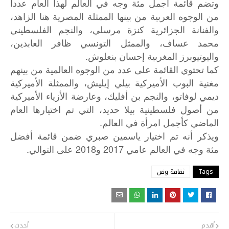
وتضم قائمة أجمل مئة وجه في العالم لهذا العام عددا
من الوجوه العربية من بينها الممثلة المصرية هنا الزاهد،
والفنانة الجزائرية كنزة مرسلي، والنجم الفلسطيني
محمد عساف، والممثل التونسي ظافر العابدين،
واليوتيوبرز المغربية إحسان بنعلوش.
كما تحتوي القائمة على عدد من الوجوه العالمية من بينهم
مغنية البوب الأميركية بيلي إيليش، والممثلة الأميركية
ديمي لوفاتو، والنجم بن أفليك، وعارضة الأزياء الأميركية
من أصول فلسطينية بيلا حديد، التي تم اختيارها العام
الماضي كأجمل امرأة في العالم.
ويذكر
أنه
تم
اختيار
ياسمين
صبري
ضمن
قائمة
أفضل
.
2018
2017
مئة
وجه
في
العالم
عامي
و
على
التوالي
Tags
ثقافة وفن
أقدم
أحدث