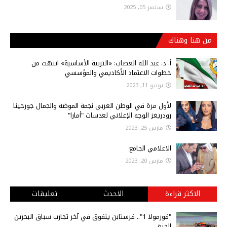
سبتمبر 05, 2025
من هنا وهناك
أ‌. د. عبد الله الغصاب: «التربية الأساسية» انتهت من
خطوات الاعتماد الأكاديمي والمؤسسي
يونيو 11, 2023
لأول مرة في الوطن العربي نجمة الموضة والجمال جورجينا
رودريغز الوجه الإعلاني لعدسات "أمارا"
مارس 25, 2023
الاعلامي الجامع
مارس 20, 2023
الاكثر قراءة
الاحدث
تعليقات
"فورمولا 1".. فرستابن يتفوق في آخر تجارب سباق البحرين
الحرة