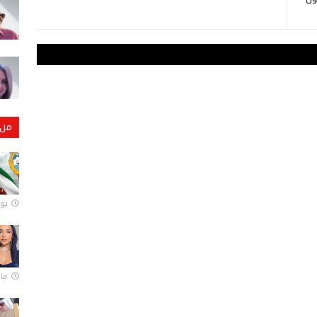
من 
يونيو
مارس 