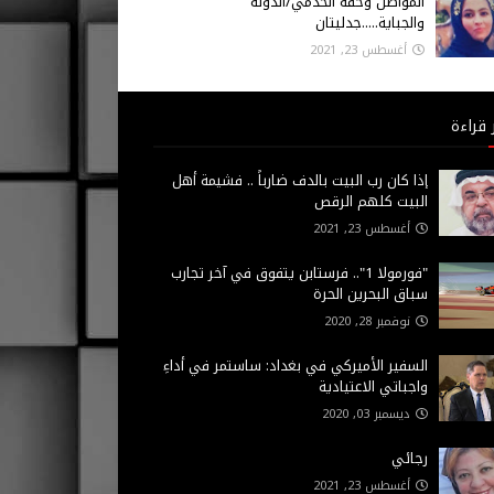
المواطن وحقه الخدمي/الدولة
والجباية.....جدليتان
أغسطس 23, 2021
 قراءة
إذا كان رب البيت بالدف ضارباً .. فشيمة أهل
البيت كلهم الرقص
أغسطس 23, 2021
"فورمولا 1".. فرستابن يتفوق في آخر تجارب
سباق البحرين الحرة
نوفمبر 28, 2020
السفير الأميركي في بغداد: ساستمر في أداءِ
واجباتي الاعتيادية
ديسمبر 03, 2020
رجائي
أغسطس 23, 2021