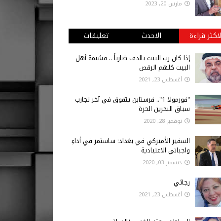
مارس 20, 2023
لاكثر قراءة
الاحدث
تعليقات
إذا كان رب البيت بالدف ضارباً .. فشيمة أهل
البيت كلهم الرقص
أغسطس 23, 2021
"فورمولا 1".. فرستابن يتفوق في آخر تجارب
سباق البحرين الحرة
نوفمبر 28, 2020
السفير الأميركي في بغداد: ساستمر في أداءِ
واجباتي الاعتيادية
ديسمبر 03, 2020
رجائي
أغسطس 23, 2021