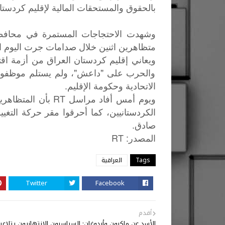
بالحقوق والمستحقات المالية لإقليم كردستان
وشهدت الاحتجاجات المستمرة في محافظة ا
متظاهرين اثنين خلال صدامات جرت اليوم الثلا
والحرب على "داعش"، ولم يستلم موظفو ال
الاتحادية وحكومة الإقليم.
ويوم أمس أفاد مراس
الكردستانيين، كما أحرقوا مقر حركة التغيي
صادق.
: RT
المصدر
Tags
العراقية
Twitter
Facebook
أقدم
الأسد عن ماكرون وأردوغان: السياسيون الانتهازيون يتلاعب