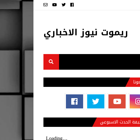
ريموت نيوز الاخباري
عونا
فة الحدث الاسبوعي