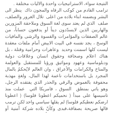
النتيجة سواء، الاستراتيجيات واحدة والاليات مختلفة .
ترامب القادم من كوكب الرفاه والمجون ذاك ينظر الى
البشر وبضمنه ابناء بلاده من اعلى تلال الغرور والصلف،
صلف الذي لم يعتد سوى لغة السوق وملاحقة المزورين
والهاربين الذين لايسدّدون ديناً أو يدفعون حساباً، من
عالم الصفقات والمؤامرات والقسوة والرشى والمافيات
الوسخ ، يجد نفسه في البيت الابيض أمام ملفات معقدة
ليست كلها اسمنت وحديد وعاهرات وحرامية وقتلة ، بل
هناك اعلام وصحافة وحقوق انسان وعلاقات دولية
ودبلوماسية وعهود ومواثيق ورؤيا للمستقبل والعولمة
والمناخ والكرامات والأعراق ، وان العالم لايُحكمُ بالمال
المجرد بل باستخدامات ناعمة لهذا المال، ولغةٍ مهذبة
محفوفة بالغموض والرقي والحذر الذي يفتقده الرجل،
وهو ياتي بمنطق السوق ، فامريكا التي عملت منذ
تاسيسها على مبدأ ( نحميكم اعطونا فلوسا) ( اعطونا
ارضكم نعطيكم فلوسا) لم يقلها سياسي واحد لكن ترمب
قالها صريحة بصفاقة،فبدى وكأنّ بلاده شركة أمنية أو