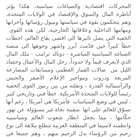
المحركات اقتصادية والصياغات سياسية، هكذا يؤثر
أباطرة المال والسوق والإقتصاد في الولايات المتحدة،
وهم يتحكمون بقوة في سياستها وميول رؤسائها وأحزابها
ومهامها الداخلية وعلاقاتها الخارجية، لكن هذه القوى
الخفية التي يصل تاثيرها الى اقصى بقاع العالم، اخطأت
خطأ كبيراً حين قدّمت أبرز واشهر وجوهها الى منصة
الصياغة السياسية المباشرة - دونالد ترامب - ملك المال
الذي لايعرف قيماً ولا حدوداً، رجل المال والأعمال وحصاد
الليل من صالات القمار العظمى ومسابقات المصارعة
المريعة ودروب ومواخير الإعلام الأصفر والجنس
والرأسمالية القذرة ، ونقلته من بين رموز القوى الخفية
رئيساً للولايات المتحدة الأمريكية. خطأ فني وتاريخي كبير
، ليس في وضع السياسات فأمريكا هي أمريكا ، رغم أنها
تسوّق للعالم على انها سفينة نجاة غير مسؤولة عن تهور
حكّامها ، مما يجعل انظار شعوب العالم وسياسييه
وانظمته لاسيما في المنطقة العربية تتطلع ببلاهة الى نوع
رحيم من الرؤساء بدل الرجيم منهم ، وهم جميعا في