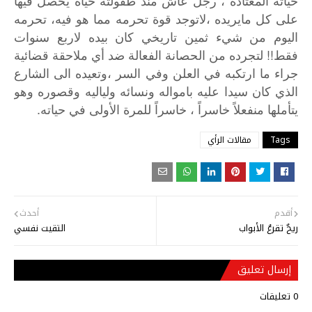
حياته
المعتادة
،
رجل
عاش
منذ
طفولته
حياة
يحصل
فيها
على
كل
مايريده
،لاتوجد
قوة
تحرمه
مما
هو
فيه،
تحرمه
اليوم
من
شيء
ثمين
تاريخي
كان
بيده
لاربع
سنوات
!!
فقط
لتجرده
من
الحصانة
الفعالة
ضد
أي
ملاحقة
قضائية
جراء
ما
ارتكبه
في
العلن
وفي
السر
،وتعيده
الى
الشارع
الذي
كان
سيدا
عليه
بامواله
ونسائه
ولياليه
وقصوره
وهو
.
يتأملها
منفعلاً
خاسراً
،
خاسراً
للمرة
الأولى
في
حياته
Tags
مقالات الرأي
أقدم
أحدث
ريحٌ تقرعُ الأبواب
التقيت نفسي
إرسال تعليق
0 تعليقات