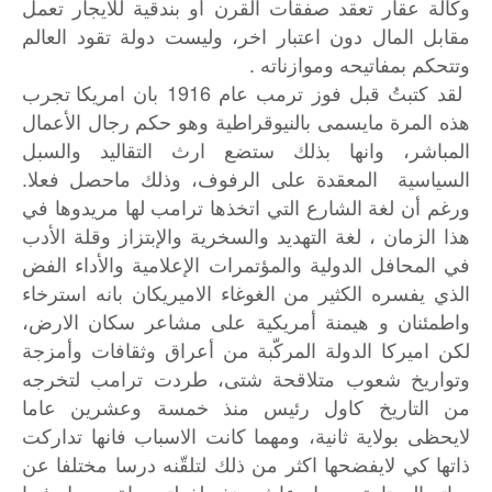
وكالة عقار تعقد صفقات القرن أو بندقية للايجار تعمل
مقابل المال دون اعتبار اخر، وليست دولة تقود العالم
وتتحكم بمفاتيحه وموازناته .
1916
لقد
كتبتُ
قبل
فوز
ترمب
عام
بان
امريكا
تجرب
هذه
المرة
مايسمى
بالنيوقراطية
وهو
حكم
رجال
الأعمال
المباشر،
وانها
بذلك
ستضع
ارث
التقاليد
والسبل
.
السياسية
المعقدة
على
الرفوف،
وذلك
ماحصل
فعلا
ورغم
أن
لغة
الشارع
التي
اتخذها
ترامب
لها
مريدوها
في
هذا
الزمان
،
لغة
التهديد
والسخرية
والإبتزاز
وقلة
الأدب
في
المحافل
الدولية
والمؤتمرات
الإعلامية
والأداء
الفض
الذي
يفسره
الكثير
من
الغوغاء
الاميريكان
بانه
استرخاء
واطمئنان
و
هيمنة
أمريكية
على
مشاعر
سكان
الارض،
لكن
اميركا
الدولة
المركّبة
من
أعراق
وثقافات
وأمزجة
وتواريخ
شعوب
متلاقحة
شتى،
طردت
ترامب
لتخرجه
من
التاريخ
كاول
رئيس
منذ
خمسة
وعشرين
عاما
لايحظى
بولاية
ثانية،
ومهما
كانت
الاسباب
فانها
تداركت
ذاتها
كي
لايفضحها
اكثر
من
ذلك
لتلقّنه
درسا
مختلفا
عن