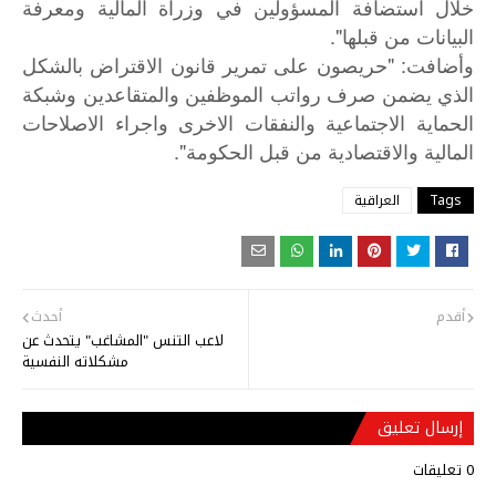
خلال استضافة المسؤولين في وزراة المالية ومعرفة
البيانات من قبلها".
: "
وأضافت
حريصون
على
تمرير
قانون
الاقتراض
بالشكل
الذي
يضمن
صرف
رواتب
الموظفين
والمتقاعدين
وشبكة
الحماية
الاجتماعية
والنفقات
الاخرى
واجراء
الاصلاحات
".
المالية
والاقتصادية
من
قبل
الحكومة
Tags
العراقية
أقدم
أحدث
لاعب التنس "المشاغب" يتحدث عن
مشكلاته النفسية
إرسال تعليق
0 تعليقات