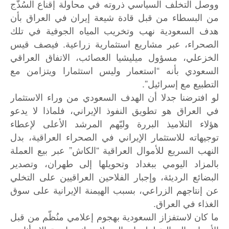
ووصل التخلف السياسي ذروته في محاولة إقناع السُذّج
من البسطاء من قبل قادة شيعة إيران في العراق بأن
هدف السعودية نهب وتخريب المياه الجوفية في تلك
الصحراء، عبر مشاريع استثمارية زراعية. فيصف قيس
الخزعلي، مسؤول ميليشيا العصائب، الاتفاق العراقي
السعودي بأنه “استعمار وليس استثمارا ويتزامن مع
التطبيع مع إسرائيل”.
لو افترضنا جدلا أن الهدف السعودي من وراء الاستثمار
في العراق هو تطويق النفوذ الإيراني، فلماذا لا يدعو
هؤلاء التلاميذ البررة وليّهم المرشد الأعلى لإعطاء
توجيهاته للاستثمار الإيراني في الصحراء العراقية، بدل
النهب السريع للأموال العراقية “الكاش” عبر بيع العملة
بالمزاد اليومي ببغداد وتحويلها إلى طهران، وتصدير
البضائع الرديئة، وإجبار الفلاحين العراقيين على التخلي
عن إنتاجهم الزراعي، بسبب الهيمنة الإيرانية على سوق
الغذاء في العراق.
ما كان لاستفزاز السعودية بهجوم إعلامي منُظّم من قبل