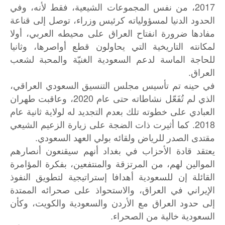
2017، من نفس المجموعات الشيعية، فقط لأنه، وفي
الحدود الدنيا لمسؤولياته كرئيس وزراء، توصل إلى قناعة
مفادها ضرورة انفتاح العراق على محيطه العربي، أولا
لمكانته التاريخية التي يحاولون قطع أواصرها، وثانيا
للحاجة الماسة لدعم السعودية الغنيّة والمحبة لشعب
العراق.
في حينه تم تأسيس مجلس التنسيق السعودي العراقي،
الذي لم تُفَعّل نشاطاته حتى عام 2020، وعاقبت طهران
العبادي على خطوته تلك بعدم التجديد له لولاية ثانية عام
2018. كما أثيرت ذات الضجة على زيارة الزعيم الشيعي
مقتدى الصدر للرياض ولقائه بولي العهد السعودي.
يعتقد قادة الأحزاب في بغداد أنهم سيقنعون أنصارهم
الموالين لهم، من المرتزقة والمنتفعين، بفكرة المؤامرة
القائلة إن للسعودية أهدافا إستراتيجية لتطويق النفوذ
الإيراني في العراق، والاستحواذ على صحرائه الممتدة
إلى حدود العراق مع الأردن والسعودية والكويت، وكأن
السعودية خالية من الصحراء.