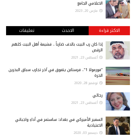
الاعلامي الجامع
مارس 20, 2023
الاكثر قراءة
الاحدث
تعليقات
إذا كان رب البيت بالدف ضارباً .. فشيمة أهل البيت كلهم
الرقص
أغسطس 23, 2021
"فورمولا 1".. فرستابن يتفوق في آخر تجارب سباق البحرين
الحرة
نوفمبر 28, 2020
رجائي
أغسطس 23, 2021
السفير الأميركي في بغداد: ساستمر في أداءِ واجباتي
الاعتيادية
ديسمبر 03, 2020