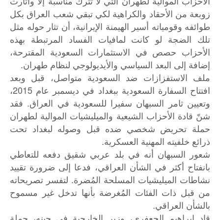
الأحزاب الموالية لطهران التي لا تترك مناسبة إلا وأثارت
زوبعة من الأحقاد والكراهية لكي تبقي شعب العراق بكل
طوائفه وقومياته أسير الهيمنة الإيرانية، أن تثار حوله مثل
تلك الضجة لو كانت لمافيات الفساد المرتبطة بهذه
الأحزاب حصص في الاستثمارات السعودية المقترحة،
إضافة إلى البعد السياسي والأيديولوجي لنظام طهران.
ملف الاستفزازات ضد السعودية متواصل، قبل وبعد
افتتاح السفارة السعودية ببغداد في ديسمبر عام 2015،
وتعيين ثامر السبهان سفيرا للسعودية في العراق. فقد
شنّ قادة الأحزاب الشيعية والميليشيات الموالية لطهران
حملة تحريض شخصي ضده قبل وصوله لبغداد تحت
ذرائع خلفيته المهنية العسكرية.
شعور السبهان أنه في بلد عربي شقيق دفعه للتعاطي
بانفتاح أكثر في الشأن العراقي، فدعا إلى ضرورة تقييد
نشاطات الميليشيات المسلحة المُضرة. لتفسر تصريحاته
من قبل ذات الفئات المُغرضة بأنها تدخل غير مسموح
بالشأن العراقي.
قاد إبراهيم الجعفري، وزير الخارجية في حينه، حملة