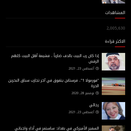
المشاهدات
2,005,630
الاكثر قراءة
إذا كان رب البيت بالدف ضارباً .. فشيمة أهل البيت كلهم
الرقص
أغسطس 23, 2021
"فورمولا 1".. فرستابن يتفوق في آخر تجارب سباق البحرين
الحرة
نوفمبر 28, 2020
رجائي
أغسطس 23, 2021
السفير الأميركي في بغداد: ساستمر في أداءِ واجباتي