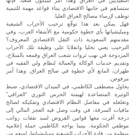
ستساهم في جانبها الاقتصادي ببناء قواعد مهمة للتنمية
توظف لإرساء مصالح العراق العليا.
فهل يمكن بعد هذا توقّع ترحيب الأحزاب الشيعية
وميليشياتها بأي خطوة حكومية مع الأشقاء العرب، وفي
مقدمتهم السعودية ذات الثقل الاقتصادي المعروف؟
الترحيب يعني تخليا وانقلابا على وظيفة تلك الأحزاب
المزدوجة في نهب ثروات شعب العراق وقمعه بالسلاح،
وتقديم خدمات الوكالة والعمالة لنظام ولي الفقيه في
طهران، المانع لأي خطوة في صالح العراق. وهذا أمر
مرفوض.
يحاول مصطفى الكاظمي، في الميدان الاقتصادي، ضبط
الوتيرة المتصاعدة لهيمنة الحرس الثوري “العراقي”
وتغلغله في مفاصل النظام الاقتصادي وتفكيكه لصالح
مافيات السرقة، في وقت وصل فيه العجز المالي إلى
درجة أقرت معها قوانين القروض لسد نفقات رواتب
موظفي الحكومة. بينما يواجه الكاظمي حملة إعلامية
منظمة من قادة الأحزاب الشيعية وميليشياتها، لمنعه من