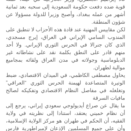
قوية ضده دفعت حكومة السعودية إلى سحبه بعد ثمانية
أشهر من عمله ببغداد، وأصبح وزيرا للدولة مسؤولا عن
شؤون المنطقة.
لكن مقاييس المهنية عند قادة هذه الأحزاب لا تنطبق على
المندوب السامي الإيراني في العراق، إيرج مسجدي،
الذي كان جنرالا في الحرس الثوري الإيراني. ولا أحد
منهم قادر على النطق بكلمة نقد على نشاطاته غير
الدبلوماسية وجولاته في مدن العراق ولقائه بمجاميع
موالية لطهران.
يحاول مصطفى الكاظمي، في الميدان الاقتصادي، ضبط
الوتيرة المتصاعدة لهيمنة الحرس الثوري “العراقي”
وتغلغله في مفاصل النظام الاقتصادي وتفكيكه لصالح
مافيات السرقة
ما يقال عن صراع أيديولوجي سعودي إيراني، يرجع إلى
أن نظام خميني يعتقد، استنادا إلى نظريته في ولاية
الفقيه، أن الحكم في طهران هو مركز الولاية الإسلامية،
وأن على جميع المسلمين الإذعان لإمبراطورية فارس