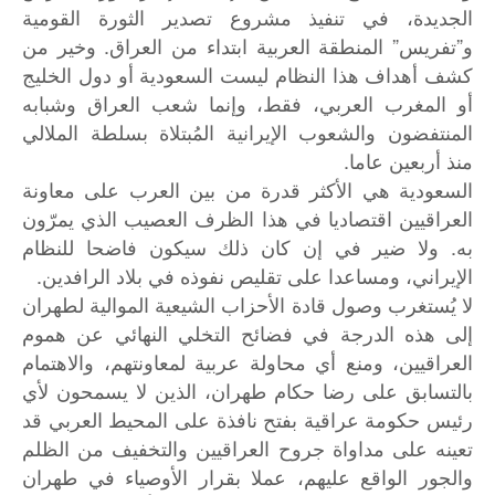
الجديدة، في تنفيذ مشروع تصدير الثورة القومية
و”تفريس” المنطقة العربية ابتداء من العراق. وخير من
كشف أهداف هذا النظام ليست السعودية أو دول الخليج
أو المغرب العربي، فقط، وإنما شعب العراق وشبابه
المنتفضون والشعوب الإيرانية المُبتلاة بسلطة الملالي
منذ أربعين عاما.
السعودية هي الأكثر قدرة من بين العرب على معاونة
العراقيين اقتصاديا في هذا الظرف العصيب الذي يمرّون
به. ولا ضير في إن كان ذلك سيكون فاضحا للنظام
الإيراني، ومساعدا على تقليص نفوذه في بلاد الرافدين.
لا
يُستغرب
وصول
قادة
الأحزاب
الشيعية
الموالية
لطهران
إلى
هذه
الدرجة
في
فضائح
التخلي
النهائي
عن
هموم
العراقيين،
ومنع
أي
محاولة
عربية
لمعاونتهم،
والاهتمام
بالتسابق
على
رضا
حكام
طهران،
الذين
لا
يسمحون
لأي
رئيس
حكومة
عراقية
بفتح
نافذة
على
المحيط
العربي
قد
تعينه
على
مداواة
جروح
العراقيين
والتخفيف
من
الظلم
والجور
الواقع
عليهم،
عملا
بقرار
الأوصياء
في
طهران