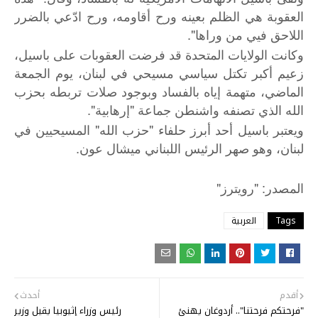
العقوبة هي الظلم بعينه ورح أقاومه، ورح ادّعي بالضرر
اللاحق فيي من وراها".
وكانت الولايات المتحدة قد فرضت العقوبات على باسيل،
زعيم أكبر تكتل سياسي مسيحي في لبنان، يوم الجمعة
الماضي، متهمة إياه بالفساد وبوجود صلات تربطه بحزب
الله الذي تصنفه واشنطن جماعة "إرهابية".
ويعتبر باسيل أحد أبرز حلفاء "حزب الله" المسيحيين في
لبنان، وهو صهر الرئيس اللبناني ميشال عون.
"
: "
المصدر
رويترز
Tags
العربية
أقدم
أحدث
"فرحتكم فرحتنا".. أردوغان يهنئ
رئيس وزراء إثيوبيا يقيل وزير