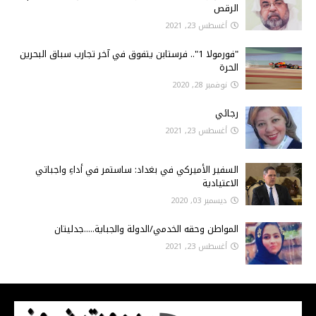
الرقص
أغسطس 23, 2021
"فورمولا 1".. فرستابن يتفوق في آخر تجارب سباق البحرين
الحرة
نوفمبر 28, 2020
رجائي
أغسطس 23, 2021
السفير الأميركي في بغداد: ساستمر في أداءِ واجباتي
الاعتيادية
ديسمبر 03, 2020
المواطن وحقه الخدمي/الدولة والجباية.....جدليتان
أغسطس 23, 2021