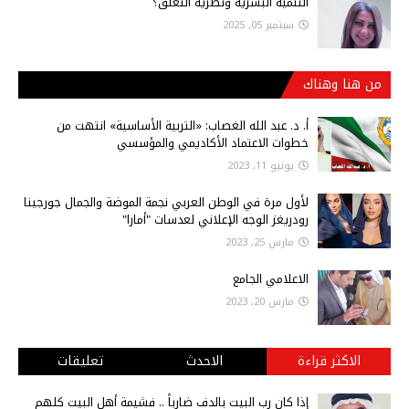
التنمية البشرية ونظرية التعلق؟
سبتمبر 05, 2025
من هنا وهناك
أ‌. د. عبد الله الغصاب: «التربية الأساسية» انتهت من
خطوات الاعتماد الأكاديمي والمؤسسي
يونيو 11, 2023
لأول مرة في الوطن العربي نجمة الموضة والجمال جورجينا
رودريغز الوجه الإعلاني لعدسات "أمارا"
مارس 25, 2023
الاعلامي الجامع
مارس 20, 2023
الاكثر قراءة
الاحدث
تعليقات
إذا كان رب البيت بالدف ضارباً .. فشيمة أهل البيت كلهم