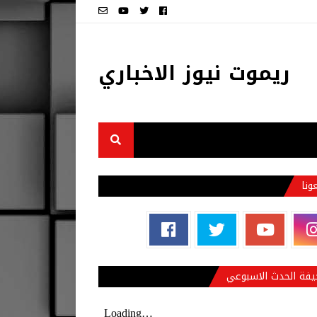
ريموت نيوز الاخباري
عونا
فة الحدث الاسبوعي