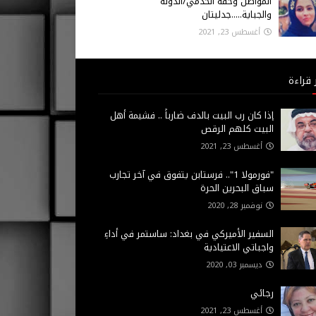
المواطن وحقه الخدمي/الدولة
والجباية.....جدليتان
أغسطس 23, 2021
 قراءة
إذا كان رب البيت بالدف ضارباً .. فشيمة أهل
البيت كلهم الرقص
أغسطس 23, 2021
"فورمولا 1".. فرستابن يتفوق في آخر تجارب
سباق البحرين الحرة
نوفمبر 28, 2020
السفير الأميركي في بغداد: ساستمر في أداءِ
واجباتي الاعتيادية
ديسمبر 03, 2020
رجائي
أغسطس 23, 2021