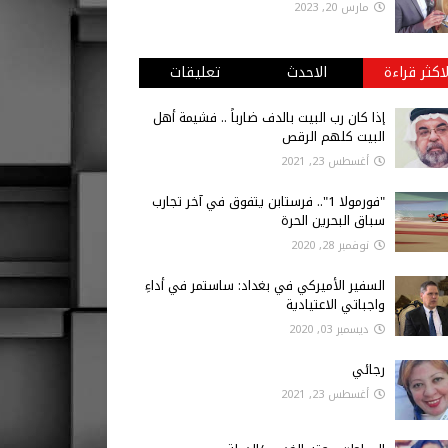
مارس 20, 2023
لاكثر قراءة
الاحدث
تعليقات
إذا كان رب البيت بالدف ضارباً .. فشيمة أهل
البيت كلهم الرقص
أغسطس 23, 2021
"فورمولا 1".. فرستابن يتفوق في آخر تجارب
سباق البحرين الحرة
نوفمبر 28, 2020
السفير الأميركي في بغداد: ساستمر في أداءِ
واجباتي الاعتيادية
ديسمبر 03, 2020
رجائي
أغسطس 23, 2021