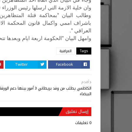
وان خلية الازمة التي ارسلها رئيس الوزراء
وطالب البيان "بمحاكمة قتلة المتظاهري
باشراف اممي واكمال قانون المحكمة الا
العراقي ".
"
وامهل
البيان
الحكومة
اربعة
ايام
وبعدها
تت
Tags
العراقية
Twitter
Facebook
أقدم
الكاظمي يطلب من وفد بريطاني 3 أمور بينها دعم الورق
البيضاء
إرسال تعليق
0 تعليقات