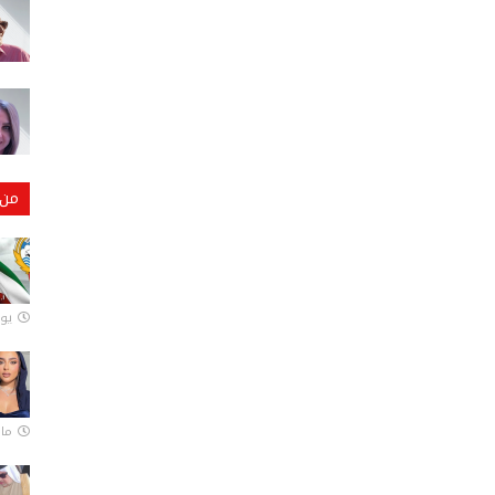
من 
يونيو
مارس 