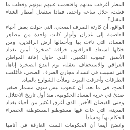
المطر أغرقت مدنهم واقتحمت عليهم بيوتهم وفعلت ما
فعلت، خلال ساعة واحدة، فماذا ستفعل أمطار الشتاء
المقبل؟
الواقع، أن كارثة الصرف الصحي، التي حولت بعض أحياء
العاصمة إلى غدران وأنهار كانت واحدة من مظاهر
الفساد، التي ناءت بها وبأحمالها أرض الرافدين، ومن
خلالها استعاد العراقيون خرافة “صخرة” أمين بغداد
الأسبق عبعوب الكعبي، الذي حاول إهانة المواطن
العراقي والاستخفاف بعقله، يوم ابتدع الصخرة إياها،
التي تسببت في انسداد مجاري الصرف الصحي، فأغلقت
الطرقات وأغرقت البيوت وملأت الشوارع بالمياه.
اتضح، في ما بعد، أن عبعوب ليس سوى مسمار صغير
صدئ في عربة الفساد الحكومية، منذ أول تاريخ الاحتلال،
وحتى الفيضان الأخير، الذي أغرق الكثير من أحياء بغداد
المدينة، التي عاث فيها مستوطنو المستوطنة الخضراء
الحكام نهباً وفساداً.
واتضح أيضا أن الحكومات الست الغارقة في آثامها