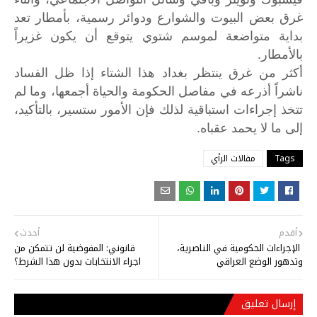
غرق بعض البيوت والشوارع ودوائر رسمية، بأمطار تعد
بداية متواضعة لموسم شتوي يتوقع أن يكون غزيراً
بالأمطار.
أكثر
من
غرق
ينتظر
بغداد
هذا
الشتاء
إذا
ظل
الفساد
ناشراً
أذرعه
في
مفاصل
الحكومة
والحياة
أجمعها،
وما
لم
تتخذ
إجراءات
استباقية
لذلك
فإن
الأمور
ستسير،
بالتأكيد،
.
إلى
ما
لا
يحمد
عقباه
Tags
مقالات الرأي
أقدم
أحدث
الإجراءات الحكومية في الناصرية،
قانوني: المفوضية لن تتمكن من
وتدهور الوضع العراقي
اجراء الانتخابات بدون هذا الشرط؟
إرسال تعليق