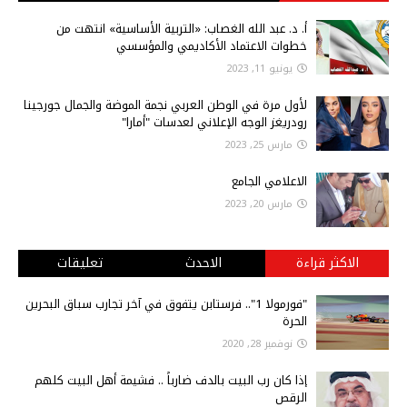
أ‌. د. عبد الله الغصاب: «التربية الأساسية» انتهت من
خطوات الاعتماد الأكاديمي والمؤسسي
يونيو 11, 2023
لأول مرة في الوطن العربي نجمة الموضة والجمال جورجينا
رودريغز الوجه الإعلاني لعدسات "أمارا"
مارس 25, 2023
الاعلامي الجامع
مارس 20, 2023
الاكثر قراءة
الاحدث
تعليقات
"فورمولا 1".. فرستابن يتفوق في آخر تجارب سباق البحرين
الحرة
نوفمبر 28, 2020
إذا كان رب البيت بالدف ضارباً .. فشيمة أهل البيت كلهم
الرقص