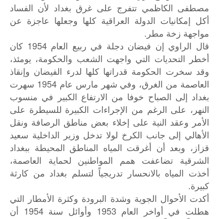
مصطفى الكاظمي تتفرج على غرق بغداد لأن الفساد
أكل إمكانيات الدولة العراقية كلها وجعلها عاجزة عن
مواجهة زخة مطر.
قال الراوي إن فيضان دجلة في ربيع العام 1954 كان
أخطر التحديات التي واجهت الشعب والحكومة، يومئذ،
وقد سخرت الحكومة قدراتها كلها لدرء الفيضان وإنقاذ
العاصمة من الغرق، وفي شهر مارس عام 1954 سهرت
بغداد إلى الصباح خوفا من الارتفاع الكبير في منسوب
النهر، على الرغم من الإجراءات الكبيرة للسيطرة على
الأمر وعقد النية على إخلاء بعض مناطق الرصافة ونقل
الأهالي إلى جانب الكرخ لولا تدخل وزير الداخلية سعيد
قزاز، وبعد أن أغرقت المياه المناطق المحيطة ببغداد
الشرقية تضاعفت همم المواطنين لحماية العاصمة،
أخذت المياه بالانحسار تدريجياً لتسلم بغداد من كارثة
كبيرة.
أكدت الأحوال الجوية وشدة البرودة وكثرة الأمطار التي
هطلت في أواخر العام 1953 وأوائل سنة 1954 أن