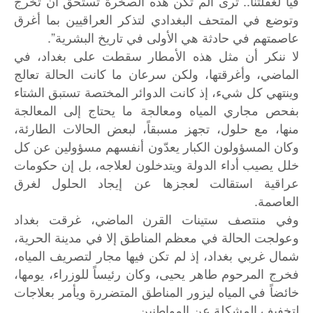
فيا لغفلتنا.. ترى ألم تكن هذه الصخرة تستحق أن تخرج
وتوضع في المتحف البغدادي لتذكر العراقيين بما أغرق
عاصمتهم في حادثة هي الأولى في تاريخ البشرية”.
لا ننكر أن مثل هذه الأمطار سقطت على بغداد، في
الماضي، وأغرقتها، ولكن سرعان ما كانت الحالة تعالج
وينتهي كل شيء، إذ كانت الدوائر المختصة تستبق الشتاء
بفحص مجاري المياه ومعالجة ما يحتاج إلى المعالجة
منها، مع حلول، تجهز مسبقاً، لبعض الحالات الطارئة،
وكان المسؤولون الكبار يعدّون أنفسهم مسؤولين عن كل
خلل يصيب أداء الدولة ويتدخلون لعلاجه، بل إن حكومات
عراقية استقالت لعجزها عن إيجاد الحلول لغرق
العاصمة.
وفي منتصف ستينات القرن الماضي، غرقت بغداد
وعولجت الحالة في معظم المناطق إلا في مدينة الحرية،
شمال غربي بغداد، إذ لم تكن فيها مجار لتصريف المياه،
فخرج المرحوم طاهر يحيى، وكان رئيساً للوزراء، يومها،
خائضاً في المياه ليزور المناطق المتضررة ويأمر بعلاجات
لتخفيف المشكلة عن المواطنين.