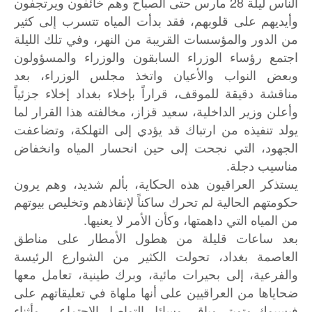
الناس ليلة 28 مارس حتى الصباح وهم خائفون ويرتجفون
وأيديهم على قلوبهم، فقد بدأت المياه تتسرب إلى كثير
من الدور والمؤسسات القريبة من النهر، وفي تلك الليلة
اجتمع رؤساء الوزراء السابقون والوزراء والمسؤولون
وبعض النواب والأعيان واتخذ مجلس الوزراء، بعد
مناقشة دقيقة للموقف، قراراً بإخلاء بغداد إخلاء جزئياً
وأعلن وزير الداخلية، سعيد قزاز، مخالفته هذا القرار لما
يولد تنفيذه من ارتباك قد يؤدي إلى التهلكة، وتضاعفت
الجهود، التي نجحت إلى حين انحسار المياه وانخفاض
مناسيب دجلة.
يستذكر العراقيون هذه الحكاية، بألم شديد، وهم يرون
حكومتهم الحالية لم تحرك ساكناً لإنقاذهم وتخليص بيوتهم
من المياه التي داهمتها، وكأن الأمر لا يعنيها.
بعد ساعات قليلة من هطول الأمطار على مناطق
العاصمة بغداد، تحولت الكثير من الشوارع الرئيسة
والفرعية، إلى بحيرات مائية، وبرك طينية، تعامل معها
ضحاياها من العراقيين على أنها ملهاة في تعليقاتهم على
فيسبوك وتويتر وباقي وسائل التواصل الاجتماعي، وأثناء