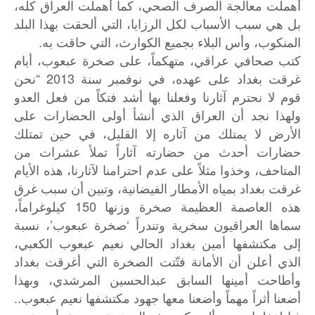
أهملت معالجة الصرف الصحي، كما أهملت العراق كله،
بل هي سبب الأسباب لكل الرزايا، التي ألحقت بهذا البلد
المنكوب، وأس البلاء بجميع الكوارث، التي حاقت به.
كتب صحافي عراقي، متهكماً، على صخرة عبعوب، أيام
غرقت بغداد على عهده، في نوفمبر سنة 2013 “نحن
قوم لا نحترم آثارنا وفعلنا بها أشد فتكاً من فعل العدو
ولهذا نجد أن العراق الذي أنشأ أولى الحضارات على
الأرض لا يمتلك من آثاره إلا القليل، في حين تمتلك
حضارات أحدث من حضارته آثاراً تملأ عشرات من
المتاحف، وخذوا مثلاً على عدم احترامنا لآثارنا، هذه الأيام
غرقت بغداد بمياه الأمطار الفيضانية، وتبين أن سبب غرق
هذه العاصمة العظيمة صخرة وزنها 150 كيلوغراماً،
سماها العراقيون سخرية وتندراً ‘صخرة عبعوب’، نسبة
إلى مكتشفها أمين بغداد الحالي نعيم عبعوب الكعبي،
الذي أعلن أن الأمانة فتّتت الصخرة التي أغرقت بغداد
وأطاحت أمينها السابق عبدالحسين المرشدي، وبهذا
أضعنا أثراً مهماً وأضعنا معها جهود مكتشفها نعيم عبعوب..