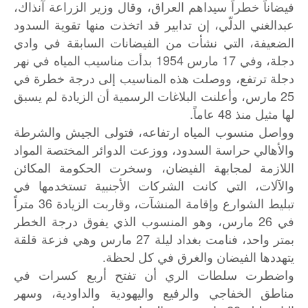
فيضاناً خطراً سيداهم العراق، وقال وزير الزراعة آنذاك،
عبدالغني الدلّي، إن تدابير قد اتخذت منها تقوية السدود
الضعيفة، التي نشأت من الفيضانات السابقة في وادي
دجلة، وفي 17 مارس 1954 بدأت مناسيب المياه في نهر
دجلة ترتفع، ووصلت هذه المناسيب إلى درجة خطرة في
25 مارس، وأعلنت البلاغات الرسمية أن الزيادة لم يسبق
لها مثيل منذ 48 عاماً.
وواصل منسوب المياه ارتفاعه، فتولى الجيش والشرطة
والأهالي حراسة السدود، ووزعت الدوائر المختصة المواد
اللازمة لمجابهة الفيضان، وسخرت الحكومة المكائن
والآلات، التي كانت الشركات الأجنبية تستخدمها في
تبليط الشوارع وإقامة المنشآت، وقاربت الزيادة 36 متراً
في 26 مارس، وهو المنسوب الذي يفوق درجة الخطر
بمتر واحد، فنامت بغداد ليلة 27 مارس وهي فزعة قلقة
يتهددها الفيضان والغرق في كل لحظة.
واضطرت سلطات الري أن تفتح أربع كسرات في
مناطق الخفاجي والرفيع واليهودية والداودية، وسهر