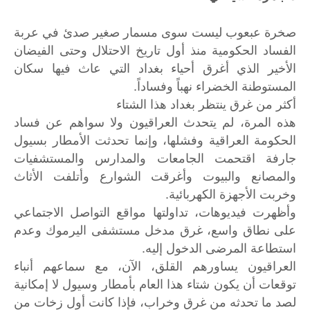
صخرة عبعوب ليست سوى مسمار صغير صدئ في عربة
الفساد الحكومية منذ أول تاريخ الاحتلال وحتى الفيضان
الأخير الذي أغرق أحياء بغداد التي عاث فيها سكان
المستوطنة الخضراء نهباً وفساداً.
أكثر من غرق ينتظر بغداد هذا الشتاء
هذه المرة، لم يتحدث العراقيون ولا سواهم عن فساد
الحكومة العراقية وفشلها، وإنما تحدثت الأمطار بسيول
جارفة اقتحمت الجامعات والمدارس والمستشفيات
والمصانع والبيوت وأغرقت الشوارع وأتلفت الأثاث
وخربت الأجهزة الكهربائية.
وأظهرت فيديوهات، تداولتها مواقع التواصل الاجتماعي
على نطاق واسع، غرق مدخل مستشفى اليرموك وعدم
استطاعة المرضى الدخول إليه.
العراقيون يساورهم القلق، الآن، مع سماعهم أنباء
توقعات أن يكون شتاء هذا العام بأمطار وسيول لا إمكانية
لصد ما تحدثه من غرق وخراب، فإذا كانت أول زخات من