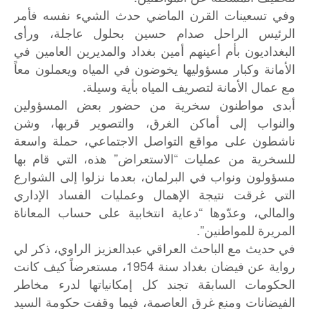
وفي تسعينات القرن الماضي حدث الشيء نفسه فأمر
الرئيس الراحل صدام حسين بحلول عاجلة، ورأى
البغداديون بأم أعينهم أمين بغداد والمديرين العامين في
الأمانة وكبار مسؤوليها يخوضون في المياه ويعملون معاً
مع عمال الأمانة لتصريف المياه بأية وسيلة.
أبدى مواطنون سخرية من حضور بعض المسؤولين
والنواب إلى أماكن الغرق، والتصوير قربها، وشن
ناشطون على مواقع التواصل الاجتماعي، حملة واسعة
للسخرية من عمليات “الاستعراض” هذه، التي قام بها
مسؤولون ونواب في البرلمان، بعدما نزلوا إلى الشوارع
التي غرقت نتيجة الإهمال وعمليات الفساد الإداري
والمالي، وعدّوها “دعاية انتخابية على حساب المعاناة
المريرة للمواطنين”.
في حديث مع الباحث العراقي عبدالعزيز الراوي، ذكر لي
رواية عن فيضان بغداد سنة 1954، مستعرضاً كيف كانت
الحكومات السابقة تجند كل إمكانياتها لدرء مخاطر
الفيضانات ومنع غرق العاصمة، فيما وقفت حكومة السيد