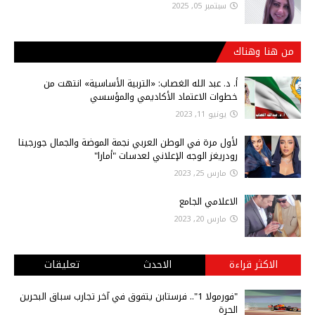
سبتمبر 05, 2025
من هنا وهناك
أ‌. د. عبد الله الغصاب: «التربية الأساسية» انتهت من
خطوات الاعتماد الأكاديمي والمؤسسي
يونيو 11, 2023
لأول مرة في الوطن العربي نجمة الموضة والجمال جورجينا
رودريغز الوجه الإعلاني لعدسات "أمارا"
مارس 25, 2023
الاعلامي الجامع
مارس 20, 2023
الاكثر قراءة
الاحدث
تعليقات
"فورمولا 1".. فرستابن يتفوق في آخر تجارب سباق البحرين
الحرة