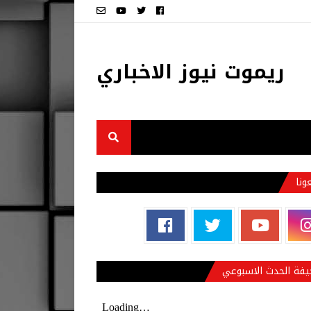
ريموت نيوز الاخباري
عونا
فة الحدث الاسبوعي