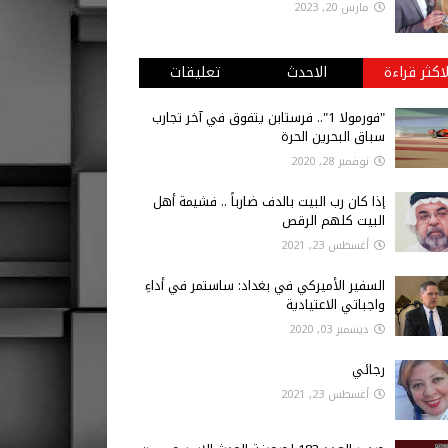
مارس 20, 2023
لاكثر قراءة
الاحدث
تعليقات
"فورمولا 1".. فرستابن يتفوق في آخر تجارب
سباق البحرين الحرة
نوفمبر 28, 2020
إذا كان رب البيت بالدف ضارباً .. فشيمة أهل
البيت كلهم الرقص
أغسطس 23, 2021
السفير الأميركي في بغداد: ساستمر في أداءِ
واجباتي الاعتيادية
ديسمبر 03, 2020
رجائي
أغسطس 23, 2021