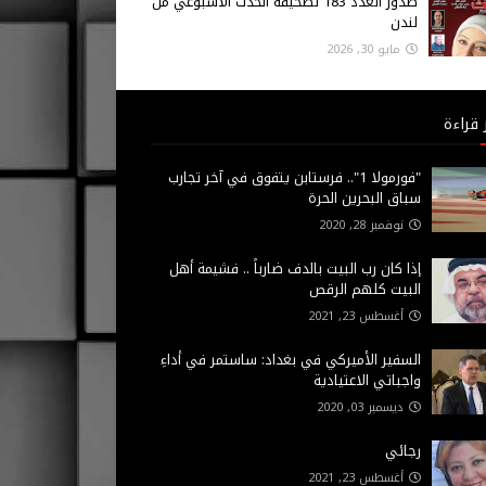
صدور العدد 183 لصحيفة الحدث الاسبوعي من
لندن
مايو 30, 2026
 قراءة
"فورمولا 1".. فرستابن يتفوق في آخر تجارب
سباق البحرين الحرة
نوفمبر 28, 2020
إذا كان رب البيت بالدف ضارباً .. فشيمة أهل
البيت كلهم الرقص
أغسطس 23, 2021
السفير الأميركي في بغداد: ساستمر في أداءِ
واجباتي الاعتيادية
ديسمبر 03, 2020
رجائي
أغسطس 23, 2021