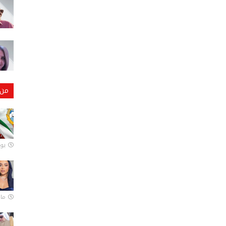
من 
يونيو
مارس 