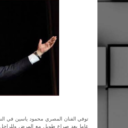
عاما بعد صراع طويل مع المرض وللراحل ت