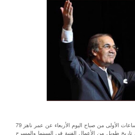
توفي الفنان المصري محمود ياسين في الساعات الأولى من صباح اليوم الأربعاء عن عمر ناهز 79
اريخ طويل من الأعمال الفنية في السينما والمسرح