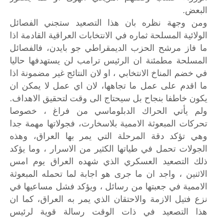
البعض.
ومن وجهة نظره بان هذا التصعيد ستجني الفصائل
الولائية المسلحة ثماره في الانتخابات العراقية القادمة اذا
ما فاز مرشح الحزب الديمقراطي جو بايدن، فالفصائل
المسلحة مطمئنة ان الرئيس ترامب لن يستهدفها حاليا
في خضم المناخ الانتخابي ، او لان النتائج غير مضمونة اذا
ما اقدم على عمل ما تجاهها، لان اي عمل لا يمكن ان
يكون خاطفا بنجاح بل سيحتاج الى وقت لتحقيق الاهداف.
ولم يأتي الحراك الدبلوماسي من فراغ ، خصوصا
تحركات المبعوثة الاممية بلاسخارت، فجولاتها مهمة جدا
وهي تؤكد دقة المرحلة التي يمر بها العراق، وهذه
الجولات تحمل في طياتها الكثير من الاسرار ، وما يؤكد
ذلك التصعيد العسكري الذي شهده العراق يوم امس
الاثنين ، واجد ان ما جرى هو اجابة لما تحمله المبعوثة
الاممية في جعبتها من رسائل ، ويؤكد فشل مساعيها في
نزع فتيل الازمة والاحتقان الذي يمر به العراق، كما ان
هذا التصعيد في ذات الوقت رسالة قوية لرئيس