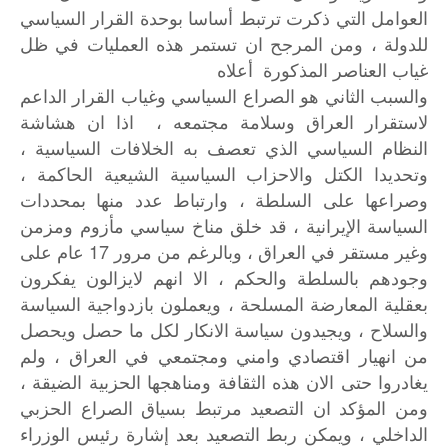
العوامل التي ذكرت ترتبط أساسا بوحدة القرار السياسي
للدولة ، ومن المرجح ان تستمر هذه العمليات في ظل
غياب العناصر المذكورة أعلاه
والسبب الثاني هو الصراع السياسي وغياب القرار الداعم
لاستقرار العراق وسلامة مجتمعه ، اذا ان هشاشة
النظام السياسي الذي تعصف به الخلافات السياسية ،
وتحديدا الكتل والاحزاب السياسية الشيعية الحاكمة ،
وصراعها على السلطة ، وارتباط عدد منها بمحددات
السياسة الإيرانية ، قد خلق مناخ سياسي مأزوم ومزمن
وغير مستقر في العراق ، وبالرغم من مرور 17 عام على
وجودهم بالسلطة والحكم ، الا انهم لايزالون يفكرون
بعقلية المعارضة المسلحة ، ويعملون بازدواجية السياسة
والسلاح ، ويجيدون سياسة الانكار لكل ما حصل ويحصل
من انهيار اقتصادي وامني ومجتمعي في العراق ، ولم
يغادروا حتى الان هذه الثقافة ومناهجها الحزبية الضيقة ،
ومن المؤكد ان التصعيد مرتبط بسياق الصراع الحزبي
الداخلي ، ويمكن ربط التصعيد بعد إشارة رئيس الوزراء