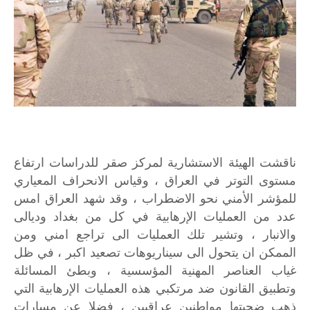
ناقشت الهيئة الاستشارية لمركز صقر للدراسات ارتفاع
مستوى التوتر في العراق ، وقياس الانحراف المعياري
للمؤشر الأمني نحو الاضطراب ، وقد شهد العراق امس
عدد من العمليات الإرهابية في كل من بغداد وديالى
والانبار ، وتشير تلك العمليات الى تراجع امني ومن
الممكن ان يتحول الى سيناريوهات تصعيد اكبر ، في ظل
غياب العناصر المهنية المؤسسية ، وبطئ المسائلة
وتطبيق القانون ضد مرتكبي هذه العمليات الإرهابية التي
ذهب ضحيتها مواطنين عراقيين ، فضلا عن مسارات