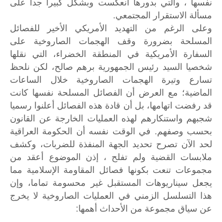
نفسها ، والتي بدورها انعكست وبشكل كبيرا جدا على
مسألة الاستقرار المجتمعي.
وعلى الرغم من التهديد الأمريكي الأخير للفصائل
المسلحة بضرورة وقف الهجمات الصاروخية على
السفارة الأمريكية في المنطقة الخضراء، التي نقلها
شخصيا السيد رئيس الجمهورية برهم صالح، لكن نلحظ
تسارع وتيرة الهجمات الصاروخية خلال الساعات
الماضية؛ مع العرض أن الفصائل المسلحة نفسها كانت
قد رفضت اتهامها، بل أن قادة هذه الفصائل أعلنوا رسميا
شجبهم واستنكارهم لهذه العمليات الخارجة عن القانون
بحسب وصفهم. في الوقت نفسه أن الحكومة العراقية
لحد الآن تصرح تحديد الجهة المنفذة للضربات، وكشف
ملابسات القضية ولم تفلح ، إذن الموضوع أعقد من
مجموعات تنعت بكونها فصائل المقاومة الإسلامية مما
يجعل سيناريوهات المستقبل غير محسومة تماما، وإن
هذا التسلسل الزمني في العمليات الصاروخية لا يخرج
عن سياق مجموعة من الأحداث أهمها: