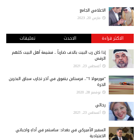
الاعلامي الجامع
مارس 20, 2023
الاكثر قراءة
الاحدث
تعليقات
إذا كان رب البيت بالدف ضارباً .. فشيمة أهل البيت كلهم
الرقص
أغسطس 23, 2021
"فورمولا 1".. فرستابن يتفوق في آخر تجارب سباق البحرين
الحرة
نوفمبر 28, 2020
رجائي
أغسطس 23, 2021
السفير الأميركي في بغداد: ساستمر في أداءِ واجباتي
الاعتيادية