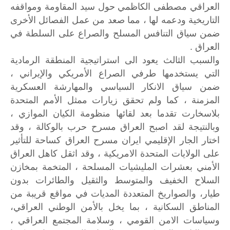
العراقي مصطفى الكاظمي حول سيد المقاومة ومواقفه
التاريخية ودعمه لها ، مما صعد من عمل الفصائل الأخرى
ضمن سياق التنافس المسلح والصراع على السلطة في
العراق .
والسبب الثالث يعود الى استراتيجية المنطقة الرمادية
التي يستخدمها طرفي الصراع الأمريكي والإيراني ،
ضمن سياق الانكار السياسي والمهارشة العسكرية
المزمنة ، كما ولم تحقق زيارات ممثل الأمم المتحدة
بلاسخارت تقدما بعد لقائها منظومة الكيان الموازي ،
وبالنتيجة لقد اصبح العراق مسرح حرب بالوكالة ، وقد
اختار الجار الإقليمي ايران مسرح العراق كساحة للتأثير
على الولايات المتحدة الامريكية ، وقد اثقل كاهل العراق
الأمني بعشرات المليشيات المسلحة ، المتخمة بمخازن
السلاح الخفيف والمتوسط والثقيل والطائرات بدون
طيار، والصواريخ المتعددة المديات في مواقع قريبة من
المناطق السكانية ، بما يخل بالأمن الوطني العراقي،
وسياسات الامن القومي ، وسلامة المجتمع العراقي ،