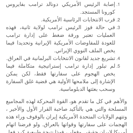
إصابة الرئيس الأمريكي دونالد ترامب بفايروس
كورونا المستجد.
قرب الانتخابات الرئاسية الأمريكية.
في حالة فوز الرئيس ترامب لولاية ثانية، فهذه
العمليات تعتبر ورقة ضغط على إدارة ترامب
للعودة للمفاوضات الأمريكية الإيرانية وتحديدا فيما
يخص الملف النووي الإيراني.
تشريع جديد لقانون الانتخابات البرلمانية في العراق.
لم تبلور إدارة ترامب إستراتيجية متكاملة فيما
يخص الهجوم على سفارتها فقط، لكن يمكن
الإشارة إلى ملامحها الأولية هي قضية غلق السفارة
وسحب بعثتها الدبلوماسية.
والأهم في كل ما تقدم هو، القوة المحركة لهذه المجاميع
المسلحة والتي هي بالتأكيد صاحبة القرار الأول والأخير ،
وتتهم الولايات المتحدة الأمريكية إيران بالوقوف وراء هذه
الهجمات على سفارتها وقواتها بالعراق. ولو فرضنا اتهام
أمريكا لإيران حقيقي وفعلي، فهذا نتيجة طبيعية كرد فعل