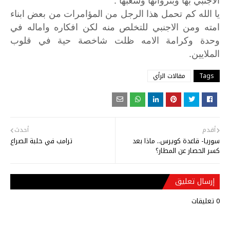
يا
الله
كم
تحمل
هذا
الرجل
من
المؤامرات
من
بعض
ابناء
امته
ومن
الاجنبي
للتخلص
منه
لكن
افكاره
واماله
في
وحدة
وكرامة
الامه
ظلت
شاخصة
حية
في
قلوب
.
الملايين
Tags
مقالات الرأي
أقدم
أحدث
سوريا- قاعدة كويرس.. ماذا بعد
ترامب في حلبة الصراع
كسر الحصار عن المطار؟
إرسال تعليق
0 تعليقات