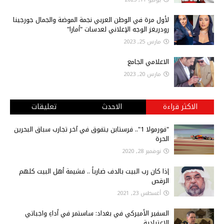
لأول مرة في الوطن العربي نجمة الموضة والجمال جورجينا
رودريغز الوجه الإعلاني لعدسات "أمارا"
مارس 25, 2023
الاعلامي الجامع
مارس 20, 2023
الاكثر قراءة
الاحدث
تعليقات
"فورمولا 1".. فرستابن يتفوق في آخر تجارب سباق البحرين
الحرة
نوفمبر 28, 2020
إذا كان رب البيت بالدف ضارباً .. فشيمة أهل البيت كلهم
الرقص
أغسطس 23, 2021
السفير الأميركي في بغداد: ساستمر في أداءِ واجباتي
الاعتيادية