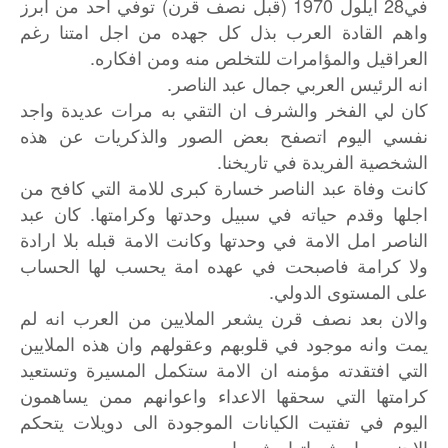
في28 ايلول 1970 (قبل نصف قرن) توفي احد من ابرز
واهم القادة العرب بذل كل جهده من اجل امتنا رغم
العراقيل والمؤامرات للتخلص منه ومن افكاره.
انه الرئيس العربي جمال عبد الناصر.
كان لي الفخر والشرف ان التقي به مرات عديدة واجد
نفسي اليوم اتصفح بعض الصور والذكريات عن هذه
الشخصية الفريدة في تاريخنا.
كانت وفاة عبد الناصر خسارة كبرى للامة التي كافح من
اجلها وقدم حياته في سبيل وحدتها وكرامتها. كان عبد
الناصر امل الامة في وحدتها وكانت الامة قبله بلا ارادة
ولا كرامة فاصبحت في عهده امة يحسب لها الحساب
على المستوى الدولي.
والان بعد نصف قرن يشعر الملايين من العرب انه لم
يمت وانه موجود في قلوبهم وعقولهم وان هذه الملايين
التي افتقدته مؤمنه ان الامة ستكمل المسيرة وتستعيد
كرامتها التي سحقها الاعداء واعوانهم ممن يساهمون
اليوم في تفتيت الكيانات الموجودة الى دويلات يتحكم
الاجنبي بها وبثرواتها وشعبها .