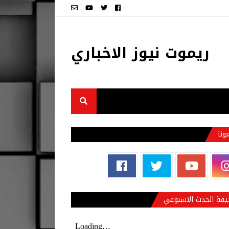
ريموت نيوز الاخباري
عونا
فة الحدث الاسبوعي