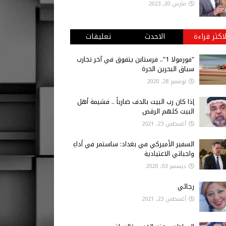
مارس 20, 2023
لاكثر قراءة
الاحدث
تعليقات
"فورمولا 1".. فرستابن يتفوق في آخر تجارب
سباق البحرين الحرة
نوفمبر 28, 2020
إذا كان رب البيت بالدف ضارباً .. فشيمة أهل
البيت كلهم الرقص
أغسطس 23, 2021
السفير الأميركي في بغداد: ساستمر في أداءِ
واجباتي الاعتيادية
ديسمبر 03, 2020
رجائي
أغسطس 23, 2021