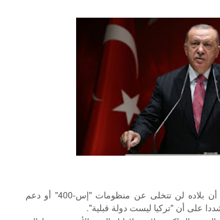
أكد الرئيس التركي، رجب طيب أردوغان، أن بلاده لن تتخلى عن منظومات "إس-400" أو دعم
ددا على أن "تركيا ليست دولة قبلية".