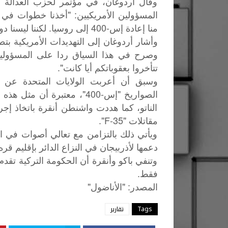
وقال أردوغان، في مؤتمر لحزب العدالة والت
منا إعادة إس-400 إلى روسيا. لكننا ليسنا دولة قبلية".
وأشار أردوغان إلى التهديدات الأمريكية بت
وصرح في هذا السياق ردا على المسؤولين
تتأخروا بعقوباتكم أيا كانت".
وسبق أن أعربت الولايات المتحدة عن رف
الصواريخ "إس-400"، معتبرة 
الناتو، كما هددت واشنطن أنقرة باتخاذ إج
مقاتلات "F-35".
ويأتي ذلك بالتزامن مع تعالي أصوات في ا
دعمها لأذربيجان في النزاع الدائر بإقليم قره
وتنفي باكو وأنقرة أن الحكومة التركية تقد
فقط.
"
: "
المصدر
الأناضول
Tags
تقارير