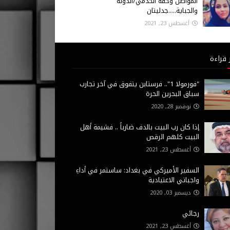
المواطن وحقه الخدمي/الدولة
والجباية.....جدليتان
أغسطس 23, 2021
 قراءة
"فورمولا 1".. فرستابن يتفوق في آخر تجارب
سباق البحرين الحرة
نوفمبر 28, 2020
إذا كان رب البيت بالدف ضارباً .. فشيمة أهل
البيت كلهم الرقص
أغسطس 23, 2021
السفير الأميركي في بغداد: ساستمر في أداءِ
واجباتي الاعتيادية
ديسمبر 03, 2020
رجائي
أغسطس 23, 2021