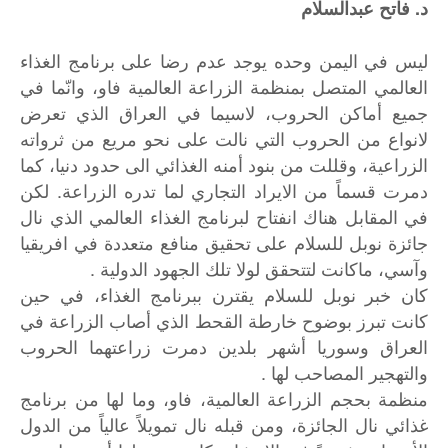
د. فاتح عبدالسلام
ليس في اليمن وحده يوجد عدم رضا على برنامج الغذاء
العالمي المتصل بمنظمة الزراعة العالمية فاو، وانّما في
جميع أماكن الحروب، لاسيما في العراق الذي تعرض
لانواع من الحروب التي نالت على نحو مريع من ثرواته
الزراعية، وقللت من بنود أمنه الغذائي الى حدود دنيا، كما
دمرت قسماً من الايراد التجاري لما تدره الزراعة. لكن
في المقابل هناك انفتاح لبرنامج الغذاء العالمي الذي نال
جائزة نوبل للسلام على تحقيق منافع متعددة في افريقيا
وآسي، ماكانت لتتحقق لولا تلك الجهود الدولية .
كان خبر نوبل للسلام يقترن ببرنامج الغذاء، في حين
كانت تبرز بوضوح خارطة القحط الذي أصاب الزراعة في
العراق وسوريا أشهر بلدين دمرت زراعتهما الحروب
والتهجير المصاحب لها .
منظمة بحجم الزراعة العالمية، فاو، وما لها من برنامج
غذائي نال الجائزة، ومن قبله نال تمويلاً عالياً من الدول