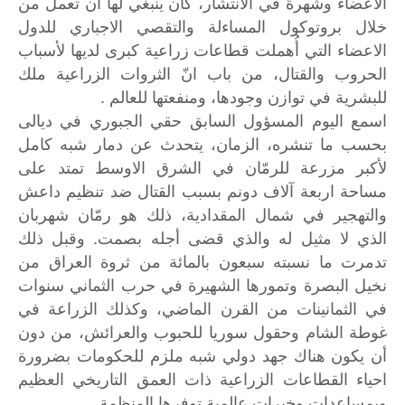
الأعضاء وشهرةً في الانتشار، كان ينبغي لها أن تعمل من
خلال بروتوكول المساءلة والتقصي الاجباري للدول
الاعضاء التي أُهملت قطاعات زراعية كبرى لديها لأسباب
الحروب والقتال، من باب انّ الثروات الزراعية ملك
للبشرية في توازن وجودها، ومنفعتها للعالم .
اسمع اليوم المسؤول السابق حقي الجبوري في ديالى
بحسب ما تنشره، الزمان، يتحدث عن دمار شبه كامل
لأكبر مزرعة للرمّان في الشرق الاوسط تمتد على
مساحة اربعة آلاف دونم بسبب القتال ضد تنظيم داعش
والتهجير في شمال المقدادية، ذلك هو رمّان شهربان
الذي لا مثيل له والذي قضى أجله بصمت. وقبل ذلك
تدمرت ما نسبته سبعون بالمائة من ثروة العراق من
نخيل البصرة وتمورها الشهيرة في حرب الثماني سنوات
في الثمانينات من القرن الماضي، وكذلك الزراعة في
غوطة الشام وحقول سوريا للحبوب والعرائش، من دون
أن يكون هناك جهد دولي شبه ملزم للحكومات بضرورة
احياء القطاعات الزراعية ذات العمق التاريخي العظيم
وبمساعدات وخبرات عالمية توفرها المنظمة.