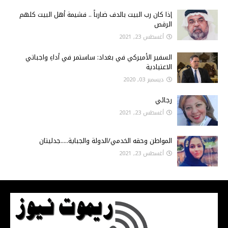
إذا كان رب البيت بالدف ضارباً .. فشيمة أهل البيت كلهم
الرقص
أغسطس 23, 2021
السفير الأميركي في بغداد: ساستمر في أداءِ واجباتي
الاعتيادية
ديسمبر 03, 2020
رجائي
أغسطس 23, 2021
المواطن وحقه الخدمي/الدولة والجباية.....جدليتان
أغسطس 23, 2021