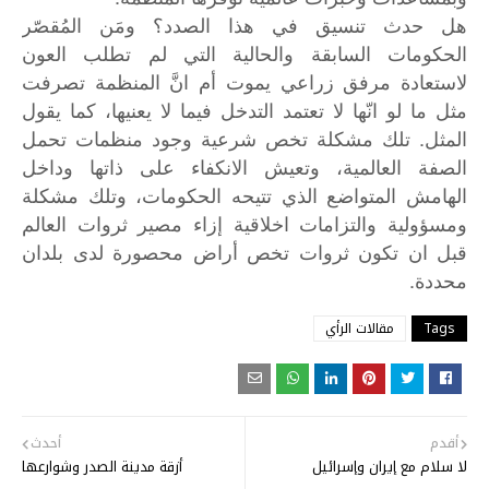
هل
حدث
تنسيق
في
هذا
الصدد؟
ومَن
المُقصّر
الحكومات
السابقة
والحالية
التي
لم
تطلب
العون
لاستعادة
مرفق
زراعي
يموت
أم
انَّ
المنظمة
تصرفت
مثل
ما
لو
انّها
لا
تعتمد
التدخل
فيما
لا
يعنيها،
كما
يقول
.
المثل
تلك
مشكلة
تخص
شرعية
وجود
منظمات
تحمل
الصفة
العالمية،
وتعيش
الانكفاء
على
ذاتها
وداخل
الهامش
المتواضع
الذي
تتيحه
الحكومات،
وتلك
مشكلة
ومسؤولية
والتزامات
اخلاقية
إزاء
مصير
ثروات
العالم
قبل
ان
تكون
ثروات
تخص
أراض
محصورة
لدى
بلدان
.
محددة
Tags
مقالات الرأي
أقدم
أحدث
لا سلام مع إيران وإسرائيل
أزقة مدينة الصدر وشوارعها