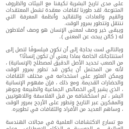
على مدى تاريخ البشرية تكيفنا مع البيئات والظروف
المتنوعة. لقد طورنا ثقافات معقدة تشمل المعتقدات
والقيم والعادات والتقاليد وأنظمة المعرفة التي
تنتقل وتتطور بمرور الوقت.
ويبقى خير وصف لمعنى الإنسان هو وصف أفلاطون
له ( كائن يبحث عن المعنى )..
وبالتالي لست بحاجة إلى أن تكون فيلسوفًا لتصل إلى
استنتاجاتك الخاصة بماذا يعني أن تكون إنسانًا؟
من الصعب تحديد الأصل الدقيق لمصطلح (الإنسانية) ،
لأنه من المحتمل أن يكون قد تطور بمرور الوقت
ويمكن العثور على استخدامه في مختلف الثقافات
والحضارات القديمة. ومع ذلك ، فإن مفهوم الإنسانية
، الذي يشير إلى الخصائص الجماعية والطبيعة وجوهر
البشر ، تم استكشافه من قبل الفلاسفة واللاهوتيين
والمفكرين عبر التاريخ وتطور على الأرجح بمرور الوقت
، وساهم العديد من الأفراد والثقافات في تطويره.
مع تسارع الاكتشافات العلمية في مجالات الهندسة
الوراثية و الحوسبة و الذكاء الاصطناعي وعلم