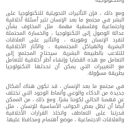
ومع ذلك ، فإن التأثيرات التحويلية للتكنولوجيا على
البشر في مجتمع ما بعد الإنسان تثير أسئلة أخلاقية
واجتماعية وفلسفية مهمة. مثل المخاوف بشأن
عدالة الوصول إلى التكنولوجيا ، والخسارة المحتملة
لتفرد الإنسان وهويته ، والتأثير على العلاقات
البشرية والهياكل المجتمعية ، والآثار الأخلاقية
للتلاعب بالطبيعة البشرية. سيحتاج المجتمع إلى
التعامل مع هذه القضايا وإنشاء أطر أخلاقية للتعامل
مع التغييرات التي يمكن أن تحدثها التكنولوجيا
بطريقة مسؤولة.
في مجتمع ما بعد الإنسان ، قد تكون هناك أشكال
جديدة من الذكاء والوعي وأنماط الوجود التي تختلف
عن فهمنا الحالي لكوننا بشرًا. ومع ذلك ، من الممكن
أيضًا أن تظل بعض الجوانب الأساسية للإنسان ، مثل
قدرتنا على التعاطف واتخاذ القرارات الأخلاقية
والعلاقات الاجتماعية ، موضع أهتمام ومحافظ عليها.