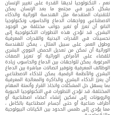
نعم ، التكنولوجيا لديها القدرة على تغيير الإنسان
بشكل كبير في مجتمع ما بعد الإنسان. يمكن
للتقنيات المتقدمة مثل الهندسة الوراثية والذكاء
الاصطناعي وواجهات الدماغ والحاسوب وتكنولوجيا
النانو أن تعزز أو تغير جوانب مختلفة من الوجود
البشري. قد تؤدي هذه التطورات التكنولوجية إلى
تحسينات في القدرات البدنية والقدرات المعرفية
وطول العمر. على سبيل المثال ، يمكن للهندسة
الوراثية أن تمكن من تعديل الحمض النووي البشري
للقضاء على الأمراض الوراثية أو تعزيز الصفات
المرغوبة. يمكن للواجهات بين الدماغ والحاسوب زيادة
الوظائف المعرفية وتوفير اتصالات مباشرة بين الدماغ
البشري والأنظمة الرقمية. يمكن للذكاء الاصطناعي
أن يعزز الذكاء البشري والذاكرة والمعالجة المعرفية
بما يسهل حل المشكلات واتخاذ القرار وأتمتة المهام
المختلفة. قد تؤدي التطورات في التكنولوجيا الحيوية
والروبوتات إلى تمكين إنشاء أعضاء اصطناعية أو
أطراف صناعية أو حتى أجسام اصطناعية بالكامل ،
مما يؤدي إلى طمس الحدود بين الكيانات البيولوجية
والتكنولوجية.