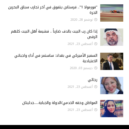
"فورمولا 1".. فرستابن يتفوق في آخر تجارب سباق البحرين
الحرة
نوفمبر 28, 2020
إذا كان رب البيت بالدف ضارباً .. فشيمة أهل البيت كلهم
الرقص
أغسطس 23, 2021
السفير الأميركي في بغداد: ساستمر في أداءِ واجباتي
الاعتيادية
ديسمبر 03, 2020
رجائي
أغسطس 23, 2021
المواطن وحقه الخدمي/الدولة والجباية.....جدليتان
أغسطس 23, 2021