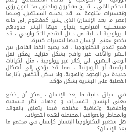
التحكم الآلي ، اقترح مفكرون وباحثون مختلفون رؤى
وتفسيرات متنوعة لما قد يحمله المستقبل. ومنها
(عصر ما بعد الإنسان) الذي يشير كمفهوم إلى حالة
مستقبلية افتراضية يتجاوز فيها البشر حدودهم
البيولوجية الحالية من خلال التقدم التكنولوجي ، قد
يخضع معنى الإنسان فيها لتغييرات كبيرة.
فمع تقدم التكنولوجيا ، قد يصبح الخط الفاصل بين
البشر والآلات غير واضح بشكل متزايد. يمكن نقل
الوعي البشري إلى ركائز غير بيولوجية ، مثل الكيانات
الرقمية أو الروبوتية ، مما قد يؤدي إلى أشكال
جديدة من الوجود والهوية. ولا يمكن التكهن بأثارها
الفعلية على البشرية بشكل مؤكد.
في سياق حقبة ما بعد الإنسان ، يمكن أن يخضع
معنى الإنسان لتفسيرات و وجهات نظر فلسفية
وأخلاقية وثقافية مختلفة فيما يتعلق بالفوائد
والمخاطر والعواقب المحتملة لهذه التحولات.
هل ستغير التكنولوجيا الإنسان كإنسان في مجتمع ما
بعد الإنسان؟