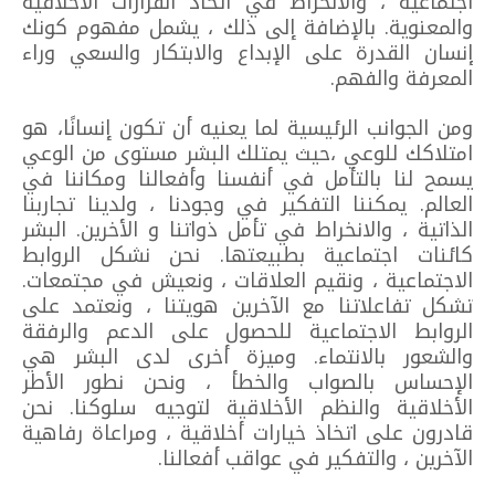
اجتماعية ، والانخراط في اتخاذ القرارات الأخلاقية
والمعنوية. بالإضافة إلى ذلك ، يشمل مفهوم كونك
إنسان القدرة على الإبداع والابتكار والسعي وراء
المعرفة والفهم.
ومن الجوانب الرئيسية لما يعنيه أن تكون إنسانًا، هو
امتلاكك للوعي ،حيث يمتلك البشر مستوى من الوعي
يسمح لنا بالتأمل في أنفسنا وأفعالنا ومكاننا في
العالم. يمكننا التفكير في وجودنا ، ولدينا تجاربنا
الذاتية ، والانخراط في تأمل ذواتنا و الأخرين. البشر
كائنات اجتماعية بطبيعتها. نحن نشكل الروابط
الاجتماعية ، ونقيم العلاقات ، ونعيش في مجتمعات.
تشكل تفاعلاتنا مع الآخرين هويتنا ، ونعتمد على
الروابط الاجتماعية للحصول على الدعم والرفقة
والشعور بالانتماء. وميزة أخرى لدى البشر هي
الإحساس بالصواب والخطأ ، ونحن نطور الأطر
الأخلاقية والنظم الأخلاقية لتوجيه سلوكنا. نحن
قادرون على اتخاذ خيارات أخلاقية ، ومراعاة رفاهية
الآخرين ، والتفكير في عواقب أفعالنا.