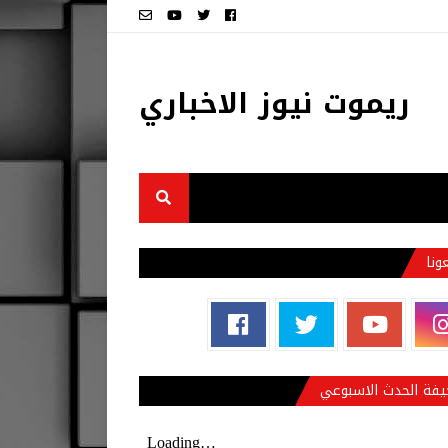
ريموت نيوز الاخباري
عونا
فة الحدث الاسبوعي