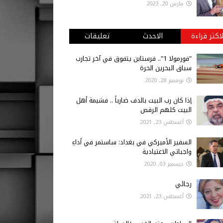
مارس 20, 2023
لاكثر قراءة
الاحدث
تعليقات
"فورمولا 1".. فرستابن يتفوق في آخر تجارب
سباق البحرين الحرة
نوفمبر 28, 2020
إذا كان رب البيت بالدف ضارباً .. فشيمة أهل
البيت كلهم الرقص
أغسطس 23, 2021
السفير الأميركي في بغداد: ساستمر في أداءِ
واجباتي الاعتيادية
ديسمبر 03, 2020
رجائي
أغسطس 23, 2021