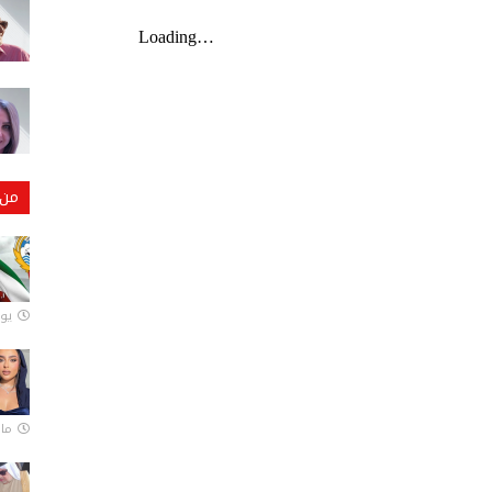
من 
يونيو
مارس 