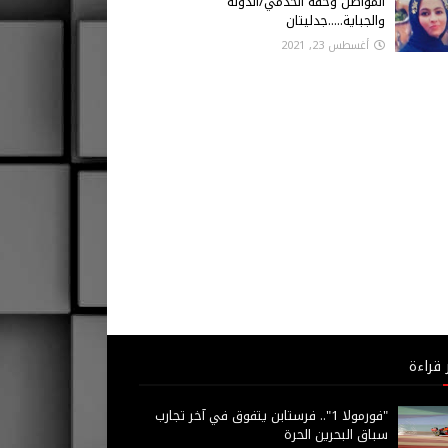
المواطن وحقه الخدمي/الدولة
والجباية.....جدليتان
أغسطس 23, 2021
 قراءة
"فورمولا 1".. فرستابن يتفوق في آخر تجارب
سباق البحرين الحرة