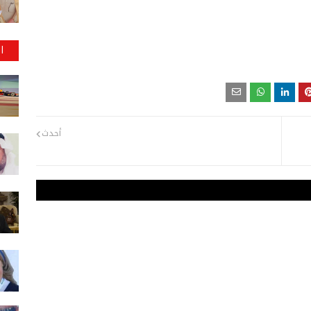
ا
أحدث