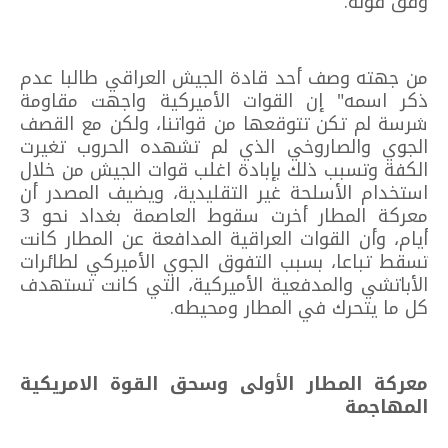
وفق قوله.
من جهته وصف أحد قادة الجيش العراقي طالبا عدم
ذكر اسمه" إن القوات الأميركية واجهت مقاومة
شرسة لم تكن تتوقعها من قواتنا، ولكن مع القصف
الجوي والصاروخي الذي لم تشهده الحروب تغيرت
الكفة وتسبب ذلك بإبادة اغلب قوات الجيش من خلال
استخدام الأسلحة غير التقليدية، ويضيف المصدر أن
معركة المطار أخرت سقوط العاصمة بغداد نحو 3
أيام، وأن القوات العراقية المدافعة عن المطار كانت
تسقط تباعا، بسبب التفوق الجوي الأميركي لطائرات
الأباتشي والمدفعية الأميركية، التي كانت تستهدف
كل ما يتحرك في المطار ومحيطه.
معركة المطار الأولى وسحق القوة الامريكية
المهاجمة