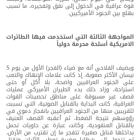
قوة عراقية في الدخول إلى نفق وتفجيره، ما تسبب
بهلع بين الجنود الأميركيين.
المواجهة الثالثة التي استخدمت فيها الطائرات
الامريكية أسلحة محرمة دولياً
ويضيف الفلاحي أنه مع ضياء (الفجر) الأول من يوم 5
نيسان الأكثر صعوبة، إذ كانت علامات الإنهاك والتعب
على الجنود العراقيين واضحة، بلا أكل أو حتى
استراحة، وزاد ذلك بدء الطيران الأميركي عمليات
قصف غير مسبوقة على مناطق تحصينات القوات
العراقية، كانت البداية بالقنابل الصوتية، التي تسببت
للقريبين منها من الجنود العراقيين بانفجار دموي في
رؤوسهم نتيجة الضغط، ثم أعقبه القصف العنيف
بالقنابل العنقودية، وكانت عبارة عن حاويات تحمل
بداخلها قنابل صغيرة تتفجر ما إن تقترب من الأرض،
ثم تتحول إلى شظايا صغيرة تعطب الآليات وتقتل