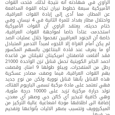
الراوي في شهادته أنه نتيجة لذلك، فتحت القوات
الأميركية سبعة خطوط نيران تجاه القوة المدافعة
عن المطار، مما أدى إلى إبادة القوات العراقية،
واحتلال مطار بغداد للمرة الثانية في 4 نيسان، وفي
ختام حديثه، يعتقد الراوي أن القوات الأميركية
استخدمت عتاداً خاصا لمواجهة القوات العراقية،
خاصة أن الجنود العراقيين تفحموا خلال عمليات الصد
لم يكن أمام الغزاة إلا اللجوء لمبدأ التدمير المتبادل
أو ما يعرف عند قادة البنتاغون بالسهم المكسور
فقد أقلعت قاصفتان امريكيتان ثقيلتان من قاعدة
احمد الجابر الكويتية تحمل قنابل تزن الواحدة 21000
رطل من المتفجرات، ويبلغ طولها 9 امتار، وقصفت
بهم القوات العراقية، فيما وصفت مصادر عسكرية
هذه القنابل بأنها قنابل نووية ولكن من نوع جديد
فهي تعتمد على مادة مركبة تسمى الباريوم الفتاك،
تولد حرارة مركزية تزيد على 10000 درجة مئوية،
وهي كافية لتبخير أي كائن حي وصهر أي معدن،
إضافة الى اطلاقها موجة اشعاعية عالية التركيز من
الميكروويف وتتسبب بصهر الاليات بأنواعها وتفحيم
من فيها.