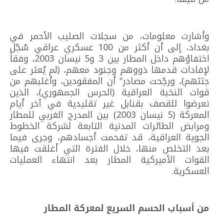
وأشارت معلومات، من سجلات الصليب الأحمر في
بغداد، إلى أن أكثر من 100 عسكري عراقي سُجّل
اختفاؤهم داخل المطار بين 3 و5 نيسان 2003، وفقاً
لإفادات قدمها ذووهم وجنود معهم، (لم يُعثر على
جثثهم)، ورجّحت مصادر" أن المفقودين، وأغلبهم من
قوات النخبة العراقية (الحرس الجمهوري)، الذين
تعرضوا للقصف بقنابل غير تقليدية في آخر أيام
المعركة (5 نيسان 2003) بين المدرج الغربي للمطار
ومرابض الطائرات المدنية التابعة لشركة الخطوط
الجوية العراقية، قد تفحمت أجسادهم، وجرى فيما
بعد التخلص منها، خلال الفترة التي أغلقت فيها
القوات الأميركية المطار بعد انتهاء العمليات
العسكرية.
من أسباب الحسم السريع لمعركة المطار