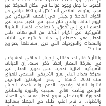
الجنود، ما جعل وجود قواتنا في مكان المعركة غير
مجدٍ، ويتوقع الفلاحي أنه "قتل نحو 600 عراقي من
القوات الخاصة والجيش في القصف الأميركي في
اليوم الثالث، والذي كان سبباً في تغيير عجزه في
الحسم البري إلى تفوق، إذ تصاعدت الخسائر البشرية
الأميركية في الأيام الثلاثة من المواجهات داخل
المطار وفي محيطه إلى جانب خسائره في الآليات
والمعدات والمروحيات التي جرى إسقاطها بصواريخ
ستريلا".
وللتأريخ قال احد مقاتلي الجيش العراقي المشاركين
في معركة المطار رافضاً ذكر اسمه، إن الدبابات
الآمريكيه الغازية تدمرت على طريق المطار في
معركة بغداد اثناء الغزو الأمريكي الهمجي للعراق
سنة 2003، كاشفاً أن بعض المواطنين العراقيين
قاتلوا الغزاة وقدموا الدعم والمساعدة للجيش
العراقي وخاصة اهالي السيدية والدورة والمناطق
المجاورة القريبة على سريع المطار ومنها حي الجهاد
والأطباء، إذ قام اغلب اطباء حي الجهاد بمعالجة