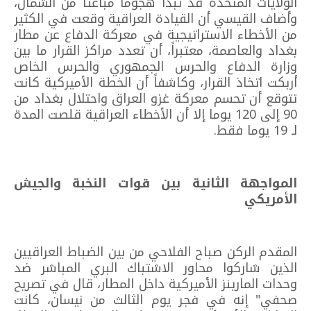
الولايات المتحدة قد تبدأ هجوما مباغتاً من الشمال،
وأضاف القيسي أن القيادة العراقية وقعت في الكثير
من الأخطاء الاستراتيجية في معركة الدفاع عن مطار
بغداد والعاصمة، معتبراً، أن تعدد مراكز القرار ما بين
وزارة الدفاع والحرس الجمهوري والحرس الخاص
أربكت اتخاذ القرار، وكاشفاً أن الخطة الأميركية كانت
تتوقع أن تحسم معركة غزو العراق واحتلال بغداد من
90 إلى 120 يوما إلا أن الأخطاء العراقية قلصت المدة
لـ 19 يوما فقط.
المواجهة الثانية بين قوات النخبة والجيش
الأمريكي
المقدم الركن صباح الفلاحي من بين الضباط العراقيين
الذين شاركوا محاور الاشتباك البري المباشر ضد
وحدات المارينز الأميركية داخل المطار، قال في تصريح
صحفي" إنه في فجر يوم الثالث من نيسان، كانت