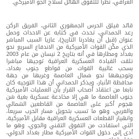
العراقي، نظرا للتفوق الهائل لسلاح الجو الأميركي.
قائد فيلق الحرس الجمهوري الثاني، الفريق الركن
رعد الحمداني، تحدث في كتابه عن الاحداث وحمل
عنوان (قبل أن يغادرنا التاريخ)، عازيا السبب المباشر
الذي مكّن القوات الأميركية من الاندفاع السريع نحو
بغداد ومطارها في أنه بتاريخ 2 نيسان من عام 2003
تلقت القيادة العسكرية العراقية توجيها مباشرا
بسحب غالبية القوات من قواطع جنوب بغداد،
وتوجيهها نحو شمال العاصمة وغربها من جهة
محافظة الأنبار، ويذكر الحمداني أن هذا التوجيه كان
نابعا من اعتقاد أصحاب القرار بأن العمليات الأميركية
جنوب العاصمة ما هي إلا مخادعة عسكرية بغية شن
هجوم أكبر على العاصمة من القاطعين الشمالي
والغربي، وهو ما تسبب بتحويل مسار الحرب سريعا،
وانهيار القطعات العسكرية العراقية مقابل الأميركية،
التي استفادت من التفوق التقني والجوي، وهو ما
أدى إلى دخول القوات الأميركية مطار بغداد الدولي،