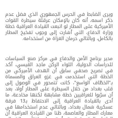
ويرى الضابط في الحرس الجمهوري الذي فضل عدم
ذكر اسمه، أنه كان بالإمكان عرقلة سيطرة القوات
الأميركية على المطار لو اتبعت القيادة العراقية خطة
وزارة الدفاع، التي أشارت إلى وجوب تفخيخ المطار
بالكامل، وبالتالي حرمان الغزاة من استخدامه.
مدير برنامج الأمن والدفاع في مركز صنع السياسات
للدراسات الدولية، اللواء الركن ماجد القيسي، أكد
في تصريح صحفي سابق أن الهدف الأميركي من
الخطة التي استخدمت في غزو العراق والمسماة
بـ"الخطّاف الواسع"، كانت تتمحور في الوصول إلى
قلب بغداد من خلال السيطرة على المطار أولا، بعد
أن سرّبوا للعراقيين خطة مشابهة لكنها مخادعة، ما
أدى بالقيادة العراقية إلى الاحتفاظ بـ13 فرقة
عسكرية شمال بغداد، وبالتالي عدم استخدامها في
معارك المطار والعاصمة، ظنا من القيادة العراقية أن