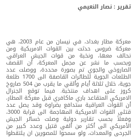
تقرير : نصار النعيمي
معركة مطار بغداد، في نيسان من عام 2003، هي
معركة ضروس حدثت بين القوات الامريكية ومن
تحالف معها، ونخبة من قوات الجيش العراقي.
وبحسب ما نشر عن مجمل المعركة، أن القصف
الصاروخي والجوي تم بصورة محددة، ووصلت عدد
الطلعات الجوية للطائرات القاصفة الى 1700 طلعة
جوية، خلال ثلاثة أيام وألقي ما يقرب من 504 صاروخ
كروز على اهداف منتخبة. فيما توقع الجنرال
الامريكي المتقاعد باري ماكافري قبل معركة المطار،
أن القوات العراقية ستدافع بضراوة وقد يصل عدد
قتلى القوات الامريكية المهاجمة الى قرابة 3000،
وفعلاً بحسب تقارير دولية وصلت خسائر الجيش
الأمريكي الى أكثر من ألفي قتيل وعدد كبير من
الجرحى والمعدات، ولو سمحوا للمصورين ان يلتقطوا