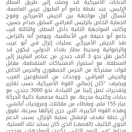
الدبابات الأميركية قد وصلت إلى طريق المطار
الرئيس، عند نقطة جامع أم الطبول غربي العاصمة،
لتُسجّل أول مواجهة بين الجيش الأميركي وفوج
الحماية الخاص بالرئيس العراقي السابق صدام حسين،
وكانت المواجهة الثانية داخل المطار، والثالثة قرب
جامع أبو حنيفة في الأعظمية، ويوضح أنه بالتزامن،
نفذ الجيش الأميركي عمليات إنزال في أبو غريب
والرضوانية ومحيط مطار بغداد الدولي، ليكون قد
أكمل نقل نحو 3 آلاف جندي من عناصر المارينز إلى
المنطقة، مع استمرار الاشتباكات المتقطعة، مقابل
قوات مشتركة من الحرس الجمهوري والحرس الخاص
والجيش العراقي، ووحدات من المتطوعين العرب،
ويضيف: "كان إجمالي القوة الأميركية، حسب تقارير
وتقديرات تصل إلينا من القيادة، نحو 3000 جندي، مع
دبابات وكتيبة مدرعة، مع كتيبة مدفعية ذاتية الحركة
عيار 155 ملم، وبغطاء من مقاتلات ومروحيات أباتشي،
وهذه القوة الكبيرة، التي جرى إنزالها بسرعة، تفوق
أي خطة تهدف لإفشال عملية الإنزال، بسبب الدعم
الجوي الكثيف (القصف) الذي كان يساند تلك العملية.
ويتابع "في اليوم الثاني، تكررت المواجهات، ونجحت