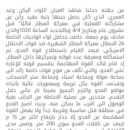
من جهته حدثنا شاهد العيان اللواء الركن وعد
العمري، الذي كان يحمل حينها رتبة عقيد ركن عن
مشاركته الفعلية في معركة المطار قائلاً" قبل
عشرون عام وبتاريخ 4/4 وبالتحديد الساعة 1020والذي
صادف يوم جمعة، خاضت جحافل لواء الواجبات الخاصة
26 الابطال معركة المطار الشهيرة ضد قوات الاحتلال
الامريكي، فبعد القيام باستطلاع قوة العدو، تم
استمكانه ومعرفة عدد قواته وتمركزها داخل المطار،
إذ قام قائد القوة المهاجمة بتقسيم قوته للإغارة
على العدو، والتي تألف من فوج قوات خاصة زائد الى
جماعة صولة وجماعة اسناد وجماعة ستر الانسحاب،
وتقدمت القوة بكل عزيمة وبمعنويات عالية باتجاه
مواقع العدو والتزم الجميع بضبط نار عالي خلال
التقدم، متخذين من عملية الاحاطة من الجانب بغية
الوصول الى اقرب ما يمكن منه، بحيث اصبح العدو
في منطقة قتل مناسبة وقريبة جداً ولا يفصل القوة
المهاجمة عن العدو إلا جدار بارتفاع اكثر من (3 م
)يبعد عن ناقلات العدو سوى 200 متر، وضمن مدى