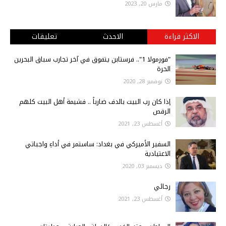
مارس 20, 2023
الاكثر قراءة
الاحدث
تعليقات
"فورمولا 1".. فرستابن يتفوق في آخر تجارب سباق البحرين
الحرة
نوفمبر 28, 2020
إذا كان رب البيت بالدف ضارباً .. فشيمة أهل البيت كلهم
الرقص
أغسطس 23, 2021
السفير الأميركي في بغداد: ساستمر في أداءِ واجباتي
الاعتيادية
ديسمبر 03, 2020
رجائي
أغسطس 23, 2021