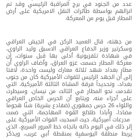
عدد من الجنود في برج المراقبة الرئيسي وقد تم
انزالهم بواسطة طائرات النقل الامريكية على أرض
المطار قبل يوم من المعركة.
من جهته، قال العميد الركن في الجيش العراقي
وسكرتير وزير الدفاع العراقي الاسبق وليد الراوي،
في شهادة تلفزيونية أدلى بها قبل سنوات، إن
معركة المطار حسمت غزو العراق، وأضاف الراوي أن
مطار بغداد شهد ثلاثة معارك وليست واحدة، لافتا
إلى أن الجهد الرئيس للقوات الأميركية كان من جنوب
بغداد، وتحديداً فرقة المشاة الثالثة الأميركية، التي
تقدمت نحو المطار في الثالث من نيسان، وسيطرت
على أجزاء منه، ويتابع أن الحرس الخاص العراقي
واللواء 26 حرس جمهوري (ضفادع بشرية) شنّا هجوما
مضادا، وأبادا طلائع القوة المهاجمة، التي ضمت
مدرعات أميركية، حيث انسحبت القوات الأميركية على
إثر ذلك في اليوم ذاته باتجاه خط المرور السريع، الذي
يربط منطقة اليوسفية بمنقطة أبي غريب، ويذكر