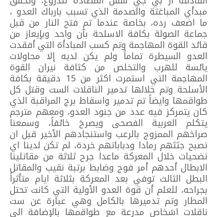
القاذفة ار بي جي سفن المضادة للدروع، وتحقق
مبدأي المباغتة والصدمة الذي تسبب بارباك العدو ،
ما اضعف رده، بخاصة عندما تم فتح النار من قبل
جماعة الصولة بكافة الاسلحة بآن واحد وبإيعاز من
قائد القوة المهاجمة وتم كسب المبادأة التي أفقدت
العدو السيطرة تماماً ولم يكن لديه إلا محاولات
يائسة للهرب والتخلص من كثافة نيران القوة
المهاجمة التي استمرت اكثر من 15 دقيقة بكافة
الأسلحة وتم خلالها تدمير الناقلات الست وقتل كل
طواقمها وايضاً تم تدمير واسقاط برج المراقبة الذي
كان يتمركز فيه عدد من جنود العدو، ومعهم مترجم
يتكلم العربية الفصحى ويصرخ خائفاً، وسمعنا
صراخهم الممزوج بالرعب واستنجادهم الأخير قبل ان
تصبح جثثهم رمادا ودباباتهم خردة، لم تكن لدينا اي
تضحيات خلال المعركة ماعدا جرح ثلاثة من مقاتلينا
الابطال أحدهم أمر فوج وضابط برتبة نقيب والمقاتل
البطل الثالث توفي بعد المعركة بثلاثة ايام متأثراً
بجراحه، للعلم أن قوة العدو الأولية التي كانت تحتل
المطار وتم تدميرها بالكامل وهي عبارة عن ست
ناقلات اشخاص مدرعة مع طواقمها بالإضافة الى