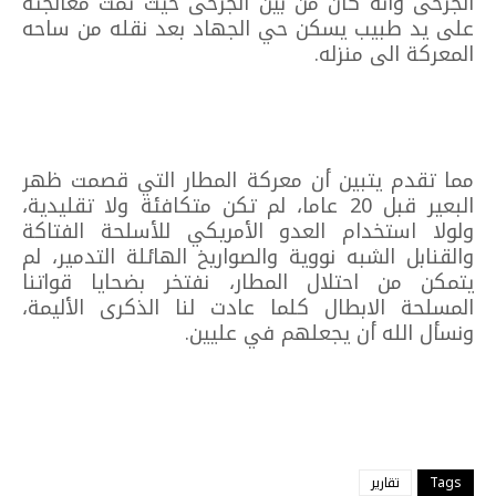
الجرحى وانه كان من بين الجرحى حيث تمت معالجته
على يد طبيب يسكن حي الجهاد بعد نقله من ساحه
المعركة الى منزله.
مما تقدم يتبين أن معركة المطار التي قصمت ظهر
البعير قبل 20 عاما، لم تكن متكافئة ولا تقليدية،
ولولا استخدام العدو الأمريكي للأسلحة الفتاكة
والقنابل الشبه نووية والصواريخ الهائلة التدمير، لم
يتمكن من احتلال المطار، نفتخر بضحايا قواتنا
المسلحة الابطال كلما عادت لنا الذكرى الأليمة،
ونسأل الله أن يجعلهم في عليين.
Tags
تقارير