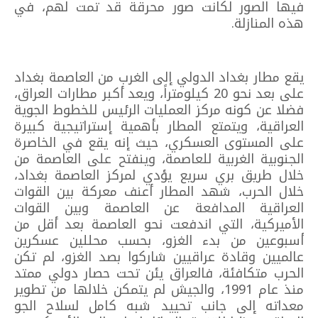
فيها الصور لكانت صور محرقة قد تمت لهم، في
هذه المنازلة.
يقع مطار بغداد الدولي إلى الغرب من العاصمة بغداد
على بعد نحو 20 كيلومتراً، ويعد أكبر مطارات العراق،
فضلا عن كونه مركز العمليات الرئيس للخطوط الجوية
العراقية، ويتمتع المطار بأهمية إستراتيجية كبيرة
على المستوى العسكري، حيث إنه يقع في الخاصرة
الجنوبية الغربية للعاصمة، وينفتح على العاصمة من
خلال طريق بري سريع يؤدي لمركز العاصمة بغداد،
خلال الحرب، شهد المطار أعنف معركة بين القوات
العراقية المدافعة عن العاصمة وبين القوات
الأميركية، التي اندفعت نحو العاصمة بعد أقل من
أسبوعين من بدء الغزو، بحسب محللين عسكرين
عالميين وقادة عراقيين شاركوا بصد الغزو، لم تكن
الحرب متكافئة، فالعراق يئن تحت حصار دولي ممتد
منذ عام 1991، والجيش لم يتمكن خلالها من تطوير
معداته إلى جانب تحييد شبه كامل لسلاح الجو