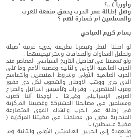
وأوربا ) ..؟
وهل إطالة عمر الحرب يحقق منفعة للعرب
والمسلمين أم خسارة لهم ؟
بسام كريم المياحي
لو اطلنا النظر وتبصرنا بطريقة بدوية عربية أصيلة
وتحليل العداوات والصداقات وستراتيجيتيهما ..
ولو تعمقنا في تفاصيل التاريخ السياسي المعاصر منذ
الحرب العالمية الأولى والثانية وعصبة الأمم وما تلى
الحرب العالمية الأولى وشروط المنتصرين والتقاسم
الذي جرى ووهب الاوطان والشعوب لكل ذي حضور
وقرب المنتصرين .. وقرارات وتأسيس اسرائيل والصراع
العربي الإسرائيلي وغيرها .. لوجدنا أننا كعرب
ومسلمين في مصالحنا المشتركة وقضيتنا المركزية
في إطالة عمر الحرب وانهاك القوى المتصارعة
المتحاربة يكون من مصلحتنا في قضيتنا المركزية (
قضية فلسطين) ..!
وللعودة إلى الحربين العالميتين الأولى والثانية وما