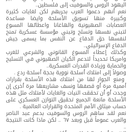
اليهود الروس والسوفيت إلى فلسطين..
نعم أنهم دعموا العرب بحربهم لكن لغايات كثيرة
وكبيرة منها تسويق الأسلحة وايضا مساعدة
العصابات الصهيونية والهاغانا واعطائها المسوغ
لتبني نفسها وتسلح وتبني مؤسسة عسكرية تمنح
لنفسها حق الدفاع عن النفس بما يسمى جيش
الدفاع الإسرائيلي..
وكذلك إعطاء المسوغ القانوني والشرعي للغرب
وامريكا تحديداً لتدعم الكيان الصهيوني في التسليح
والحماية وزيادة القدرات العسكرية..
وصولاً إلى امتلاك أسلحة نووية بحجة أسلحة ردع .
ومنع الجوار لها من امتلاك هذه الأسلحة بقرارات
أممية مرة أو قصفها ونسف مشاريعها مرة أخرى إن
وجدت أو أن تحققت النيات والغايات لأمتلاك مثل هذه
الأسلحة مانعة الجميع تحقيق التوازن العسكري على
حساب ميثاق الأمم المتحدة والقرارات العالمية .
نعم لقد ساهم الروس والسوفيت بدعم عبد الناصر
والعرب عموماً قبل وبعد ٦٧ .. لكن ماذا كانت النتيجة
..