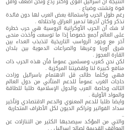
النتيجة أن اسرائيل اقوى وأكثر ردع ونحن أضعف وأقل
قوة وتشتت وضياع .
رغم طول الحرب واستمالة بعض العرب لها دون فائدة
تذكر وكان آخرها تدمير العراق واحتلاله .
لا شك أن الحرب الأوكرانية الروسية هي حرب خطرة
على العالم أجمع خصوصاً إذا ما توسعت وأخذت منحى
آخر مع وجود الرواسب التاريخية لتذبذب العداء بين
شرق أوربا وغربها والصراعات الدموية بين بلدان
القارة العجوز .
لكن نحن كعرب ومسلمين عموماً فأن هذه الحرب ذات
منافع كبيرة لنا ولقضيتنا المركزية .
فهي وكلما طالت قل الاهتمام باسرائيل وزادت
حاجات الغرب عموماً للدعم المتأتي من دول العالم
الثالث وخاصة العرب والدول الإسلامية طلبا للطاقة
والمواد الأولية .
وايضا طلبا للدعم المعنوي والدعم الاقتصادي وتأخير
سداد الفواتير وتراكم الديون لكل الأطراف المتحاربة
..
والتي من المؤكد سيصحبها الكثير من التنازلات عن
المواقف القديمة لصالح إسرائيل . .