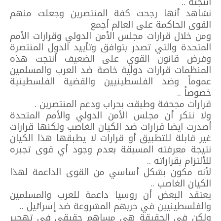
أنتجته ..
نشاهد أنها رجحت كفة المنتصرين وجعلت منهم
القوى الحاكمة على العالم أجمع
ومن خلال قرارات مجلس الأمن الدولي وقرارات الأمم
المتحدة والتي تصدر بتوافق وتأييد الدول المنتصرة
وفرض قانون القوي على الضعيف أنتجت هذه
المنظمات قرارات دولية خاصة ضد العرب والمسلمين
عموماً وضد الفلسطينيين والقضية الفلسطينية
خصوصاً ..
قرارات مجحفة وطبقت بحراب ودعم المنتصرين .
ولا ننكر أن مجلس الأمن الدولي والأمم المتحدة
أصدرت ايضا قرارات ضد الكيان الغاصب ولكنها قرارات
غير قابلة للتطبيق أو قرارات لا يطبقها هذا الكيان
نتيجة معرفته المسبقة بعدم وجود أي قوى تجبره
للألتزام بقراراته ..
لأنه مكون بشكل أساسي من القوى الداعمة لهذا
الكيان الغاصب ..
يعتقد البعض أن روسيا داعمة للعرب والمسلمين
والفلسطينيين في حربهم المشروعة ضد إسرائيل ..
ولكن في الحقيقة هي مساهم حقيقي في تهجير