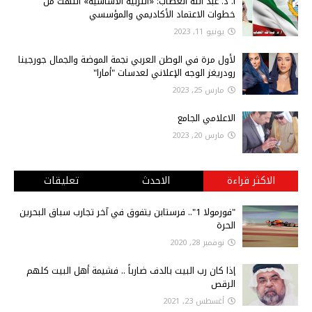
أ‌. د. عبد الله الغصاب: «التربية الأساسية» انتهت من
خطوات الاعتماد الأكاديمي والمؤسسي
يونيو 11, 2023
لأول مرة في الوطن العربي نجمة الموضة والجمال جورجينا
رودريغز الوجه الإعلاني لعدسات "أمارا"
مارس 25, 2023
الاعلامي الجامع
مارس 20, 2023
الاكثر قراءة
الاحدث
تعليقات
"فورمولا 1".. فرستابن يتفوق في آخر تجارب سباق البحرين
الحرة
نوفمبر 28, 2020
إذا كان رب البيت بالدف ضارباً .. فشيمة أهل البيت كلهم
الرقص
أغسطس 23, 2021