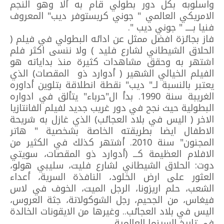
واسلوبه بكل دور بطولي قام به ألا وهو النجم
الامريكي العالمي " جوني كريستوفر ديب" المعروف
فنيا بـــــ " جوني ديب ".
فاز بجائزة افضل ممثل عن ادائه البطولي في فيلم (
الحلاق الشيطاني لشارع فليد ) ولا ننسى اكثر فلم
اشتهر به وحقق مشاهدات كثيرة منذ بداياته هو
الفيلم الخيالي الشهير ( أدوارد ذو المقصات) الذي
يعتبر بالنسبة لــ" ديب" نقطة انطلاقة بتلوين أداوره
الغريبة سنة 1990. بدأ ال"حرباء" يتألق في ادواره
البطولية حيث نجح في دور غريب جديد لفيلم الفانتازيا
الاخر ( اليس في بلاد العجائب) الذي غازل به شريحة
الاطفال ايضا بطريقته الخاصة بشخصية " هاتر
المجنون" سنة 2010. أشتهر كذلك في الكثير من
الافلام العظيمة كـــ (أدوارد ذو المقصات، سويتي
دوت: الحلاق الشيطاني لشارع فليت، سليبي هولو،
العثور على ارض الخلود، النافذة السرية، أعداء
الشعب، حلم اريزونا، الرجل الميت، الخوف في لاس
فيغاس، من الجحيم، رجل الشوكولاتة، جثة العروس،
اليس في بلاد العجائب.. وغيرها من الايقونات الخالدة
في تاريخ السينما العالمية.