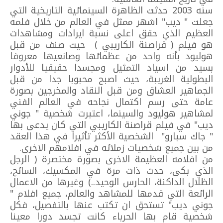
سنه 2003 حدثت الظاهرة السينمائية التاريخية التي
جعلت " ديب" اشهر ممثل في العالم من خلال فلمه
العظيم الذي حقق اعلى نسبة ايرادات ومشاهدات
هو فيلم ( قراصنة الكاريبي ) حيث صنف من قبل
هوليود بأنه واحد من عظمائها وصانعيها معروفا
بسيد من اسياد التمثيل ومجسدا حقيقيا للأدوار
البطولية الغريبة، حيث اصبح محبوبا جدا من قبل
الجماهير العشاق ومن قبل النقاد والمخرجين بصورة
عامة حتى رسم اكتمال نجاحه في العالم الفني
لمشاهير هوليود والسينما، اعتبرت شخصية " جوني
ديب" في فيلم قراصنة الكاريبي التي كان يدعى بها
" جاك سبارو" الشخصية الأكثر تأثيرا في هذا العقد
من بين جميع شخصيات زملائه في افلامهم الاخرى.
من افلامه العظيمة الاخرى بصورة مختصرة ( الرجل
الذي بكى، حدث ذات مرة في المكسيك، السائح،
الظلال الداكنة، الحارس الوحيد..) وغيرها من الاعمال
الرائعة التي قدمها للمشاهد والعالم، جميع افلام "
جوني ديب" تستحق ان تكتب عنها بالتفصيل، فكل
شخصية قام بها الحرباء كانت تجسد دورا معينا