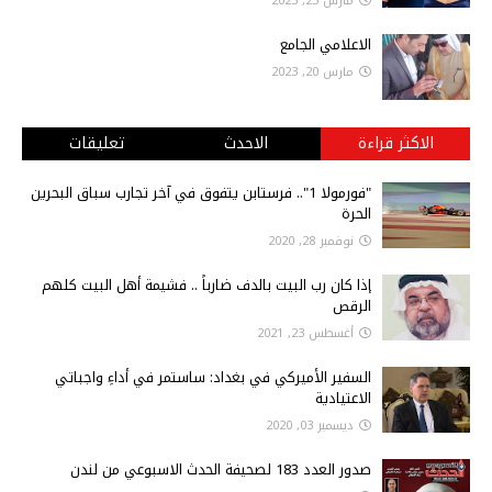
مارس 25, 2023
الاعلامي الجامع
مارس 20, 2023
الاكثر قراءة
الاحدث
تعليقات
"فورمولا 1".. فرستابن يتفوق في آخر تجارب سباق البحرين
الحرة
نوفمبر 28, 2020
إذا كان رب البيت بالدف ضارباً .. فشيمة أهل البيت كلهم
الرقص
أغسطس 23, 2021
السفير الأميركي في بغداد: ساستمر في أداءِ واجباتي
الاعتيادية
ديسمبر 03, 2020
صدور العدد 183 لصحيفة الحدث الاسبوعي من لندن