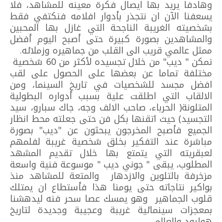
وهادفا يريد بها ايصال فكرة معينه للمشاهد، فلا
يسعفنا الآن ان نتجذر بأدوار افلامه فنكتفي فقط
بشخصيته الغريبة الناجحة التي غازل بها المحبين
والمشاهدين بصورة كبيرة حتى أصبح اليوم أفضل
ممثل عالمي قريب الى القلب من جماهيره وزملائه.
تمكن " ديب" من خلال تجسيده لأكثر من 60 شخصية
مختلفة تماما عن بعضها على الحصول على لقب
افضل مجسد للشخصيات في تاريخ السينما، ومن
الالقاب التي اطلقت علية بسبب أدواره البطولية
المتلونة( الحرباء، صاحب الالف وجه، جاك سبارو، سيد
التجسيد) حيث اتقنها بكل فن حتى جعلته محط انظار
الجميع فأصبح المخرجون يبحثون عن "ديب" بصورة
مباشرة عند التفكير بخلق شخصية غريبة لفلمهم
لعبقريته التي يتمتع بها خلال تقديم المشهد
المطلوب، يبقى " جوني ديب " موسوعة فنية واسعة
مزخرفة بالتلوين والازدهار والمتعة للمشاهد منذ
بواكير نتاجاته حتى يومنا هذا فأستطاع ان يمتلك
قلوب الجماهير وهو يمسك عصا سحر فنه ليدهشنا
بمعجزات سينمائية غريبة وعجيبة وجديدة لتاريخ
هوليود والعالم.