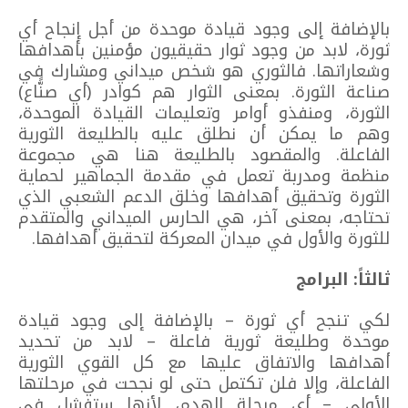
بالإضافة إلى وجود قيادة موحدة من أجل إنجاح أي
ثورة، لابد من وجود ثوار حقيقيون مؤمنين بأهدافها
وشعاراتها. فالثوري هو شخص ميداني ومشارك في
صناعة الثورة. بمعنى الثوار هم كوادر (أي صنًّاع)
الثورة، ومنفذو أوامر وتعليمات القيادة الموحدة،
وهم ما يمكن أن نطلق عليه بالطليعة الثورية
الفاعلة. والمقصود بالطليعة هنا هي مجموعة
منظمة ومدربة تعمل في مقدمة الجماهير لحماية
الثورة وتحقيق أهدافها وخلق الدعم الشعبي الذي
تحتاجه، بمعنى آخر، هي الحارس الميداني والمتقدم
للثورة والأول في ميدان المعركة لتحقيق أهدافها.
ثالثاً: البرامج
لكي تنجح أي ثورة – بالإضافة إلى وجود قيادة
موحدة وطليعة ثورية فاعلة – لابد من تحديد
أهدافها والاتفاق عليها مع كل القوي الثورية
الفاعلة، وإلا فلن تكتمل حتى لو نجحت في مرحلتها
الأولى – أي مرحلة الهدم، لأنها ستفشل في