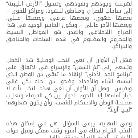
لشرعنة وجودهم ونفوذهم، وتتحول “الأرض الليبية”
إلى ساحات للصراع، ومناطق للنفوذ، ومراكز للقوى –
بعضها جهوي، وبعضها عرقي، وبعضها قبلي،
وبعضها الآخر عائلي -، ويكون الخاسر الوحيد في هذا
الصراع اللاخلاقي والقذر، هو المواطن البسيط
والمحروم والمظلوم في هذه الساحات والمناطق
والمراكز.
فهل آن الأوان أن تعي النخب الوطنية هذا الخطر،
وتسعى إلى “لمّ الشمل” والإسراع في الاتفاق على
“برنامج الحد الأدنى” لإنقاذ ما تبقى من الوطن الذي
أسسه الآباء والأجداد وضحوا من أجله بكل غالي
ونفيس.. وهل آن الأوان أن تعي هذه النخب بأنه لا
خيار أمامها إلا اللجوء للحوار بين كل الفرقاء وتغليب
مصلحة الوطن والاحتكام للشعب، وأن يكون شعارهم:
“ليبيا أولاً”.
وفي النهاية، يبقى السؤال: هل في إمكان هذه
النخب القيام بذلك في أسرع وقت ممكن وقبل فوات
الأوان؟!… أدعو الله أن يتحقق ذلك!.