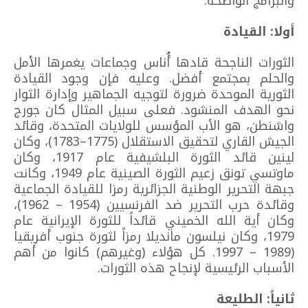
والبرامج الواضحة.
أولا: القيادة
الثورات الناجحة قادها أُناس وجماعات يغمرها الأمل
والحلم بمجتمع أفضل. وعليه فإن وجود القيادة
الثورية الموحدة ضرورة لتوجيه الجماهير وإدارة الثوار
نحو الهدف المنشود. فعلى سبيل المثال كان جورج
واشنطن، هو الأب المؤسس للولايات المتحدة، وقائد
الجيش القاري لتحقيق الاستقلال (1775–1783)، وكان
لينين قائد الثورة البلشيفية عام 1917، وكان
ماوتسي تونق زعيم الثورة الصينية عام 1949، وكانت
جبهة التحرير الوطنية الجزائرية رمزا للقيادة الجماعية
وقائدة حرب التحرير ضد الفرنسيين (1954 – 1962)،
وكان أية الله الخميني قائداً للثورة الإيرانية عام
1979، وكان نيلسون مانديلا رمزاً لثورة جنوب أفريقيا
(1989 – 1997. كل هؤلاء (وغيرهم) كانوا من أهم
الأسباب الرئيسية لإنجاح هذه الثورات.
ثانياً: الطليعة