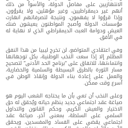
الانتهازيين على مفاصل الدولة، والأسوأ من ذلك
أنهم غير ديمقراطيين، وغير مؤهلين، ولا يقرؤون،
وإذا قرؤوا لا يفهمون، ونتيجة لتصرفاتهم انهارت
مؤسسات الدولة وأصبح المواطنون يعيشون ضنك
العيش ودوامة العبث الديمقراطي الذي لا نهاية له
في الأفق.
وفي اعتقادي المتواضع، لن تخرج ليبيا من هذا النفق
المظلم إلا إذا سعت النخب الوطنية، بكل توجهاتها
وانتماءتها، للاتفاق على “برنامج الحد الأدنى” لتصحيح
مسار الثورة بالطرق البسيطة والسلمية والحضارية،
والعمل على إعادة بناء الدولة وإنقاذ الوطن في
أسرع وقت ممكن.
وعلى النخب أن تعي بأن ما يحتاجه الشعب اليوم هو
صياغة عقد اجتماعي جديد ينظم حياته ويُحقق له حق
الاختيار والعيش الكريم، وحكم القانون والتداول
السلمي على السلطة، بمعنى آخر، صياغة عقد
اجتماعي يقضي على الفساد والمفسدين، ويحقق