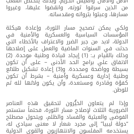
الأمن والأمان والعيش الكريم، وبذلك يتخلص الشعب
من الذين سرقوا ثورته، وانقضوا عليها، وغيروا
مسارها، وعبثوا بثرواته ومقدساته.
ولكي يمكن تصحيح مسار الثورة، وإعادة هيكلة
المؤسسات السياسية والعسكرية والأمنية في
الدولة، لابد من جبر الضرر والاعتراف بالأخطاء التي
حدثت في السنوات الماضية والعمل على إصلاحها
وذلك بالقيام بــ: (1) إيجاد قيادة وطنية موحدة. (2)
الاتفاق علي برامج الحد الأدنى – على أن تكون
بسيطة وواضحة ومحددة. و(3) إعادة تشكيل طلائع
وطنية إدارية وعسكرية وأمنية – بشرط أن تكون
كفؤة وقادرة ومستعدة، وأن يكون ولائها لله ثم
للوطن.
وإذا لم يتعاون الخيُّرون لتحقيق هذه العناصر
الضرورية الثلاث لإصلاح مسار الثورة، فحتماً ستستمر
الفوضى والعبثية والفساد والظلم، ويتحول مصطلح
“دولة ليبيا” إلى مجرد شعار لا معنى سيادي له،
يستخدمه المفلسون والانتهازيون والقوى الدولية