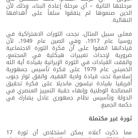
مرحلتها الثانية – أي مرحلة إعادة البناء، وذلك لأن
الذين صنعوها لم يتفقوا سلفاً على أهدافها
النهائية.
فعلى سبيل المثال، نجحت الثورات الاشتراكية في
روسيا عام 1917، وفي الصين عام 1949، لأن
قياداتها اتفقوا على أن فكرة الثورة الاجتماعية
ضرورية لإحداث تغييرات هيكلية في المجتمع،
واتفقت القيادات في الثورة الإيرانية بقيادة أية الله
الخميني عام 1979 على فكرة تأسيس جمهورية
إسلامية تحت قيادة ولاية الفقيه، واتفق ثوار جنوب
أفريقيا بقيادة نيلسون مانديلا على فكرة تحقيق
المصالحة الوطنية وإنهاء حقبة التمييز العنصري في
الدولة وتأسيس نظام جمهوري عادل يشارك في
حكمه الجميع.
ثورة غير مكتملة
مما ذكرت أعلاه يمكن استخلاص أن ثورة 17