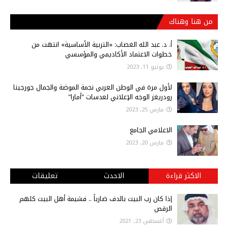
من هنا وهناك
أ‌. د. عبد الله الغصاب: «التربية الأساسية» انتهت من
خطوات الاعتماد الأكاديمي والمؤسسي
يونيو 11, 2023
لأول مرة في الوطن العربي نجمة الموضة والجمال جورجينا
رودريغز الوجه الإعلاني لعدسات "أمارا"
مارس 25, 2023
الاعلامي الجامع
مارس 20, 2023
الاكثر قراءة
الاحدث
تعليقات
إذا كان رب البيت بالدف ضارباً .. فشيمة أهل البيت كلهم
الرقص
أغسطس 23, 2021