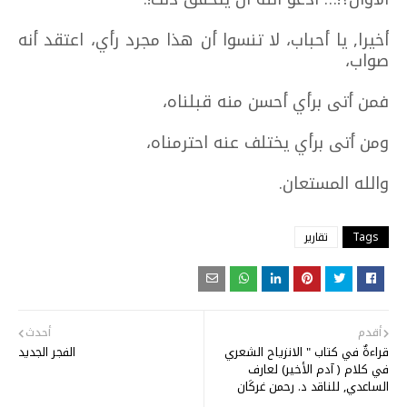
أخيرا, يا أحباب، لا تنسوا أن هذا مجرد رأي، اعتقد أنه
صواب،
فمن أتى برأي أحسن منه قبلناه،
ومن أتى برأي يختلف عنه احترمناه،
والله المستعان.
Tags
تقارير
أقدم
أحدث
قراءةٌ في كتاب " الانزياح الشعري
الفجر الجديد
في كلام ( آدم الأخير) لعارف
الساعدي, للناقد د. رحمن غركَان