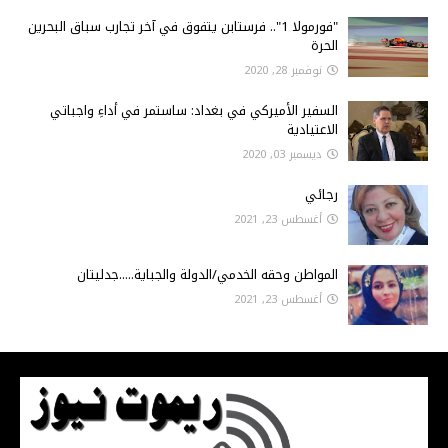
"فورمولا 1".. فرستابن يتفوق في آخر تجارب سباق البحرين
الحرة
نوفمبر 28, 2020
السفير الأميركي في بغداد: ساستمر في أداءِ واجباتي
الاعتيادية
ديسمبر 03, 2020
رجائي
أغسطس 23, 2021
المواطن وحقه الخدمي/الدولة والجباية.....جدليتان
أغسطس 23, 2021