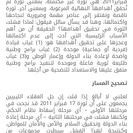
فبراير2011 هي ثورة غير مكتملة، بمعنى ثورة لم
تُحقق أهدافها النهائية المرغوبة، وبمعنى آخر، ثورة
ناقصة وتفتقر إلى عناصر مهمة وضرورية لنجاحها
واكتمالها، وهنا قد يسأل سائل فيقول: لماذا فشلت
الثورة في تحقيق أهدافها؟ الحقيقة أن من أهم
الأسباب الرئيسية التي أدت إلى عدم اكتمالها
وعجزها على تحقيق أهدافها هو: (1) غياب قيادة
(فردية أو جماعية) موحدة (2) غياب برامج وطنية
واضحة لإعادة بناء الدولة وإعمار الوطن و(3) غياب
طليعة ثورية فاعلة وموحدة لتنفيذ برامج وطنية
متفق عليها والاستعداد للتضحية من أجلها.
تصحيح المسار
لعلني لا أبالغ إذا قلت إن جل العقلاء الليبيين
يجمعون على أن ثورة 17 فبراير 2011 قد نجحت في
مرحلتها الأولى – أي مرحلة إسقاط نظام الحكم،
ولكنها فشلت في مرحلتها الثانية – أي مرحلة إعادة
بناء الدولة وتحقيق السلام والأمن والأمان للمواطن،
وكنتيجة لهذا الفشل سيطرت مجموعات من