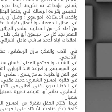
بثماني مؤبدات، تم تكريمه أيضا بدرع 
النعيمي بقراءة الرسالة التي بعثها البط
واكدت الاستاذة الموسوي : وقبل أن يستم
في مجال الجمعيات والأعمال بفرنسا وغي
من أداء كل من المطربة سلمى الجزائري
الشعر نجد كل من: ميسون أبو بكر، طلال
المقداد، اياد أحمد هاشم، عادل الشرقي
في الأدب والفكر: مازن الرمضاني، صفو
الأدهمي.
في الشباب والمجتمع المدني: غسان سدا
في الموسيقى والعزف: هند الزواري، أش
في الفن والطرب: سامح يسري، سلمى الجز
في فقرة المسرح الشعري: حميد عقبي، 
في الخط اليدوي: غني العاني.في التكر
الخفاجي، صلاح أبو شريف، نصيرة دفينيل
شعبان.
فيما اختتم الحفل بفقرة من المسرح 
كلمة شكر ختامية للأستاذ علي المرعبي.