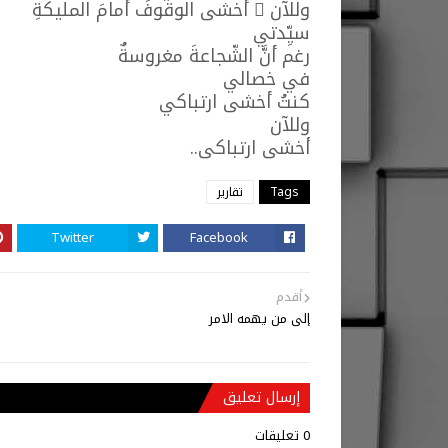
وللآن َ أخشى الوقوفَ أمامَ المليكةِ
سيِّدتي
رغم أنَّ الشّجاعةَ مغروسةٌ
في خصالي
كنتُ أخشى ارتباكي
وللآن
أخشى ارتباكي..
Tags
تقارير
Twitter
Facebook
أقدم
إلى من يهمه الامر
إرسال تعليق
0 تعليقات