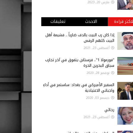
مارس 20, 2023
لاكثر قراءة
الاحدث
تعليقات
إذا كان رب البيت بالدف ضارباً .. فشيمة أهل
البيت كلهم الرقص
أغسطس 23, 2021
"فورمولا 1".. فرستابن يتفوق في آخر تجارب
سباق البحرين الحرة
نوفمبر 28, 2020
السفير الأميركي في بغداد: ساستمر في أداءِ
واجباتي الاعتيادية
ديسمبر 03, 2020
رجائي
أغسطس 23, 2021