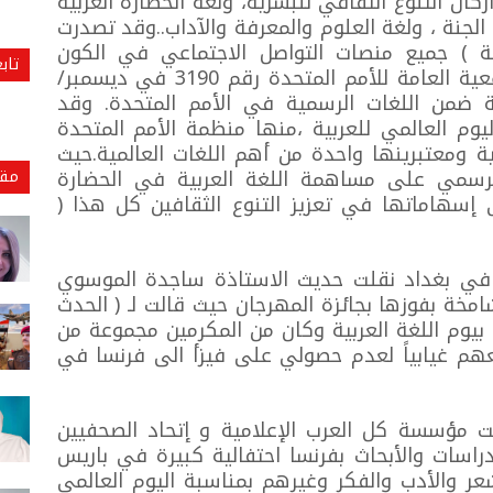
ركان التنوع الثقافي للبشرية، ولغة الحضارة العربية
 الجنة ، ولغة العلوم والمعرفة والآداب..وقد تصدرت
لعربية ) جميع منصات التواصل الاجتماعي في الكون
تاب
للاحتفاء بيومها العالمي وفق قرار الجمعية العامة للأمم المتحدة رقم 3190 في ديسمبر/
 اللغة العربية ضمن اللغات الرسمية في الأمم المتحدة. وقد
م العالمي للعربية ،منها منظمة الأمم المتحدة
ية ومعتبرينها واحدة من أهم اللغات العالمية.حيث
رسمي على مساهمة اللغة العربية في الحضارة
مقا
 إسهاماتها في تعزيز التنوع الثقافين كل هذا (
ا في بغداد نقلت حديث الاستاذة ساجدة الموسوي
امخة بفوزها بجائزة المهرجان حيث قالت لـ ( الحدث
يوم اللغة العربية وكان من المكرمين مجموعة من
معهم غيابياً لعدم حصولي على فيزأ الى فرنسا في
 مؤسسة كل العرب الإعلامية و إتحاد الصحفيين
دراسات والأبحاث بفرنسا احتفالية كبيرة في باريس
عر والأدب والفكر وغيرهم بمناسبة اليوم العالمي