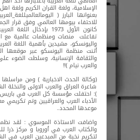
العالمي للغة العربية باعتبارها أحد أهم أ
الإسلامية، ولغة القران الكريم ولغة اهل
بعنوانها البارز ( اليومالعالميللغة_ا
كانون الأول 1973 بإدخال
تفاعلت منصات ومنظمات عالمية مع اليو
واليونسكو، مشيدين بأهمية اللغة العرب
أثنت منظمة اليونسكو عبر موقعها ال
والثقافة الإنسانية، وسلطت الضوء على
والعرب نيام )!!
(وكالة الحدث الاخبارية ) ومن مراسله
شاعرة العراق والعرب الاولى والنخلة الش
): احتفلت مؤسسة كل العرب في باريس ب
الأدباء العرب والعراقيين وتم تكريمي 
موعدها المحدد..
واضافت الاستاذة الموسوي : لقد نظمت
والكتاب العرب في أوروبا و مركز ذرا لل
لتكريم نخبة من المبدعين العرب في الش