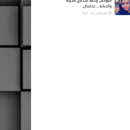
المواطن وحقه الخدمي/الدولة
والجباية.....جدليتان
أغسطس 23, 2021