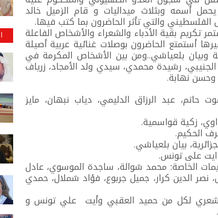
يحمل أسمه وبثلاث ميداليات و قام الزميل خالد
ل الفلسطيني والتي تأثر الحاضرون بما كتب فيها.
ر تكريم بقية الأدباء والشعراء والأشخاص الفاعلة
ا
رها أستمتع الحاضرون بوصلات غنائية عربية أصيلة
ة وبيان بلعياشي..ومن بين الأشخاص المكرمة في
 الجنيبي، رشيدة محمدي، سيدي ولد الأمجاد، زرياف
 وحسن نهابة.
ت حاتم، عبد الرزاق الدليمي، دياب نبهان، مايز
وي، زكية قواسمية.
رف الحكيم.
ائرية، بيان بلعياشي.
ايت على تونس.
يمات الخاصة: محمد شوالة، ساجدة الموسوي، عادل
، نصر الدين كرار، جميل جربوع، فؤاد شملال، حمدي
الشعري لكل من حميد العقبي وأيت علي تونس و