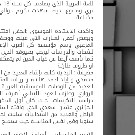
للغ
مختلفة.
واكدت الاستاذة الموسوي :الحفل افتتح
وببعض أجمل العبارات التي قيلت ووصفت
المرعبي بإسم مؤسسة كل العرب الإعلا
للأبحاث والدراسات ليرحب بضيوفه الذين
كما تأسف أيضا عن غياب الذين لم يتمكنو
او ظروف طارئة.
مضيفة : البداية كانت بإلقاء العديد من 
محمدي و إياد احمد هاشم و زرياف المق
العديد من الوصلات الموسيقية العربية 
الزواري وعازف العود اللبناني أشرف ا
مراسم التكريمات، حيث كان أول المكرم
الجزائري عثمان سعدي الذي وافته المن
الراحل والعديد من الميداليات سلمت ل
سنويا وفي نفس المناسبة حيث سيمنح 
الأسير الفلسطيني أسامة الأشقر الم