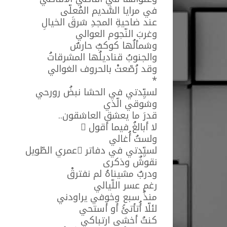
في مرايا السَّديم المُعلّى
عند ضاحيةِ المجدِ شرقَ الخيالِ
وغربَ النّجوم العوالي
وشمألُها كوكبٌ حارسٌ
والجنوبُ قناديلُها المشرقاتُ
وقد رُصّعتْ بالحروف الغوالي
*
لسيِّدتي في الحشا نبضُ رورحي
وشوقي الّذي
قدرَ ما يعشق العاشقون..
لا أبالغُ فيما أقول ُ
ولستُ أُغالي
لسيِّدتي في دفاتر ِعمري الطّويل
نقوشٌ وذكرى
ودربٌ مشيناهُ لم نفترقْ
رغم عسر اللّيالي
منذُ سبعٍ وخوفي يراودني
لئلّا أُتأتئَ أو أستحي
كنتُ أخشى ارتباكي