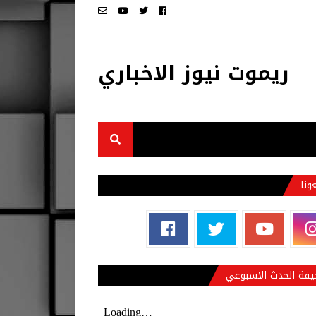
ريموت نيوز الاخباري
عونا
فة الحدث الاسبوعي