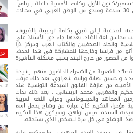
ة العربية الذي يصادف كل سنة 18 ديسمبر/كانون الأول. وكانت الأمسية حافلة ببرنامج
ثري ومتنوع، حيث شهدت تكريم حوالي 30 مبدعة ومبدع من الوطن العربي في مجالات
ته الصحفية ليلى قيري بكلمة ترحيبية بالضيوف،
 محاسن لغة الضاد، بعدها جاء دور الأستاذ علي
مية واتحاد الصحفيين والكتاب العرب ومركز ذرا
 أتوا من فرنسا وخارجها للمشاركة في هذا الحدث،
من 
ا من الحضور من خارج البلاد بسبب مشكلة الـتأشيرة
القصائد الشعرية من الشعراء الحاضرين منهم: رشيدة
داد و حسين نهابة ورانية شعراوي، بعد ذلك عزفت
الأصيلة من عازفة القانون المبدعة التونسية هند
يونيو
لحكيم والمغربي محمد الريساني. . بعد ذلك بدأت
ين المجاهد والديبلوماسي وعراب اللغة العربية
ية مؤخرا، التكريم كان عبارة عن وشاح يحمل اسم
حفيدته السيدة لميس لواهج، وسيكون هذا التكريم
مارس 
هذا الوشاح في كل مرة للشخص الذي يستحقه.
عتقل في سجون العدو الصهيوني والمحكوم عليه