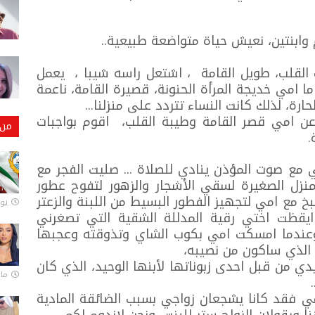
 وابنتين، نعيش حياة متواضعة طبيعية..
يب القلب، طويل القامة ، اشتعل راسه شيبا ، يعمل
ا امي خديجة المرأة الحنونة، قصيرة القامة، ناعمة
رة، لذلك كانت النساء تتردد على منزلنا...
عن امي قصر القامة وطيبة القلب، اقوم بواجبات
من 
.
مع صوت المؤذن ينادي للصلاة ... صليت الفجر مع
منزل الصغيرة لسقي الأشجار والزهور لتفوح عطور
خ مع امي لتجهيز الفطور البسيط من اللبنة والزعتر
يونيو
م ايقظت اختي رقية المدللة الشقية التي تصغرني
وعندما امسكت امي بكوب الشاي وتذوقته وعجبها
لذي ساكون من نصيبه،
من قبل احدى زبوناتها لأبنها الوحيد، الذي كان
مارس 
ي فقد كانا يشجعان زواجي بسبب الضائقة المادية