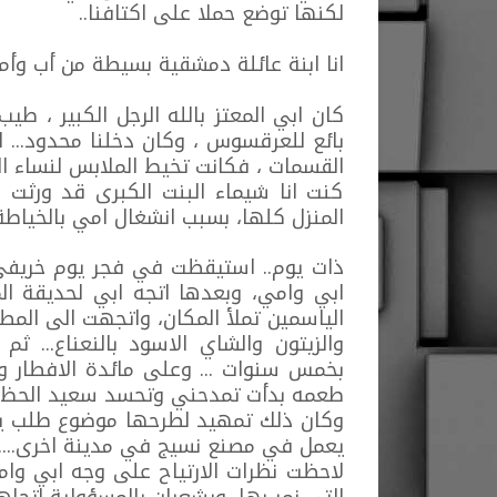
لكنها توضع حملا على اكتافنا..
انا ابنة عائلة دمشقية بسيطة من أب وأم
كان ابي المعتز بالله الرجل الكبير ، ط
بائع للعرقسوس ، وكان دخلنا محدود... ام
القسمات ، فكانت تخيط الملابس لنساء الحا
كنت انا شيماء البنت الكبرى قد ورثت 
المنزل كلها، بسبب انشغال امي بالخياطة
ذات يوم.. استيقظت في فجر يوم خريفي 
ابي وامي، وبعدها اتجه ابي لحديقة ال
الياسمين تملأ المكان، واتجهت الى المطب
والزيتون والشاي الاسود بالنعناع... ث
بخمس سنوات ... وعلى مائدة الافطار 
طعمه بدأت تمدحني وتحسد سعيد الحظ ا
وكان ذلك تمهيد لطرحها موضوع طلب يدي 
يعمل في مصنع نسيج في مدينة اخرى.....
لاحظت نظرات الارتياح على وجه ابي وام