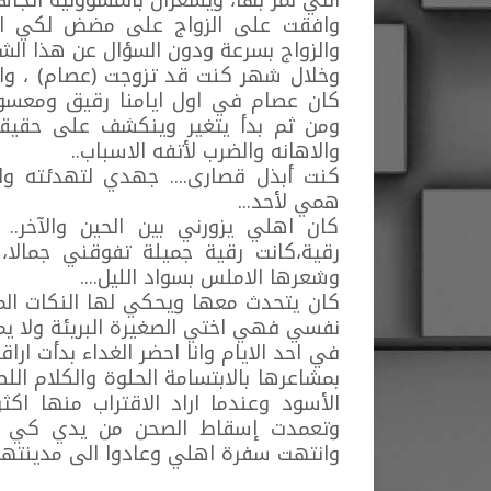
التي نمر بها، ويشعران بالمسؤولية اتجاهن
وافقت على الزواج على مضض لكي ازي
والزواج بسرعة ودون السؤال عن هذا الشا
وخلال شهر كنت قد تزوجت (عصام) ، وا
كان عصام في اول ايامنا رقيق ومعسول
ومن ثم بدأ يتغير وينكشف على حقيقت
والاهانه والضرب لأتفه الاسباب..
كنت أبذل قصارى.... جهدي لتهدئته و
همي لأحد...
كان اهلي يزورني بين الحين والآخر.
رقية،كانت رقية جميلة تفوقني جمالا،
وشعرها الاملس بسواد الليل....
كان يتحدث معها ويحكي لها النكات ال
نفسي فهي اختي الصغيرة البريئة ولا يمك
في احد الايام وانا احضر الغداء بدأت ا
بمشاعرها بالابتسامة الحلوة والكلام ا
الأسود وعندما اراد الاقتراب منها اك
وتعمدت إسقاط الصحن من يدي كي أح
وانتهت سفرة اهلي وعادوا الى مدينتهم