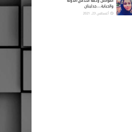
المواطن وحقه الخدمي/الدولة
والجباية.....جدليتان
أغسطس 23, 2021