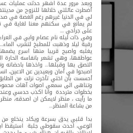
أضطرت عائلتي خلالها للنزوح من مدين
لي في الدنيا غيرهم رغم الغصة في صدر
لم يمانع في سكنهم معنا لغاية في ن
على جراحي ...
وفي ذات ليله نام عصام وابي في العراء
رقية ليلا وذهبت للمطبخ لتشرب الماء.
يغلبه واصبح قريبا منها اسرع يضمها
عواطفها، وهي تشعر بانفاسه الحارة الم
التصق بها وقبلها... واخذها باحضانه و
اصبحوا في أمان وبعيدين عن الاعين، انس
أحسست بأن اختي تأخرت نزلت من الطابق 
وتناهى الى سمعي اصوات آهات محمومة ف
بخطوات مترددة وانا اكذب حدسي وعند و
ما رأيت ، منظر لايمكن ان اصدقه، منظر 
من بشاعة المنظر...
بدا قلبي يدق بسرعة ويكاد ينخلع م
الوعي، احدث سقوطي جلبة استيقظ ابي
لايزالان بالقبو ان هناك شيء ما يحدث 