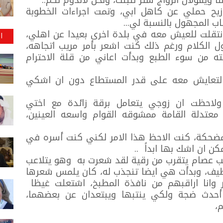
ا ويقولان الزواج ستر للبنت، ونحن لاندوم لكم..
ح حملي عن كاهل ابي، وتمت اجراءات الخطوبة
ب المجهول بالنسبة لي...
نتقلت للعيش معه في بلدة اخرى بعيدا عن اهلي،
ا
 الكلام ورغم ذلك كنت اشعر بأمر مريب اتجاهه،
ه من سوء الطبع وبدأت اعاني من قلة الاحترام
التعايش معه على قدر المستطاع دون ان اشكي
. ولاحظت ان زوجي يتعامل برقة زائدة مع اختي
 معتدلة القامة ممشوقه القوام واسعه العينين،
مضحكة، كنت الاحظ هذا الامر لكني كنت أسره في
ن ان اشك بها ابداً ..
راقب عصام يتقرب من رقية لقد شعرت به وهو يتلاعب
للطيف، وبدأت هي ايضا تنجذب له، كان يلمس شعرها
ثر وانا اراقبهم من نافذة المطبخ، اشتعلت غيظا
دث ضجة ولكي ينتبها ويبتعدان عن بعضهما،
،