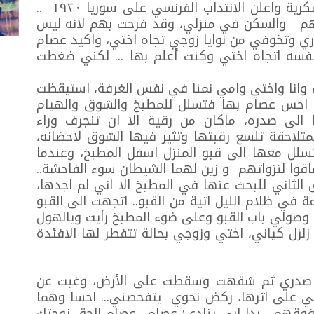
وبعد مرور عدة اشهر حدثت عمليات عسكرية واعلن الانتداب الفرنسي على سوريا ١٩٢٠ ..
تهم والسكن في منزلي، وقد فرحت بهم لانه ليس
ي وتخوفي من نوايا زوجي تجاه اختي، واكيد عصام
فسه اتجاه اختي وكنت أعلم بها ... لكني ضغطت
 وانا واختي وامي نمنا في نفس الغرفة، استيقظت
.. احس عصام بها فتسلل للمطبخ والشوق والهيام
 الى صدره، ماكان من رقية الا ان تنجرف وراء
تلاحقة تلسع رقبتها وتثير فيها الشوق لاحضانه،
تسلل معها الى قبو المنزل اسفل المطبخ، وعندما
اقوا لنزواتهم و زين لهما الشيطان سوء الفاحشة..
الثاني للبحث عنها في المطبخ الا اني لم اجدها،
ي ظلام الليل اتية من القبو.. اتجهت الى القبو
صولي باب القبو وعلى ضوء المطبخ رأيت ويالهول
زلزل كياني، اختي وزوجي بحالة تتفطر لها الافئدة
ن صدري ثم شقهت وسقطت على الأرض، وغبت عن
 على اثرها، ركض نحوي يتفحصني... احسا وهما
فوقهم... بدا ابي ينادي: عصام.. عصام الحق زوجتك