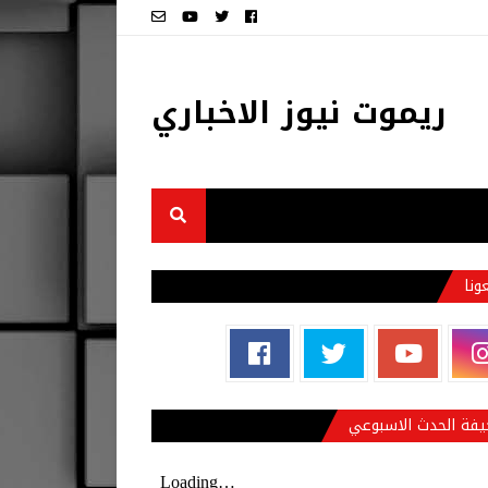
ريموت نيوز الاخباري
عونا
فة الحدث الاسبوعي