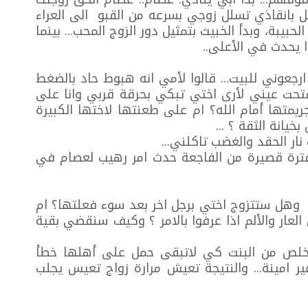
غل بانقاذي تسلل زوجي بسرعه من القبو الى العراء
بيبة، وبدأ الخبيث بتمثيل دور الزوج المحب... بينما
 يحدث في الأعلى..
رجعوني للبيت... قالوا لأمي انه هبوط حاد بالضغط
.فتحت عيني لأرى اختي تبكي بحرقة قربي وانا على
متها أمام الله؟ ام على طعنتها لاختها الكبيرة
يانة الثقة ؟ ...
ر الحقد والغضب تاكلني...
فترة قصيرة من الفاجعة حدث امر رهيب لعصام في
 وهل ستتزوج اختي برجل اخر بعد سوء فعلتها؟ ام
عار والألم اذا عرفوا بالامر ؟ وكيف سنقضي بقية
والتخلص من البنت كي لاتبقى حمل على أهلها خطأ
غير امينة... والنتيجة تعيش مرارة زواج تعيس يجلب