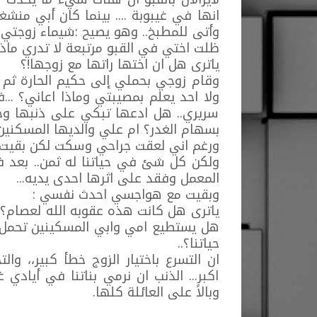
انها في غيبوبة .... بينما كان أبي منش
وأتى للمطبخ.. وهو يصيح :شيماء زوجتي الح
ظلت اختي في القبو مرتبعة لا تدري ماذا
ياترى هل ان اختها راتها مع زوجها!؟
وقام زوجي بحملي إلى حكيم الحارة ثم ا
ولا احد يعلم بمصيبتي وماذا اعاني؟ ..
سريري.. هل ادعها تبكي على ذنبها وجري
بسهام الغدر؟ ام علي والديها المسكنين بخ
ورغم اني لعقت جراحي وسكت لكن بقيت نا
ولكن كل شئ في حياتنا له ثمن.. بعد 
المعمل وفقد على اثرها احدى يديه...
وبقيت مع هواجسي احدث نفسي :
ياترى هل كانت هذه عقوبه الله لعصام؟
هل يستطيع امي وابي المسكينين تحمل ال
حياتنا؟..
ان التسرع باختيار الزوج خطأ كبير،، 
اكبر... الذنب ان نرمي بناتنا في أيادي 
وبالاً على العائلة كلها.