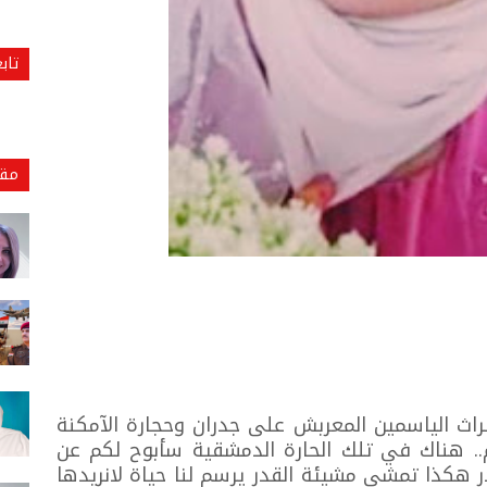
تاب
مقا
اث الياسمين المعربش على جدران وحجارة الآمكنة
.. هناك في تلك الحارة الدمشقية سأبوح لكم عن
ر هكذا تمشي مشيئة القدر يرسم لنا حياة لانريدها