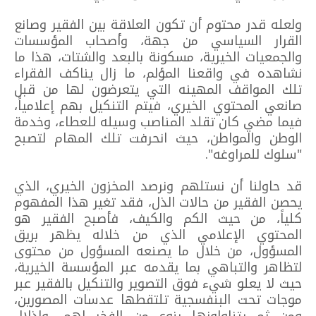
ولعله قدر محتوم أن تكون العلاقة بين الفقير وصانع
القرار السياسي من جهة، وأصحاب المؤسسات
والجمعيات الخيرية، مسكونة بالبعد والشتات، هذا ما
نشاهده في واقعنا المؤلم، ما زال يناكف الفقراء
تلك المواقف المهينه التي يتعرضون لها من قبل
صانعي المحتوي الخيري، فيتم التنكيل بهم إعلامياً،
فيما مضي كان تقلد المناصب وسيله للعطاء، وخدمة
الوطن والمواطن، حيث انحرفت تلك المهام لتصبح
"سلوك للمراوغه".
قد حاولنا أن نستلهم ونرصد المخزون الخيري، الذي
يحصن الفقير من حالات الذل، فقد تغير هذا المفهوم
كلياً، من حيث الكم والكيف، فأصبح الفقير هو
المحتوي الإعلامي الذي من خلاله يظهر بريق
المسؤول، من خلال ما يصنعه المسؤول من محتوى
لتظاهر والتباهي بما يقدمه عبر المؤسسة الخيرية،
حيث لا يعلو شيء فوق التصوير والتنكيل بالفقير عبر
موجات تحت البنفسجية تلتقطها عدسات المصورين،