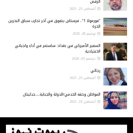
الرقص
أغسطس 23, 2021
"فورمولا 1".. فرستابن يتفوق في آخر تجارب سباق البحرين
الحرة
نوفمبر 28, 2020
السفير الأميركي في بغداد: ساستمر في أداءِ واجباتي
الاعتيادية
ديسمبر 03, 2020
رجائي
أغسطس 23, 2021
المواطن وحقه الخدمي/الدولة والجباية.....جدليتان
أغسطس 23, 2021