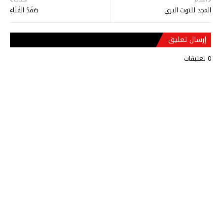
المجد للتوت البري
صَفَدُ الفَنَاءِ
إرسال تعليق
0 تعليقات