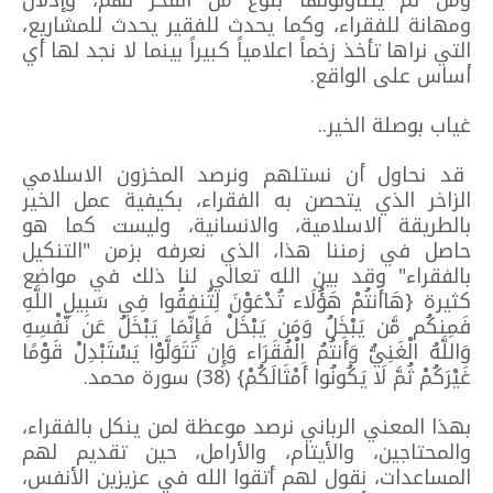
ومن ثم يتناولونها بنوع من الفخر لهم، وإذلال
ومهانة للفقراء، وكما يحدث للفقير يحدث للمشاريع،
التي نراها تأخذ زخماً اعلامياً كبيراً بينما لا نجد لها أي
أساس على الواقع.
غياب بوصلة الخير..
قد نحاول أن نستلهم ونرصد المخزون الاسلامي
الزاخر الذي يتحصن به الفقراء، بكيفية عمل الخير
بالطريقة الاسلامية، والانسانية، وليست كما هو
حاصل في زمننا هذا، الذي نعرفه بزمن "التنكيل
بالفقراء" وقد بين الله تعالي لنا ذلك في مواضع
كثيرة {هَاأَنتُمْ هَؤُلَاء تُدْعَوْنَ لِتُنفِقُوا فِي سَبِيلِ اللَّهِ
فَمِنكُم مَّن يَبْخَلُ وَمَن يَبْخَلْ فَإِنَّمَا يَبْخَلُ عَن نَّفْسِهِ
وَاللَّهُ الْغَنِيُّ وَأَنتُمُ الْفُقَرَاء وَإِن تَتَوَلَّوْا يَسْتَبْدِلْ قَوْمًا
غَيْرَكُمْ ثُمَّ لَا يَكُونُوا أَمْثَالَكُمْ} (38) سورة محمد.
بهذا المعني الرباني نرصد موعظة لمن ينكل بالفقراء،
والمحتاجين، والأيتام، والأرامل، حين تقديم لهم
المساعدات، نقول لهم أتقوا الله في عزيزين الأنفس،