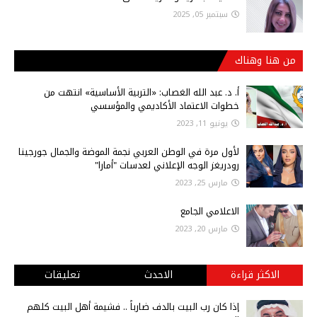
سبتمبر 05, 2025
من هنا وهناك
أ‌. د. عبد الله الغصاب: «التربية الأساسية» انتهت من
خطوات الاعتماد الأكاديمي والمؤسسي
يونيو 11, 2023
لأول مرة في الوطن العربي نجمة الموضة والجمال جورجينا
رودريغز الوجه الإعلاني لعدسات "أمارا"
مارس 25, 2023
الاعلامي الجامع
مارس 20, 2023
الاكثر قراءة
الاحدث
تعليقات
إذا كان رب البيت بالدف ضارباً .. فشيمة أهل البيت كلهم