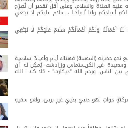
 عليه الصلاة والسلام، وعلى أقل تقدير أن نُصرِّح
لكم أعيادكم ولنا أعيادنا ، سلام عليكم لا نبتغي
ا
َنَا أَعْمَالُنَا وَلَكُمْ أَعْمَالُكُمْ سَلَامٌ عَلَيْكُمْ لَا نَبْتَغِي
مع نحو حضرته (المهمة) فهناك أيام وأعيادٌ اسلامية
وسعيدة -غير الكريستماس وزرادشت- يُمكِن له أن
ي بين الناس. ورحم الله "ديكارت" - كلا كلا ! الله
يّةٍ ذواتِ لهو دنيئٍ بذيئٍ غيرِ بريئ، ولغو سفيهٍ