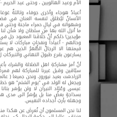
الأم وعيد الهالويين ، وحتى عيد الحريم -أ
أعيادُ هوجاء وأخرى جوفاء وثالثةٌ غوغاء 
الأنسانُ ليُطلقَ لنفسه العنان في ف
وشهواته في ليالٍ حمراء ماجنة وحتى في م
ما أنزل الله بها من سلطان ولا شأن لنا به
مؤيدين! ذلكم أنَّ خلّاقَنا المعبود جل في
وحالهم - أعياداً ونفحاتٍ مباركات لا يستم
قيمتها الا الرجالُ الطُّهرُ الذين هم 
يسارعون بقرع طبولَ التهاني والتبركاتِ ل" الْأَن
أنَّ أمرَ مشاركةِ اهل الضلالة والشرك بأعياده
سبّاقين وقبل غيرنا للمباركة لهم فمرةً بع
الزرادشت بعيد نيوروز، ونحن جميعا ( عالمن
ويجعل له الولد في "يوم الشتم" هو خطبٌ ع
عيسى وعُبّاد النيران لا ولن يؤشر بتات
بسذاجةٍ بعضٌ منا بل يؤشرُ الى مدى 
وجهله بأرثِ أجداده النفيس.
لنا نحن المسلمون أن نُعرِضَ عن هكذا منا
ونرتقي عاليا الى حكمة الرجال كي نحافظ ع