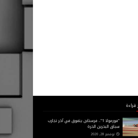
 قراءة
"فورمولا 1".. فرستابن يتفوق في آخر تجارب
سباق البحرين الحرة
نوفمبر 28, 2020