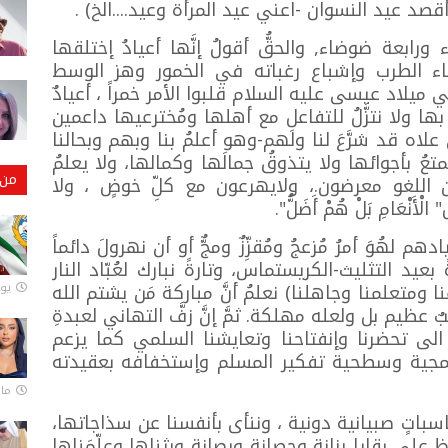
قصد عيد النسوان -اعني عيد المرأة وعيد....الخ) .
ورابعة ضوضاء, والحقُّ أقولُ إنَّها أعيادُ إختلقها
ضاء الطرب وإشباع رغباته في الخمور وهز الوسط
يلاد عيسى عليه السلام قلبوا الأمر خمراً ، أعيادٌ
ا ولا نتزَّلُ للتفاعلِ مع أهلها ومُخترعيها داعمين
 علاه قد شرَّعَ لنا ولهم-وهو أعلمُ بنا وبهم وبحالنا
تعُ بأجوائها ولا يتذوقُ جمالَها وكمالها، ولا يعلمُ
من 
عن اللغو معرضون.، ولايهرعون مع كلِّ خوضٍ ، ولا
ْعَامِ بَلْ هُمْ أَضَلُّ".
م لهُوَ أمرُ مُزعجُ ومُقزِّزٌ ومجٌّ أو أن نهرولَ دائماً
يد التثليث-الكريستماس، وتارةً نبارك لعُبّاد النار
ا ومتعلمنا وجاهلنا) نعلمُ أنَّ مباركة مَن يشتم الله
يونيو
ظيم بل ولعله مهلكة. ثمَّ إنَّ زفَّ التهاني لعبدةِ
ا الى تحضرنا وإنفتاحنا وتعايشنا السلمي كما يزعم
همجية وسطحية تفكير المسلم وإستخفافه بعقيدته
مارس 
سباتٍ صبيانية دونية ، وننأى بأنفسنا عن سذاجاتها،
لى بقايا رزانة وحصانةٍ ورصانةٍ ورثناها وعلّمَناها