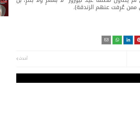
لم يتناول مطلقاً عيد نيوروز لا بشعرٍ ولا بنثرٍ، بل
 ممن عُرِفت عنهم الزندقة).
أحدث