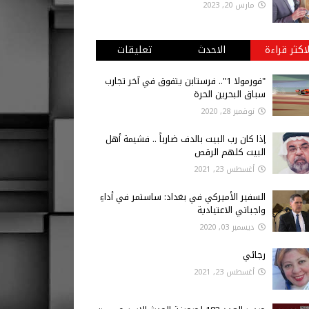
مارس 20, 2023
لاكثر قراءة
الاحدث
تعليقات
"فورمولا 1".. فرستابن يتفوق في آخر تجارب
سباق البحرين الحرة
نوفمبر 28, 2020
إذا كان رب البيت بالدف ضارباً .. فشيمة أهل
البيت كلهم الرقص
أغسطس 23, 2021
السفير الأميركي في بغداد: ساستمر في أداءِ
واجباتي الاعتيادية
ديسمبر 03, 2020
رجائي
أغسطس 23, 2021