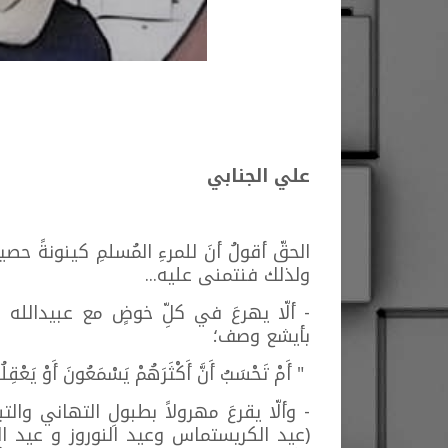
علي الجنابي
الحقّ أقولُ أنَ للمرءِ المُسلمِ كينونةً حصي
ولذلك فنتمنى عليه...
- ألّا يهرعَ في كلِّ خوضٍ مع عبيدالل
بأيشع وصف؛
" أَمْ تَحْسَبُ أَنَّ أَكْثَرَهُمْ يَسْمَعُونَ أَوْ يَعْقِلُون
- وألّا يقرعَ مهرولاً بطبولِ التهاني والتبر
(عيد الكريستماس وعيد النوروز و عيد الش