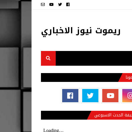
ريموت نيوز الاخباري
عونا
فة الحدث الاسبوعي