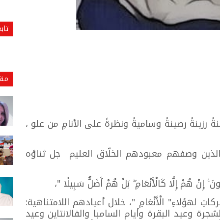
تاب
مقا
نةً رزينةً رصينةً وساميةً ونظرةً على الأنامِ من علو ،
ه الذين وصفهم معبودهم الخلّاق العليم جل ثناؤه
َ ۚ إِنْ هُمْ إِلَّا كَالْأَنْعَامِ ۖ بَلْ هُمْ أَضَلُّ سَبِيلًا "،
كاتِ لهؤلاءِ" الْأَنْعَامِ "، خلال أعيادهم اللامتناهية:
جرة وعيد البقرة وأيام السامبا والفالانتاين وعيد