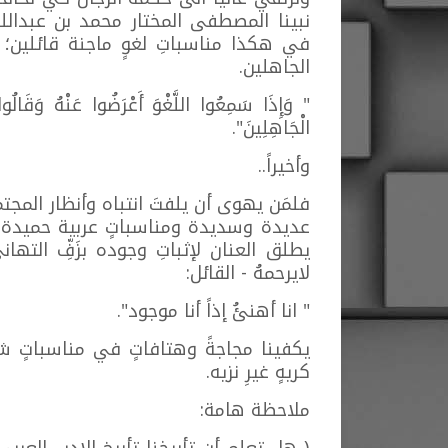
نبينا المصطفى المختار محمد بن عبدالله
في هكذا مناسباتِ لغوٍ ماجنة قائلين؛ 
الجاهلين.
" وَإِذَا سَمِعُوا اللَّغْوَ أَعْرَضُوا عَنْهُ وَقَالُوا ل
الْجَاهِلِينَ".
وأخيراً..
فلمَن يهوى أن يلفتَ انتباه وأنظار المجت
عديدة وسديدة ومناسباتٍ عربية حميدة 
يطلق العنان لإثباتِ وجوده بزَفِّ التهان
لايرحمهُ - القائل:
" انا أهنئُ إذاً أنا موجود".
يكفينا مجاجةً وهتافاتٍ في مناسباتٍ شرك
كريهٍ غيرِ نزيه.
ملاحظة هامة: