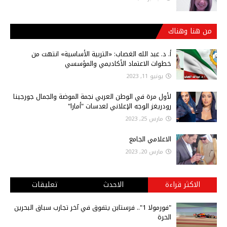
من هنا وهناك
أ‌. د. عبد الله الغصاب: «التربية الأساسية» انتهت من
خطوات الاعتماد الأكاديمي والمؤسسي
يونيو 11, 2023
لأول مرة في الوطن العربي نجمة الموضة والجمال جورجينا
رودريغز الوجه الإعلاني لعدسات "أمارا"
مارس 25, 2023
الاعلامي الجامع
مارس 20, 2023
الاكثر قراءة
الاحدث
تعليقات
"فورمولا 1".. فرستابن يتفوق في آخر تجارب سباق البحرين
الحرة