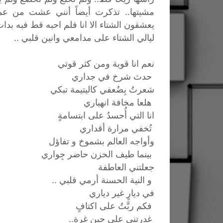
مشيتها.. تذكرت أيضاً أنني عشت من عمر
يعشقون الشتاء الا انا فلم احبه قط فبه 
ليالي الشتاء على مدامعي وانين قلبي ..
نعم انا قوية ومن كثر قوتي
حدث شرخ في جداري
شعرتُ بِضُعفي كاليتيمة تبكي
هلعا مخافة انهياري
انا التي أُحسدُ على ابتسامةٍ
تُخفي مرارة أقداري
وأواجه العالم بشموخ و تفاؤل
بينما طيف الحزن حاضر جِواري
جعلتني العاطفة
و النية الحسنة أرمي قلبي ..
في ديارٍ غير دياري
فكم ربَّتُ على اكتافٍ
غدرتني على حين غرة..