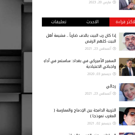
مارس 20, 2023
لاكثر قراءة
الاحدث
تعليقات
إذا كان رب البيت بالدف ضارباً .. فشيمة أهل
البيت كلهم الرقص
أغسطس 23, 2021
السفير الأميركي في بغداد: ساستمر في أداءِ
واجباتي الاعتيادية
ديسمبر 03, 2020
رجائي
أغسطس 23, 2021
التربية الدامجة بين الإدماج والممارسة (
المغرب نموذجا )
ديسمبر 02, 2021