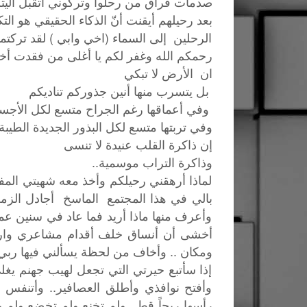
صدمات فراق من رحلوا وتركوني اتقبل اليت
بعد رحيلهم أيقنت أنّ الذكاء الحقيقي هو التك
الرحلين إلى السماء (اخي وابي ) لقد تركتما
رحمكم الله وغفر لكم يا أغلى من فقدت أ
ان الأرض لا تبكي
بل يتسرب منها أنين جذوركم تناديكم
وفي أعماقها رغم الجراح متسع لكل الأجساد
وفي تربتها متسع لكل البذور الجديدة الطيبة
إن ذاكرة القلب عنيدة لا تنسى
وذاكرة التراب موسمية..
لماذا أرهقني رحيلكم وأخذ معه شهيتي الم
بالي في هذا المجتمع الماسخ أجادل الزمن
وأعرف منها ماذا أريد فما عاد في سنين عمر
أخشى أن أنساق خلف أقدام مشاعري وارتكب
ومكان .. وأخاف من لحظة يسألني فيها ربي 
إذا سأتبع حيرتي التي تجعل لهيب جهنم يغل
وأفتح نوافذي وأطلق العصافير.. وأتنفس بع
رأسها ريحاً قط.. ولم تخنع ولم تخضع ولم 