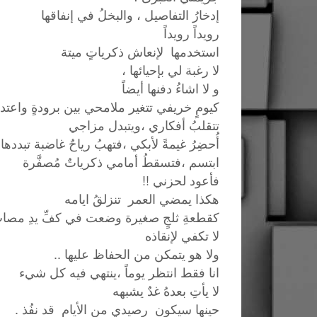
إدخارُ التفاصيل ، والبخلُ في إنفاقها
رويداً رويداً
استخدمها لإنعاش ذكرياتٍ ميتة
لا رغبة لي بإحيائها ،
و لا اشاءُ دفنها أيضاً
كيومٍ خريفي تتغير ملامحي بين برودةٍ واعت
تتقلبُ أفكاري ،ويتبدل مزاجي
أُحضِرُ غيمةً لأبكي ،فتهبُ رياحٌ غاضبة تبددها 
ابتسم ،فتسقطُ أمامي ذكرياتٌ مُصفَّرة
فأعود لحزني !!
هكذا يمضي العمر تنزلقُ ايامه
كقطعةِ ثلجٍ صغيرة وضعت في كفِّ يدِ مصا
لا تكفي لإنقاذه
ولا هو يتمكن من الحفاظ عليها ..
انا فقط انتظر يوماً ،ينتهي فيه كل شيء
لا يأتِ بعدهُ غدٌ يشبهه
حينها سيكون رصيدي من الأيام قد نفُذ .