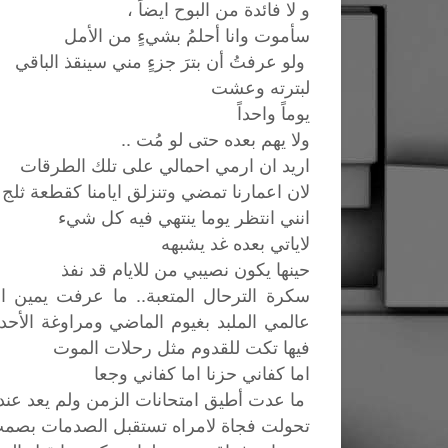
و لا فائدة من البوح ايضاً ،
سأموت وانا أحلمُ بشيءٍ من الأمل
ولو عرفتُ أن بترَ جزءٍ مني سينقذ الباقي
لبترته وعشت
يوماً واحداً
ولا يهم بعده حتى لو مُت ..
اريد ان ارمي احمالي على تلك الطرقات
لان اعمارنا تمضي وتنزلق ايامنا كقطعة
انني انتظر يوما ينتهي فيه كل شيء
لاياتي بعده غد يشبهه
حينها يكون نصيبي من للايام قد نفذ
سكرة الترحال المتعبة.. ما عرفت يمين الل
عالمي الملبد بغيوم الماضي ومراوغة الأحد
فيها تكت للقدوم مثل رحلات الموت
اما كفاني حزنا اما كفاني وجعا
ما عدت أطيق امتحانات الزمن ولم يعد عن
تحولت فجاة لامراه تستقبل الصدمات بصم