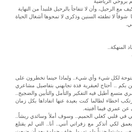
م بروحي الرياضية
يف مع الرحيل، وأن لا تتفاجأ بالرحيل فلنبدأ من النهاية
 شوقاً لا تطفئه السنين وذكرى لا تمحوها أشغال الحياة
خي.
 المنهكة..
فتوحة لكل شيء وأي شيء.. ولماذا حينما تخطرون على
 بكم .. أحتاج لعبقرية فذة تجابهني بتفاصيل مشاعري
ي متسع أطيل فيه التفكير والتأمل والتأبين والضجيج..
 اخطاء لطالما كنت بعيدة عنها اتفاداها بكل زمان
عن عمري فيما أفنيته.
ي في قلبي كغلي الحميم.. وسوف أملأ وسائدي ريشاً..
مق لكي أتذكر مع زفراتي أنني.. أنا.. التي لم يقتلع
يغير مشيتها حزناً ولم تهرول خلف حمامة بعد أن ضيعت