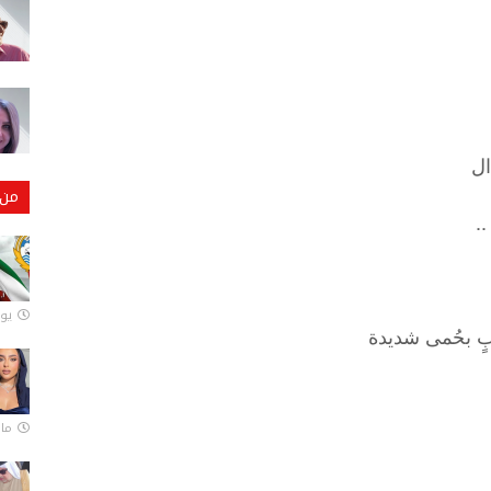
دال
من 
..
يونيو
بٍ بحُمى شديدة
مارس 