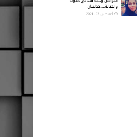
المواطن وحقه الخدمي/الدولة
والجباية.....جدليتان
أغسطس 23, 2021