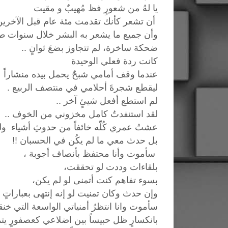
يا لهُ من شعورٍ فظ مُهيبٌ و مقيت
أن تشعر كأنك تقدمت مئة عام قبل الآخري
وأن جميع ما يشعر به البشر خلال سنوات ط
ضحكة ساخرة، لم تتجاوز بضعَ ثوانٍ ..
كانت ردة فعلي الوحيدة
عندما وقف أمامي شبحٌ يحمل بيده منشاراً
ليقطع شجرةَ أحلامي في منتصف الربيع .
لم استطع أفعل شيئٍ آخر ..
لقد استنفدتُ كامل مخزوني من الخوف ..
عشتُ عمري كُلّه خائفاً من حدوثِ أشياء و
بل حدث معي ما لم يكُن في الحسبان !!
سأموت وأنا محتفظ بأنصاف أجوبة ،
بلقاءات وددت لو تحققت،
بسوء تفاهم كنت أتمنى لو لم يكن،
وإن حدث وكان تمنيت لو إنه إنتهى بعباراتٍ
سأموت وانا انتظرُ أمنياتي الواسعة التي خنق
بانكسارٍ ظل حبيساً بين اضلاعي كعصفورٍ يتمن