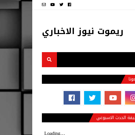
ريموت نيوز الاخباري
عونا
فة الحدث الاسبوعي