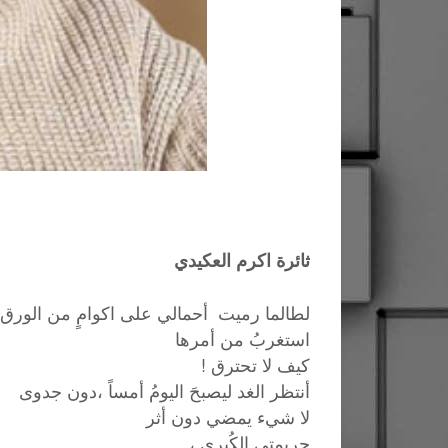
ثائرة اكرم العكيدي
لطالما رميت أحمالي على اكوامٍ من الورق
استغربُ من أمرها
كيف لا تحترق !
أنتظر الغد ليصبحَ اليومُ أمساً ،دون جدوى
لا شيء يمضي دون أثر
جريمتي الكُبرى ،