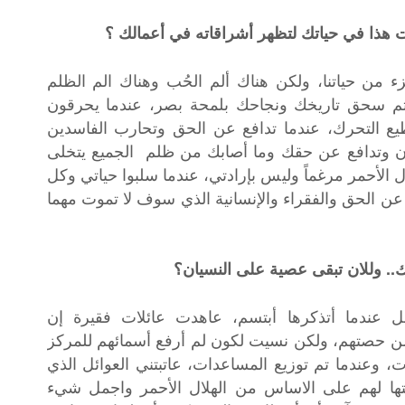
ست هذا في حياتك لتظهر أشراقاته في أعمالك ؟
ء من حياتنا، ولكن هناك ألم الحُب وهناك الم الظلم
تم سحق تاريخك ونجاحك بلمحة بصر، عندما يحرقون
يع التحرك، عندما تدافع عن الحق وتحارب الفاسدين
ون وتدافع عن حقك وما أصابك من ظلم الجميع يتخلى
الأحمر مرغماً وليس بإرادتي، عندما سلبوا حياتي وكل
ن الحق والفقراء والإنسانية الذي سوف لا تموت مهما
. وللان تبقى عصية على النسيان؟
 عندما أتذكرها أبتسم، عاهدت عائلات فقيرة إن
من حصتهم، ولكن نسيت لكون لم أرفع أسمائهم للمركز
، وعندما تم توزيع المساعدات، عاتبتني العوائل الذي
ها لهم على الاساس من الهلال الأحمر واجمل شيء