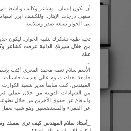
أن تكون إنسان.. وشاعر وكاتب وناشط في ح
منتهى درجات الإيثار.. وللكشف ابرز اسهاما
لبى الحوار بسعة صدر وسلاسة
تحية طيبة نشكرك لتلبية الحوار.. ليكون ح
من خلال سيرتك الذاتية عرفت كشاعر وكا
عنك
...
الأسم سلام نعمة محمد المغري أكتب بإسم 
جامعة بغداد، دبلوم عالي هندسة حاسبات،
المهندس، كنت سابقاً مدير شعبة الكوارث 
من الشهادات الدولية من خلال عملي في ال
والدفاع عن حقوق الآخرين من خلال تطوعي
عن الفقراء والمستضعفين وهو شبيه بعمل اله
_أستاذ سلام المهندس كيف ترى نفسك وسط
ليكون الانسان هو القربان؟؟