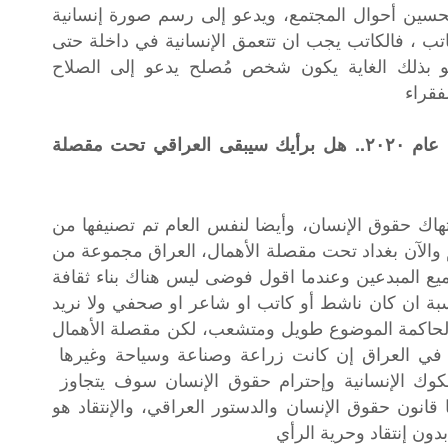
تحسين أحوال المجتمع، ويدعو إلى رسم صورة إنسانية
اتب ، فالكاتب يجب ان تتعمق الإنسانية في داخلة حتى
 بذلك الغاية يكون شخص مُصلح يدعو إلى الصلاح
فقراء
_ كيف تجد حال المبدعين في العراق بعد عام ٢٠٢٠.. هل برأيك سيبقى العراقي تحت مقصلة
إولى في إنتهاك حقوق الإنسان، وأيضا لنفس العام تم تصنيفها من
لم والآن بغداد تحت مقصلة الأهمال، العراق مجموعة من
 المبدعين وعندما اقول فوضى ليس هناك بناء ثقافة
بة ان كان ناشط أو كاتب او شاعر او صحفي ولا نريد
 الحاكمة الموضوع طويل ومتشعب، لكن مقصلة الأهمال
في العراق إن كانت زراعة وصناعة وسياحة وغيرها
صكوك الإنسانية وإحترام حقوق الإنسان سوف يتجاوز
ا قانون حقوق الإنسان والدستور العراقي، والإنتقاد هو
بدون إنتقاد وحرية الرأي