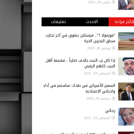
مارس 20, 2023
لاكثر قراءة
الاحدث
تعليقات
"فورمولا 1".. فرستابن يتفوق في آخر تجارب
سباق البحرين الحرة
نوفمبر 28, 2020
إذا كان رب البيت بالدف ضارباً .. فشيمة أهل
البيت كلهم الرقص
أغسطس 23, 2021
السفير الأميركي في بغداد: ساستمر في أداءِ
واجباتي الاعتيادية
ديسمبر 03, 2020
رجائي
أغسطس 23, 2021