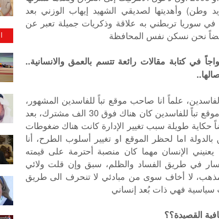
يد وطن) وأهديتها لصديقي الشهيد إيهاب الوزني بعد
ي سوريا تربطني به علاقة وذكريات جميلة تعبر عن
ا
 وأيضاً نحن نسكن نفس المحافظة
جاً في كتابة مقالات رائعة تتسم بالعمق والانسانية..
الها..
لفاسدين، علماً انا صاحب موقع تباً للفاسدين المشهور،
وصدى الحقيقة، وكروب كلية اللغات، علما موقع تباً للفاسدين كان هناك فوق 30 الف مشترك، بعد
يضاً حكاية طويلة سبب تغيير الإدارة كانت هناك ضغوطات
الدولة اما لحظر الموقع او تغيير أسلوب الطرح، أنا
ا يعنيني الإنسان مهما كان منصبة أحترمة على قيمته
 سار في طريق الفساد والظلم، سبق وإن قلت ولائي
أو مذهب، لا أخاف سوى من مبادئي لا تنحرف الى طريق
نت سياسية فهي ذات بُعد إنساني
افية القصيدة؟؟