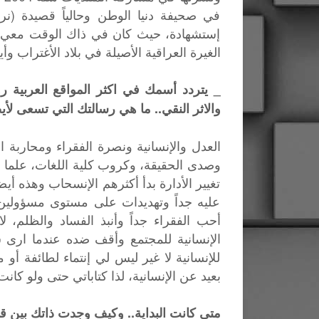
في صحيفة دنيا الوطن وحالياً قصيدة (نر
إستشهادة، حيث كان في ذاك الوقت معي ف
الغيرة العراقية الأصيلة في بلاد الأغتراب
_ يتردد أسمك في اكثر المواقع العربية روا
والاثر النقي.. ما هي رسالتك التي تسعى لأيص
العدل والإنسانية ونصرة الفقراء ومحاربة ا
تغيير الأدارة بدأ أكثرهم الإنسحاب وهذه أ
عليه جداً وتهديدات على مستوى مسؤولين ب
أحب الفقراء جداً وأنبذ الفساد والظلم، ل
الإنسانية للمجتمع وأقف ضده عندما ارى
للإنسانية لا غير ليس لي إنتماء لطائفة 
بعيد عن الإنسانية، لذا كتاباتي حتى ولو كا
متى كانت البداية.. وكيف وجدت ذاتك بين ق