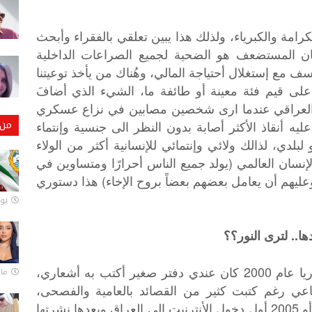
رامة والكبرياء، ولذلك هذا يبين تعلقي بالفقراء وأبحث
سان المستضعف هو الضحية لجميع الصراعات الداخلية
سف مع إستغلال أحتياجة المالي، وهُناك من يأخذ توعيتنا
على قيم فئة معينة أو طائفة ما، الشيء الذي أضافَ
ر العراقي عندما ارى شخصين مصابين في نزاع عسكري
من 
ه أنقاذ الأكثر أصابة بدون النظر الى جنسية وإنتماء
دي، لذالك ولائي وإنتمائي للإنسانية أكثر من الولاء
 المادة (1) من حقوق الإنسان العالمي (يولد جميع الناس أحرارًا ومتساوين في
وعليهم أن يعامل بعضهم بعضاً بروح الإخاء) هذا دستوري
يونيو
ا.. لترى النور؟؟
كانت سابقا "سيدة الكلمات" كتبتها في سوريا عام 2000 كان عندي دفتر صغير أكتب به أشعاري،
مارس 
عي رغم كتبت كثير من القصائد بالعامية والفصحى،
ونشرتها في مشاركة المنتديات سنة 2004 أو 2005 أول دخول الأنترنيت إلى العراق وبعدها نشرتها