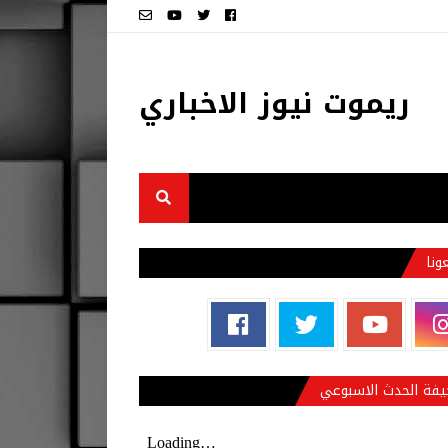
ريموت نيوز الاخباري
عونا
فة الحدث الاسبوعي