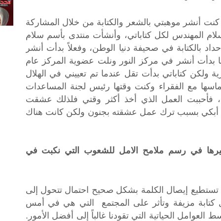
 خلال المنتديات كنت أنشر موهبتي بالشعر والكتابة من خلال المشاركة
ام المهندس لكل كتاباتي، وأنشأت منتدى بأسم سلام
اد بالكتابة في صحيفة دنيا الوطن، وفعلاً بدأت أنشر
ا بدأت أنشر في مركز النور ونلت عضوية المركز عام
رية ولكن كتاباتي بدأت تقل عندما تم تعييني في الهلال
 الكوارث تماسها مع الفقراء وكنت وقتها رئيس لجنة المساعدات
ين، فأحببت العمل الذي أخذ أكثر وقتي فلذلك عشقت
ظة أبكي بسبب ترك عمل عشقته بجنون ولكن كانت هناك
ثيرها في رسم ملامح الامل للشعوب التي نكبت في
م تستطيع إيصال الكلمة بشكل صحيح احتمال تتحول إلى
ل كتابة مزيفة وتأثر على المجتمع التي هي في أمس
العوامل الحياتية التي تقودنا غالباً إلى أفضل الأمور.