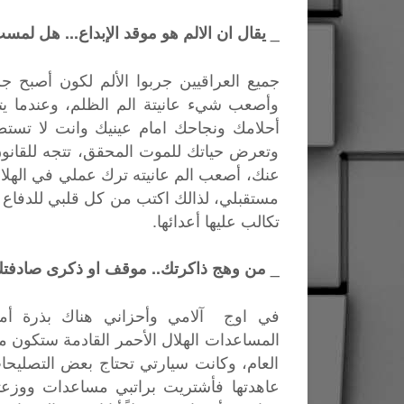
_ يقال ان الالم هو موقد الإبداع... هل لم
جميع العراقيين جربوا الألم لكون أصبح جز
وأصعب شيء عانيتة الم الظلم، وعندما ي
أحلامك ونجاحك امام عينيك وانت لا تستط
وتعرض حياتك للموت المحقق، تتجه للقان
عنك، أصعب الم عانيته ترك عملي في الهلال 
مستقبلي، لذالك اكتب من كل قلبي للدفاع ع
تكالب عليها أعدائها.
_ من وهج ذاكرتك.. موقف او ذكرى صادفتك.
في اوج آلامي وأحزاني هناك بذرة أمل
المساعدات الهلال الأحمر القادمة ستكون 
العام، وكانت سيارتي تحتاج بعض التصليحات
عاهدتها فأشتريت براتبي مساعدات ووزعت