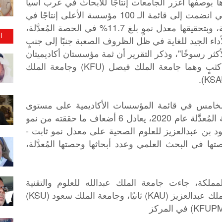
 بوصفها أغزر الجامعات إنتاجًا للأبحاث في غرب آسيا
والشرق الأوسط وأفريقيا، وهي الوحيدة التي انضمت إلى قائمة الـ 100 مؤسسة الأعلى إنتاجًا في
هذا المجال، بصعودها 20 مركزًا في القائمة، وبتحقيقها معدل نموٍ بلغ 11.7% في الحصة المُعدَّلة،
ا
لأداء الجيد للغاية في ظل الظروف الصعبة جنبًا إلى جنبٍ
ثر رسوخًا"، وذكر التقرير أن ثمة مؤسستان أكاديميتان
سعوديتان أُخريان تستحقان متابعتهما عن كثبٍ وهما جامعة الملك فيصل (KFU) وجامعة الملك
 الخامس في قائمة المؤسسات الأكاديمية على مستوى
المملكة، بعدما حققت نموًا كبيرًا في الحصة المُعدَّلة عام 2020، يعادل 6 أضعاف ما حققته من نمو
 سعود بن عبدالعزيز للعلوم الصحية على معدل نمو ثابت -
 في البحث العلمي وعدد أبحاثها وحصتها المُعدَّلة،
ملكة، جاءت جامعة الملك عبدالله للعلوم والتقنية
«كاوست» في المركز الأول، تليها جامعة الملك عبدالعزيز (KAU) ثانيًا، وجامعة الملك سعود (KSU)