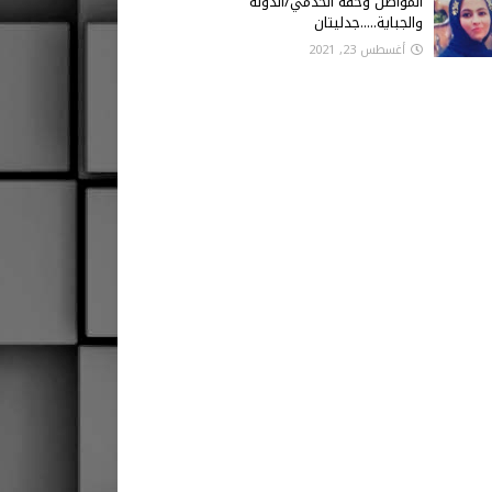
المواطن وحقه الخدمي/الدولة
والجباية.....جدليتان
أغسطس 23, 2021