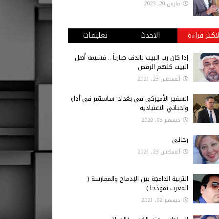
مارس 20, 2023
لاكثر قراءة
الاحدث
تعليقات
إذا كان رب البيت بالدف ضارباً .. فشيمة أهل
البيت كلهم الرقص
أغسطس 23, 2021
السفير الأميركي في بغداد: ساستمر في أداءِ
واجباتي الاعتيادية
ديسمبر 03, 2020
رجائي
أغسطس 23, 2021
التربية الدامجة بين الإدماج والممارسة (
المغرب نموذجا )
ديسمبر 02, 2021