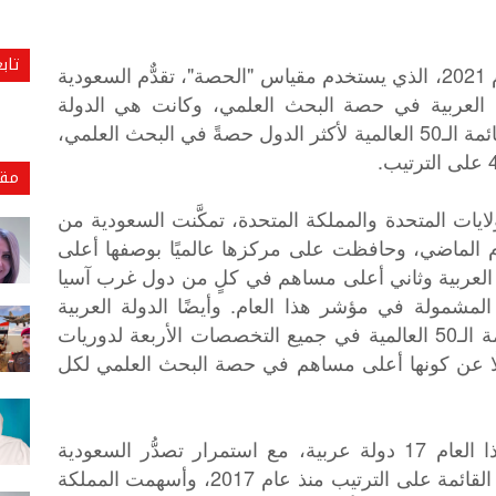
تاب
أظهرت الجداول السنوية لمؤشر نيتشر لعام 2021، الذي يستخدم مقياس "الحصة"، تقدٌّم السعودية
 العربية في حصة البحث العلمي، وكانت هي الدولة
الوحيدة - إلى جانب الإمارات- التي دخلت قائمة الـ50 العالمية لأكثر الدول حصةً في البحث العلمي،
مقا
لايات المتحدة والمملكة المتحدة، تمكَّنت السعودية من
عام الماضي، وحافظت على مركزها عالميًا بوصفها أعلى
لعربية وثاني أعلى مساهم في كلٍ من دول غرب آسيا
طقة الشرق الأوسط وأفريقيا (MEA) المشمولة في مؤشر هذا العام. وأيضًا الدولة العربية
الوحيدة - بجانب الإمارات- التي دخلت قائمة الـ50 العالمية في جميع التخصصات الأربعة لدوريات
لًا عن كونها أعلى مساهم في حصة البحث العلمي لكل
وضمَّت الجداول السنوية لمؤشر نيتشر هذا العام 17 دولة عربية، مع استمرار تصدُّر السعودية
والإمارات ومصر المراكز الثلاثة الأولى في القائمة على الترتيب منذ عام 2017، وأسهمت المملكة