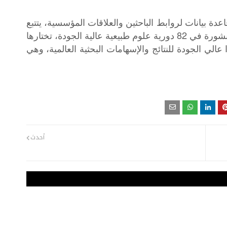
اعدة
بيانات
لروابط
الباحثين
والعلاقات
المؤسسية،
يتتبع
82
نشورة
في
دورية
علوم
طبيعية
عالية
الجودة،
تختارها
عالي
الجودة
للنتائج
والإسهامات
البحثية
العالمية،
وهي
أحدث