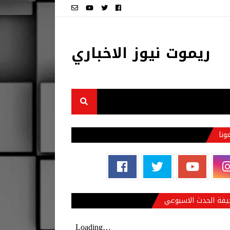
ريموت نيوز الاخباري
عونا
فة الحدث الاسبوعي