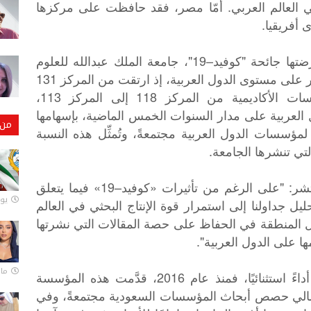
ي العالم العربي. أمّا مصر، فقد حافظت على مركزها
 أفريقيا.
وعلى الرغم من التحديات والقيود التي فرضتها جائحة "كوفيد–19"، جامعة الملك عبدالله للعلوم
والتقنية «كاوست» في الصدارة وبفارقٍ كبير على مستوى الدول العربية، إذ ارتقت من المركز 131
إلى المركز 125، وعلى مستوى المؤسسات الأكاديمية من المركز 118 إلى المركز 113،
لعربية على مدار السنوات الخمس الماضية، بإسهامها
من 
مي لمؤسسات الدول العربية مجتمعةً، وتُمثِّل هذه النسبة
 التي تنشرها الجامعة.
وقال ديفيد سوينبانكس، مؤسس مؤشر نيتشر: "على الرغم من تأثيرات «كوفيد–19» فيما يتعلق
يونيو
ل جداولنا إلى استمرار قوة الإنتاج البحثي في العالم
ول المنطقة في الحفاظ على حصة المقالات التي نشرتها
ها على الدول العربية".
مارس 
وأضاف سوينبانكس أن " كاوست حققت أداءً استثنائيًا، فمنذ عام 2016، قدَّمت هذه المؤسسة
ها ما يزيد على 75% من إجمالي حصص أبحاث المؤسسات السعودية مجتمعةً، وفي