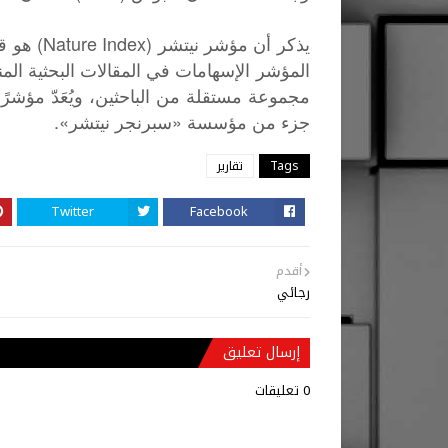
(Nature Index)
يذكر
أن
مؤشر
نيتشر
هو
ق
المؤشر
الإسهامات
في
المقالات
البحثية
الم
مجموعة
مستقلة
من
الباحثين،
ويُعَدّ
مؤشرًا
».
«
جزء
من
مؤسسة
سبرنجر
نيتشر
Tags
تقارير
Twitter
Facebook
أقدم
رجائي
إرسال تعليق
0 تعليقات