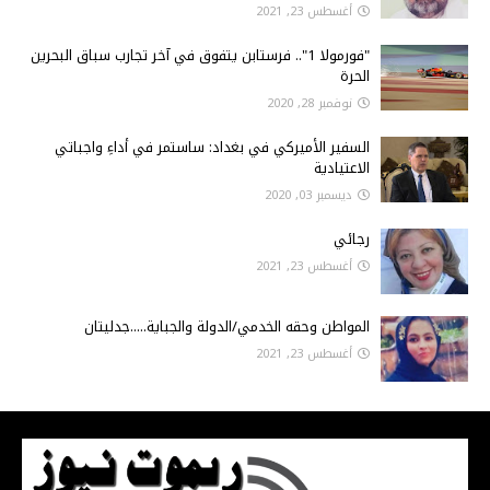
أغسطس 23, 2021
"فورمولا 1".. فرستابن يتفوق في آخر تجارب سباق البحرين
الحرة
نوفمبر 28, 2020
السفير الأميركي في بغداد: ساستمر في أداءِ واجباتي
الاعتيادية
ديسمبر 03, 2020
رجائي
أغسطس 23, 2021
المواطن وحقه الخدمي/الدولة والجباية.....جدليتان
أغسطس 23, 2021