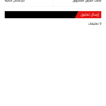
شعب العراق المسروق
كردستان الثانية
إرسال تعليق
0 تعليقات