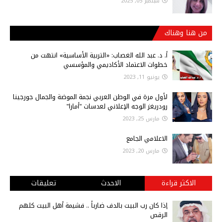
سبتمبر 05, 2025
من هنا وهناك
أ‌. د. عبد الله الغصاب: «التربية الأساسية» انتهت من
خطوات الاعتماد الأكاديمي والمؤسسي
يونيو 11, 2023
لأول مرة في الوطن العربي نجمة الموضة والجمال جورجينا
رودريغز الوجه الإعلاني لعدسات "أمارا"
مارس 25, 2023
الاعلامي الجامع
مارس 20, 2023
الاكثر قراءة
الاحدث
تعليقات
إذا كان رب البيت بالدف ضارباً .. فشيمة أهل البيت كلهم
الرقص