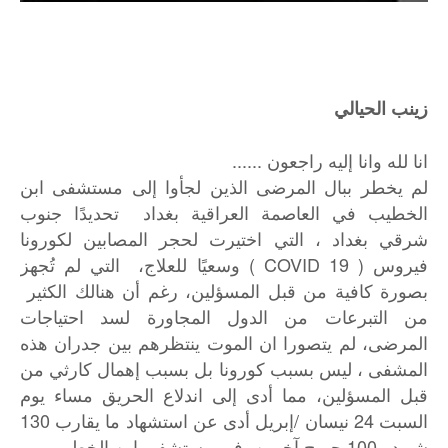
زينب الحيالي
انا لله وانا إليه راجعون ......
لم يخطر ببال المرضى الذين لجأوا إلى مستشفى ابن
الخطيب في العاصمة العراقية بغداد تحديدًا جنوب
شرقي بغداد ، التي اختيرت لحجر المصابين لكورونا
فيروس ( 19 COVID ) وسعيًا للعلاج، التي لم تُجهز
بصورة كافية من قبل المسؤلين، رغم أن هنالك الكثير
من التبرعات من الدول المجاورة لسد احتياجات
المرضى، لم يتصورا ان الموت ينتظرهم بين جدران هذه
المشفى ، ليس بسبب كورونا بل بسبب إهمال كارثي من
قبل المسؤلين، مما أدى إلى اندلاع الحريق مساء يوم
السبت 24 نيسان /إبريل أدى عن استشهاد ما يقارب 130
شهيد و100 جريح آخرين، في مستشفى ابن الخطيب.