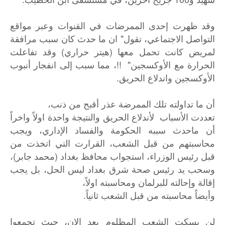
وقد ظهرت إحدى الممرضات في القنوات وعبر مواقع
التواصل الاجتماعي، تقول" ان ما حدث كان سبب مرافقة
لمريض كانت تحمل معها (هيتر حراري) وقد تفاعلت
الحرارة مع الأوكسجين" !!، مما سبب إلى انفجار أنبوب
الأوكسجين واندلاع الحريق.
أن ما تداولته تلك الممرضة عذر أقبح من ذنب،
تعددت الأسباب لأندلاع الحريق والنتيجة واحدة اولاً واخراً
أن ماحدث سببه الحكومة والفساد الإداري، ويجب
محاسبتهم من قبل الشعب، القرارت التي اتخذت من
قبل رئيس الوزراء، استجواب محافظ بغداد (محمد جابر)،
وسحب يد رئيس صحة شرق بغداد ليس الحل، بل يجب
إقالة وإحالته للبرلمان ومحاسبته اولاً،
وأيضاً محاسبته من قبل الشعب ثانياً.
لن يسكت الشعب المظلوم بعد إلان، حيث تجمعوا