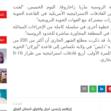
 الروسية ماريا زاخاروفا، اليوم الخميس، "لفتت
القاذفات الاستراتيجية الأمريكية في القاعدة الجوية
تاب
رات مشتركة مع القوات الجوية النرويجية".
هو خطوة أخرى في سلسلة كاملة من الإجراءات المماثلة
ي المنطقة المجاورة مباشرة للحدود الروسية".
مقا
وكانت القيادة العسكرية الأمريكية في أوروبا، قد ذكرت مطلع الشهر الجاري أن أكثر من 200 من
 "دايس" في ولاية تكساس إلى قاعدة "أورلان" الحوية
النرويجية التي من المخطط أن تستضيف، للمرة الأولى، أربع قاذفات استراتيجية من طراز В-1В
أحدث
إبراهيم رئيسي: ايران والعراق لايمكن الفراق