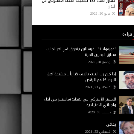
صدور العدد 183 لصحيفة الحدث الاسبوعي من
لندن
مايو 30, 2026
 قراءة
"فورمولا 1".. فرستابن يتفوق في آخر تجارب
سباق البحرين الحرة
نوفمبر 28, 2020
إذا كان رب البيت بالدف ضارباً .. فشيمة أهل
البيت كلهم الرقص
أغسطس 23, 2021
السفير الأميركي في بغداد: ساستمر في أداءِ
واجباتي الاعتيادية
ديسمبر 03, 2020
رجائي
أغسطس 23, 2021