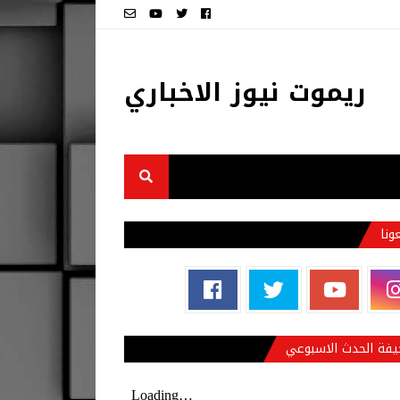
ريموت نيوز الاخباري
عونا
فة الحدث الاسبوعي