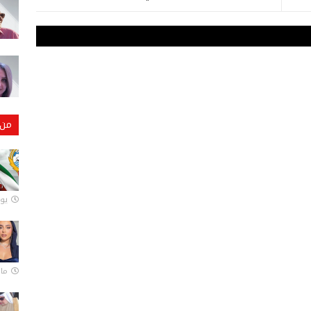
من 
يونيو
مارس 