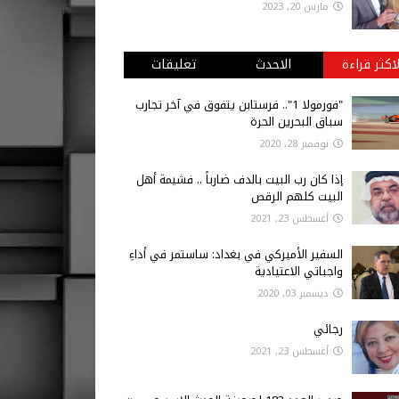
مارس 20, 2023
لاكثر قراءة
الاحدث
تعليقات
"فورمولا 1".. فرستابن يتفوق في آخر تجارب
سباق البحرين الحرة
نوفمبر 28, 2020
إذا كان رب البيت بالدف ضارباً .. فشيمة أهل
البيت كلهم الرقص
أغسطس 23, 2021
السفير الأميركي في بغداد: ساستمر في أداءِ
واجباتي الاعتيادية
ديسمبر 03, 2020
رجائي
أغسطس 23, 2021