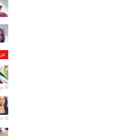
من 
يونيو
مارس 