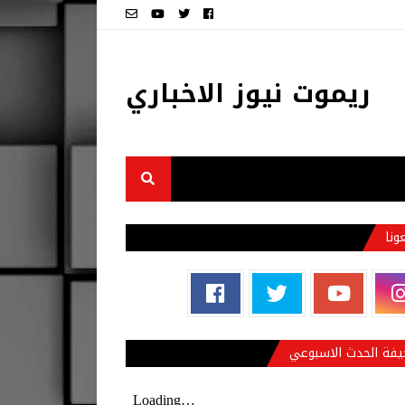
ريموت نيوز الاخباري
عونا
فة الحدث الاسبوعي