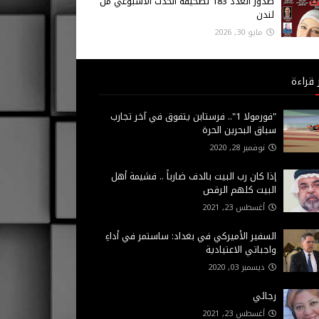
صدور العدد 183 لصحيفة الحدث الاسبوعي من
لندن
مايو 30, 2026
 قراءة
"فورمولا 1".. فرستابن يتفوق في آخر تجارب
سباق البحرين الحرة
نوفمبر 28, 2020
إذا كان رب البيت بالدف ضارباً .. فشيمة أهل
البيت كلهم الرقص
أغسطس 23, 2021
السفير الأميركي في بغداد: ساستمر في أداءِ
واجباتي الاعتيادية
ديسمبر 03, 2020
رجائي
أغسطس 23, 2021