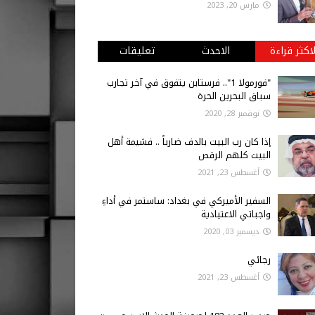
مارس 20, 2023
لاكثر قراءة
الاحدث
تعليقات
"فورمولا 1".. فرستابن يتفوق في آخر تجارب
سباق البحرين الحرة
نوفمبر 28, 2020
إذا كان رب البيت بالدف ضارباً .. فشيمة أهل
البيت كلهم الرقص
أغسطس 23, 2021
السفير الأميركي في بغداد: ساستمر في أداءِ
واجباتي الاعتيادية
ديسمبر 03, 2020
رجائي
أغسطس 23, 2021