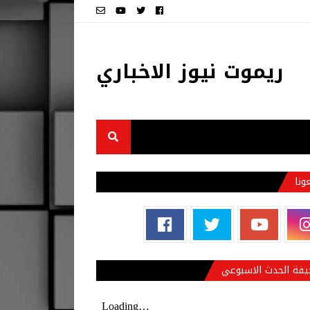
ريموت نيوز الاخباري
عونا
فة الحدث الاسبوعي