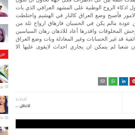
ول
اذكاء
الروح
الوطنية
على
المشهد
العراقي
الذي
بات
لامور
فأصبح
وضع
العراق
كالنار
في
الهشيم
واختلطت
عودة
مالم
يكن
في
الحسبان
فازهاق
ارواح
ثلة
من
وحش
المخلوقات
واقذرها
أعاد
للاذهان
رهان
السياسين
فية
قد
غير
الحسابات
وغير
المعادلة
وبات
وضع
العراق
ن
شعبا
لم
يتمكن
ان
يجاري
احداث
لايقوى
عليها
الا
من 
يونيو
أحدث
لاتظن ...
مارس 