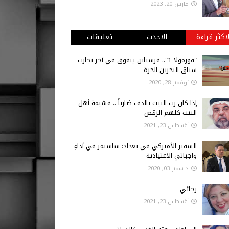
مارس 20, 2023
لاكثر قراءة
الاحدث
تعليقات
"فورمولا 1".. فرستابن يتفوق في آخر تجارب
سباق البحرين الحرة
نوفمبر 28, 2020
إذا كان رب البيت بالدف ضارباً .. فشيمة أهل
البيت كلهم الرقص
أغسطس 23, 2021
السفير الأميركي في بغداد: ساستمر في أداءِ
واجباتي الاعتيادية
ديسمبر 03, 2020
رجائي
أغسطس 23, 2021