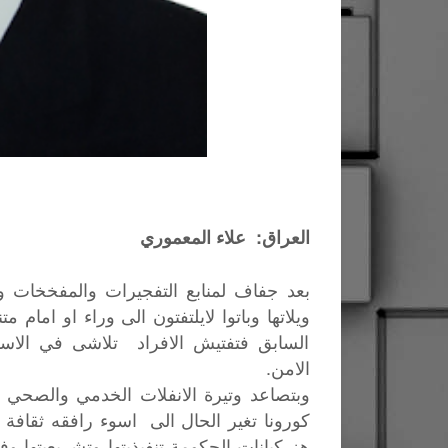
العراق: علاء المعموري
بعد جفاف لمنابع التفجيرات والمفخخات وا
ويلاتها وباتوا لايلتفتون الى وراء او اما
السابق فتفتيش الافراد تلاشى في الاس
الامن.
وبتصاعد
وتيرة
الانفلات
الخدمي
والصحي
كورونا
تغير
الحال
الى
اسوء
رافقه
ثقافة
هز
كيانات
الحكومة
تنفيذيتها
وتشريعيتها
وف