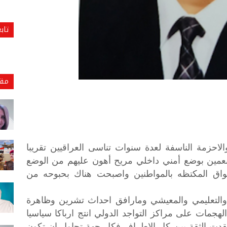
تاب
مقا
لاحزمة الناسفة لعدة سنوات تناسى العراقيين تقريبا
م متنعمين بوضع أمني داخلي مريح أهون عليهم من الوضع
واق المكتظه بالمواطنين واصبحت هناك بحبوحه من
والتعليمي
والمعيشي
ومارافق
احداث
تشرين
وظاهرة
الهجمات
على
مراكز
التواجد
الدولي
انتج
ارباكا
سياسيا
قدت
الثقة
بين
كل
الاطراف
فكل
جهة
تحاول
ان
تكون