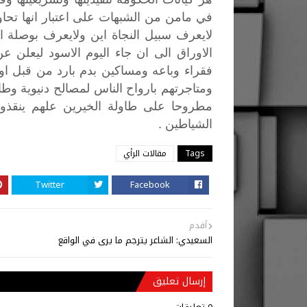
في
مامن
من
الشبهات
على
اعتبار
انها
تحا
لايعرف
سبيل
النجاة
اين
ولايعرف
بوصلة
ا
الاوراق
الى
ان
جاء
اليوم
الاسود
ليعلن
عن
فقراء
وباعه
ومساكين
بدم
بارد
من
قبل
ا
ومتاجرتهم
بارواح
الناس
لمصالح
دنيوية
وطائ
مطروحا
على
طاولة
الخيرين
علهم
ينقذو
.
الشياطين
Tags
مقالات الرأي
Twitter
Facebook
أقدم
السعيدي: الشاعر يترجم ما يرى في الواقع
إرسال تعليق