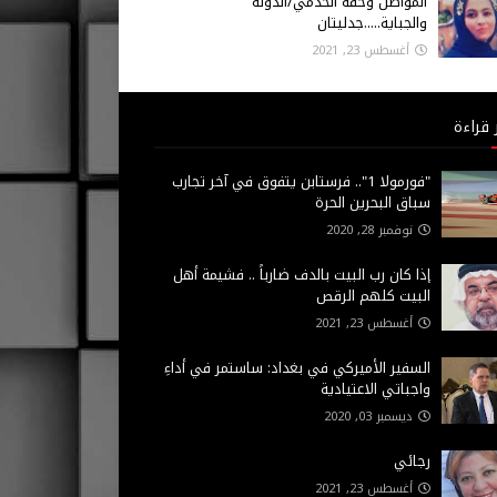
المواطن وحقه الخدمي/الدولة
والجباية.....جدليتان
أغسطس 23, 2021
 قراءة
"فورمولا 1".. فرستابن يتفوق في آخر تجارب
سباق البحرين الحرة
نوفمبر 28, 2020
إذا كان رب البيت بالدف ضارباً .. فشيمة أهل
البيت كلهم الرقص
أغسطس 23, 2021
السفير الأميركي في بغداد: ساستمر في أداءِ
واجباتي الاعتيادية
ديسمبر 03, 2020
رجائي
أغسطس 23, 2021