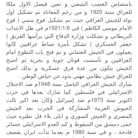
بامتصاص الغضب الشعبي و تعين فيصل الاول ملكا
للعراق سنة 1920 و من رحم المعاناة تم تشكيل اول
نواة للجيش العراقي حيث تم تشكيل فوج سمي ( فوج
الامام موسى الكاظم ) في 1921/1/6م في ظل الانتداب
البريطاني و تشكلت وزارة الدفاع التي يرأسها الفريق (
جعفر العسكري ) تشكل بأمرة ضباط عراقيين كانوا
يعملون في الجيش العثماني و تم فتح باب التطوع امام
العراقيين و تأسست قوتان جوية و بحرية ثم اصبح
الجيش يتكون من عدة فرق عسكرية و بذلك اصبح
للعراق جيش نظامي مهني يذود عن حياض الوطن .
شارك الجيش العراقي الباسل سنة 1948م ضد الاحتلال
الاسرائيلي في فلسطين كما شارك بعدها في حرب
اكتوبر سنة 1973م ضد إسرائيل وًكان يعد اكبر ثالث
الجيوش العربية المشاركة في الحرب بعد الجيش
المصري و الجيش السوري و ابلى بلاء قل نظيره حيث
حمى دمشق من السقوط و كبد العدو الاسرائيلي خسائر
فادحة ، و في سنة 1980 م بعدما بدأت ايران بقصف