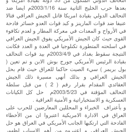
بعدها حرب الخليج الثانية سنة 2003/1/16م ايضا ضد
التحالف الدولي بقيادة امريكا قاتل الجيش العراقي قتالا
عنيفا ضد قوات المارينز و كبد قوات العدو خسائر فادحة
في الأرواح و المعدات في معركة المطار و لعدم تكافوء
القوى حيث كان الجيش الأمريكي يفوق الجيش العراقي
في اسلحته المتطورة تكنلوجيا في العدة و العدد فكانت
النتيجة سقوط بغداد في 2003/4/9م بيد قوات التحالف
بقيادة الرئيس الأمريكي جورج بوش الابن و تم تعين (
بول بريمر ) سيء الصيت حاكما للعراق حيث قام بحل
الجيش العراقي و بذلك أنهى مسيرة ذلك الجيش
العقائدي المقدام بقرار رقم ( 2 ) من قبل سلطة
التحالف المؤقتة في 2003/5/23م حل كل الكيانات
العسكرية و الاستخباراتية و الأمنية العراقية .
و بأعتراف الخبراء و المحللين المعارضين للحرب على
العراق في الادارة الامريكية اعتبروا ان من الأخطاء
الفادحة التي ارتكبها الجانب الأمريكي في العراق هو حل
الجيش العراقي و اعتبروه من أهم الاسباب لظهور