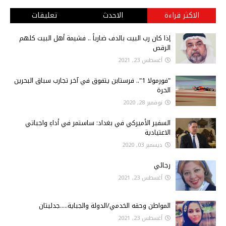
الاكثر قراءة
الاحدث
تعليقات
إذا كان رب البيت بالدف ضارباً .. فشيمة أهل البيت كلهم
الرقص
أغسطس 23, 2021
"فورمولا 1".. فرستابن يتفوق في آخر تجارب سباق البحرين
الحرة
نوفمبر 28, 2020
السفير الأميركي في بغداد: ساستمر في أداءِ واجباتي
الاعتيادية
ديسمبر 03, 2020
رجائي
أغسطس 23, 2021
المواطن وحقه الخدمي/الدولة والجباية.....جدليتان
أغسطس 23, 2021