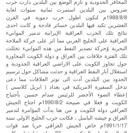
المخافر الحدودية و تأزم الوضع بين البلدين دارت حرب
ضروس بين البلدين استمرت ثمانية سنوات لغاية
1988/8/8م لتكون اطول حرب دموية في القرن
العشرين تكبد فيها البلدين خسائر فادحة و كانت احدى
نتائج تلك الحرب العراقية الإيرانية تدمير الموانيء
العراقية على الخليج العربي مما اثر على حركة الملاحة
البحرية وًحركة تصدير النفط من هذه الموانيء تخللت
تلك الفترة خلافات بين العراق و دولة الكويت المجاورة
حول تجاوز الكويت على الاراضي العراقية الحدودية و
استغلال آبار النفط العراقية و حدثت مشاكل حول ترسيم
الحدود بين البلدين أدت الى توتر العلاقات مما دعى
تدخل السفيرة الامريكية في بغداد ( ابريل كلاسبي )
إعطاء الضوء الأخضر للرئيس صدام حسين بأجتياح
الكويت و فعلا في صبيحة 1990/8/2م اجتاح الجيش
العراقي دولة الكويت و من هنا بدأت المؤامرة لتدمير
العراق و جيشه الباسل ، فكانت حرب الخليج الاولى سنة
1991/1/17م خاض الجيش العراقي حربا ضد قوات
التحالف الدولي المتكون من 33 دولة بقيادة امريكا و