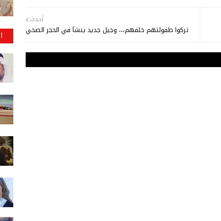
أحدث
تركوا طفولتهم خلفهم،،، وجيل جديد ينشآ في الحجر الصحي
ا