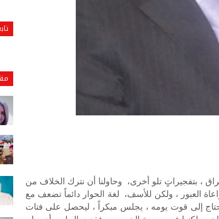
تاب
مقا
راق
،
بتفجيراتٍ
تلو
أخرى،
وحاولنا
أن
نترك
الخلاف
من
عاة
العبور
،
ولكن
للأسف،
لغة
الحوار
دائماً
تضعف
مع
تاج
إلى
قوت
يومه
،
يجلس
مبكراً
،
ليحصل
على
فتات