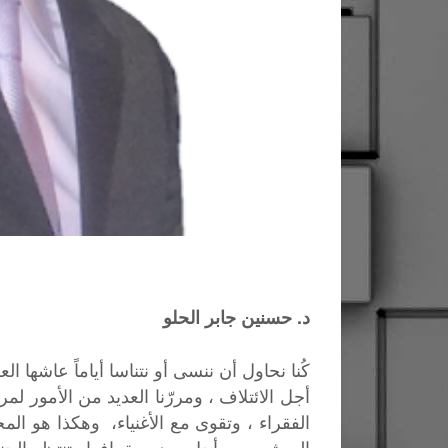
د. حسنين جابر الحلو
كُنا
نحاول
أن
ننسى
أو
نتناسا
أياماً
عاشها
الع
أجل
الائتلاف
،
ومررّنا
العديد
من
الأمور
لمرا
الفقراء
،
وتقوى
مع
الأغنياء،
وهكذا
هو
المح