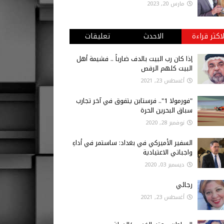
مارس 20, 2023
لاكثر قراءة
الاحدث
تعليقات
إذا كان رب البيت بالدف ضارباً .. فشيمة أهل
البيت كلهم الرقص
أغسطس 23, 2021
"فورمولا 1".. فرستابن يتفوق في آخر تجارب
سباق البحرين الحرة
نوفمبر 28, 2020
السفير الأميركي في بغداد: ساستمر في أداءِ
واجباتي الاعتيادية
ديسمبر 03, 2020
رجائي
أغسطس 23, 2021