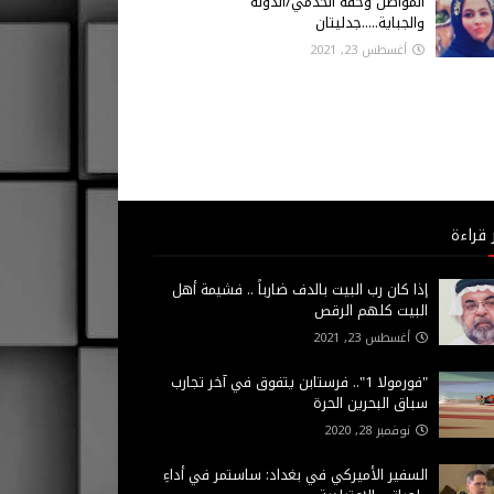
المواطن وحقه الخدمي/الدولة
والجباية.....جدليتان
أغسطس 23, 2021
 قراءة
إذا كان رب البيت بالدف ضارباً .. فشيمة أهل
البيت كلهم الرقص
أغسطس 23, 2021
"فورمولا 1".. فرستابن يتفوق في آخر تجارب
سباق البحرين الحرة
نوفمبر 28, 2020
السفير الأميركي في بغداد: ساستمر في أداءِ