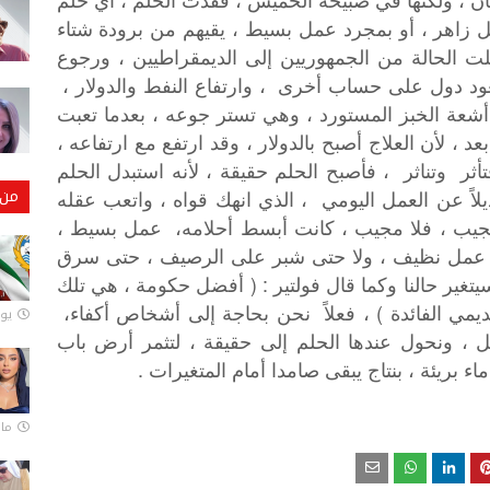
ان
،
ولكنها
في
صبيحة
الخميس
،
فقدت
الحلم
،
أي
حلم
ل
زاهر
،
أو
بمجرد
عمل
بسيط
،
يقيهم
من
برودة
شتاء
لت
الحالة
من
الجمهوريين
إلى
الديمقراطيين
،
ورجوع
د
دول
على
حساب
أخرى
،
وارتفاع
النفط
والدولار
،
أشعة
الخبز
المستورد
،
وهي
تستر
جوعه
،
بعدما
تعبت
بعد
،
لأن
العلاج
أصبح
بالدولار
،
وقد
ارتفع
مع
ارتفاعه
،
أثر
وتناثر
،
فأصبح
الحلم
حقيقة
،
لأنه
استبدل
الحلم
من 
لاً
عن
العمل
اليومي
،
الذي
انهك
قواه
،
واتعب
عقله
جيب
،
فلا
مجيب
،
كانت
أبسط
أحلامه،
عمل
بسيط
،
عمل
نظيف
،
ولا
حتى
شبر
على
الرصيف
،
حتى
سرق
: (
يتغير
حالنا
وكما
قال
فولتير
أفضل
حكومة
،
هي
تلك
)
يمي
الفائدة
،
فعلاً
نحن
بحاجة
إلى
أشخاص
أكفاء،
يونيو
ل
،
ونحول
عندها
الحلم
إلى
حقيقة
،
لتثمر
أرض
باب
.
ماء
بريئة
،
بنتاج
يبقى
صامدا
أمام
المتغيرات
مارس 