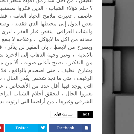
العيش
،
من
أجل
سد
رمق
افواه
تنتظر
الحن
؟
حلم
هؤلاء
الشباب
،
الذين
فكروا
بمستقب
عاصف
،
تغيرت
ملامح
الحياة
العامة
،
فنق
بعض
الدول
إلى
محيطها
الذي
فقدته
،
وصعو
والشاب
العراقي
ينفض
غبار
الفقر
،
ليرى
معدته
من
اكل
ما
لايؤكل
،
وعلاجه
لا
ينفع
ويصرح
من
لايعطِ
،
بان
الفقير
لن
يتأثر
،
فت
بالابدية
،
وغير
وجهة
الذهاب
إلى
الآخرة
بدي
من
التفكير
،
يصيح
بأعلى
صوته
،
ألا
من
م
وشارع
نظيف
،
حتى
اصطدم
بالواقع
،
فلا
الرغيف
،
متى
ما
نجد
شخص
يقّدر
الحال
،
س
التي
يوجد
فيها
أقل
عدد
من
الأشخاص
،
عد
يغيروا
الحال
،
لنحقق
أحلام
الشباب
الراح
الشرقي
وغيرها
،
من
أراضينا
التي
ارتوت
بد
Tags
مقالات الرأي
Twitter
Facebook