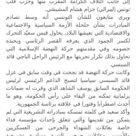
إلى جانب ائتلاف الكرامة المقرب منها وحزب قلب
تونس (ليبرالي) حزام هشام المشيشي.
ويرى متابعون للشأن التونسي أنه وسط تصادم
المبادرات بشأن حلحلة الأزمة السياسية والاجتماعية
والاقتصادية التي تعيشها البلاد، يحاول قيس سعيّد التحرك
لكسر الجمود الذي يعرفه القصر الرئاسي ويحبذه
خصومه وفي مقدمتهم حركة النهضة الإسلامية التي
تحاول بذلك تكرار تجربتها مع الرئيس الراحل الباجي قائد
السبسي.
وكانت حركة النهضة قد نجحت في وقت سابق في عزل
قائد السبسي سياسيا لتصبح الداعم الرئيسي لرئيس
الحكومة السابق يوسف الشاهد الذي وفرت له ضمانات
برلمانية تمكنه من البقاء على رأس الحكومة، وهو ما
أحدث اصطرابا وفتورا في علاقته برئاسة الجمهورية.
وأكد سعيد في كلمته تمسكه بمبادراته التشريعية التي لم
يتمكن من تقديمها والتي تتعلق بإحداث مؤسسة فداء
خاصة بعائلات الشهداء والجرحى من العسكريين
والأمنيين وعائلات جرحى الثورة ومبادرة تشريعية