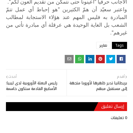
الأجانب حرفيا "أعينونا حتى نتمكن من تقديم العون لكم".
"
واعتبر
سعيّد
أن
همّ
الكثيرين
هو
إحباط
أي
عمل
تتمّ
المبادرة
به
فليس
المهم
عند
هؤلاء
الاستجابة
لمطالب
الشعب
بل
الغاية
الوحيدة
هي
عرقلة
أي
مبادرة
تأتي
من
".
غيرهم
Tags
تقارير
أقدم
أحدث
بريطانيا تدير ظهرها لأوروبا متجهة
رئيس البعثة الأوروبية لدى ليبيا:
إلى مستقبل مبهم
الأسابيع القادمة ستكون حاسمة
إرسال تعليق
0 تعليقات