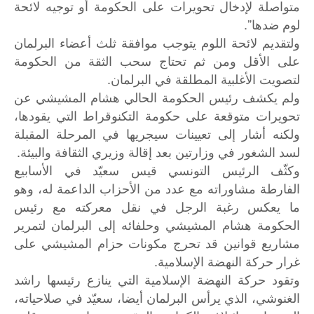
متواصلة لإدخال تحويرات على الحكومة أو توجيه لائحة
لوم ضدها”.
ولتقديم لائحة اللوم يتوجب موافقة ثلث أعضاء البرلمان
على الأقل ومن ثم تحتاج سحب الثقة من الحكومة
لتصويت الأغلبية المطلقة في البرلمان.
ولم يكشف رئيس الحكومة الحالي هشام المشيشي عن
تحويرات متوقعة على حكومة التكنوقراط التي يقودها،
ولكنه أشار إلى تعيينات سيجريها في المرحلة المقبلة
لسد الشغور في وزارتين بعد إقالة وزيري الثقافة والبيئة.
وكثّف الرئيس التونسي قيس سعيّد في الأسابيع
الفارطة مشاوراته مع عدد من الأحزاب الداعمة له، وهو
ما يعكس رغبة الرجل في نقل معركته مع رئيس
الحكومة هشام المشيشي وحلفائه إلى البرلمان لتمرير
مشاريع قوانين قد تحرج مكونات حزام المشيشي على
غرار حركة النهضة الإسلامية.
وتقود حركة النهضة الإسلامية التي ينازع رئيسها راشد
الغنوشي، الذي يرأس البرلمان أيضا، سعيّد في صلاحياته،