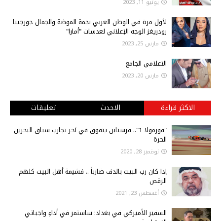
يونيو 11, 2023
لأول مرة في الوطن العربي نجمة الموضة والجمال جورجينا
رودريغز الوجه الإعلاني لعدسات "أمارا"
مارس 25, 2023
الاعلامي الجامع
مارس 20, 2023
الاكثر قراءة
الاحدث
تعليقات
"فورمولا 1".. فرستابن يتفوق في آخر تجارب سباق البحرين
الحرة
نوفمبر 28, 2020
إذا كان رب البيت بالدف ضارباً .. فشيمة أهل البيت كلهم
الرقص
أغسطس 23, 2021
السفير الأميركي في بغداد: ساستمر في أداءِ واجباتي