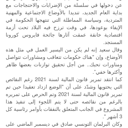
عن دخولها في سلسلة من الإضرابات والاحتجاجات مع
بداية العام الجديد، تنديدا بالأوضاع الاجتماعية والمهنية
المتردية، وسياسة المماطلة التي تنتهجها الحكومة في
الإيفاء بوعودها، في وقت ترزح فيه البلاد تحت أزمة
اقتصادية خانقة عمقت آثارها جائحة فايروس كورونا
المستجد.
وقال سعيد إنه لم يكن من اليسير العمل في مثل هذه
الأوضاع، وإن "هناك حكومات تتعاقب ومشاورات تتواصل
ومناورات تحبك.. من أجل تحقيق توازنات بعضها ظاهر
وأكثرها خفي”.
كما انتقد تمرير قانون المالية لسنة 2021 رغم النقائص
التي يحتويها وشدّد على أن "الوضع ازداد تعقيدا حين تم
تمرير قانون المالية لسنة 2021 وتم الحرص على تمريره
بالرغم من نقائصه حتى لا يتم اللجوء إلى تنفيذ هذا
المشروع في الجانب المتعلق بالنفقات بأوامر رئاسية كل
3 أشهر ".
وكان البرلمان التونسي صادق في ديسمبر الماضي على