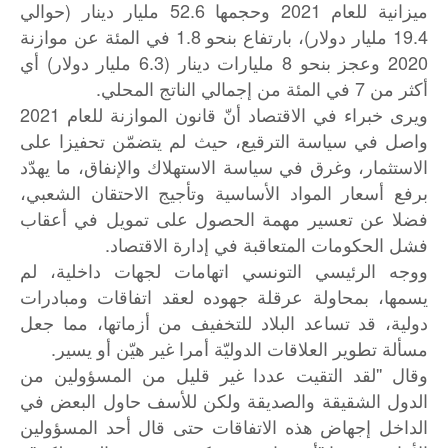
ميزانية للعام 2021 وحجمها 52.6 مليار دينار (حوالي
19.4 مليار دولار)، بارتفاع بنحو 1.8 في المئة عن موازنة
2020 وعجز بنحو 8 مليارات دينار (6.3 مليار دولار) أي
أكثر من 7 في المئة من إجمالي الناتج المحلي.
ويرى خبراء في الاقتصاد أنّ قانون الموازنة للعام 2021
واصل في سياسة الترقيع، حيث لم يتضمّن تحفيزا على
الاستثمار، وغرق في سياسة الاستهلاك والإنفاق، ما يهدّد
برفع أسعار المواد الأساسية وتأجيج الاحتقان الشعبي،
فضلا عن تعسير مهمة الحصول على تمويل في أعقاب
فشل الحكومات المتعاقبة في إدارة الاقتصاد.
ووجه الرئيسي التونسي اتهامات لجهات داخلية، لم
يسمها، بمحاولة عرقلة جهوده لعقد اتفاقات ومبادرات
دولية، قد تساعد البلاد للتخفيف من أزماتها، مما جعل
مسألة تطوير العلاقات الدوليّة أمرا غير هيّن أو يسير.
وقال ''لقد التقيت عددا غير قليل من المسؤولين من
الدول الشقيقة والصديقة ولكن للأسف حاول البعض في
الداخل إجهاض هذه الاتفاقات حتى قال أحد المسؤولين