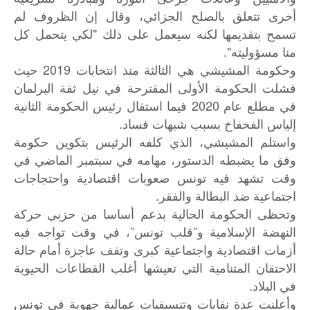
أخرى تتعلق بالصلح الجزائي، وقال إن الظروف لم
تسمح بتقديمها لكنه سيعمل على ذلك "لكي يتحمل كل
منا مسؤوليته".
وحكومة المشيشي هي الثالثة منذ انتخابات 2019 حيث
فشلت الحكومة الأولى المقترحة في نيل ثقة البرلمان
في مطلع عام 2020 فيما استقال رئيس الحكومة الثانية
إلياس الفخفاخ بسبب شبهات فساد.
واستلم المشيشي، الذي كلفه الرئيس بتكوين حكومة
وفق ما يضبطه الدستور، مهامه في سبتمبر الماضي في
وقت تشهد فيه تونس صعوبات اقتصادية واحتجاجات
اجتماعية ضد البطالة والفقر.
وتحظى الحكومة الحالية بدعم أساسا من حزبي حركة
النهضة الإسلامية و”قلب تونس”، في وقت تواجه فيه
أزمات اقتصادية واجتماعية كبرى وتقف عاجزة أمام حالة
الاحتقان المتنامية التي تعيشها أغلب القطاعات الحيوية
في البلاد.
وأعلنت عدة نقابات وتنسيقيات عمالية جهوية في تونس