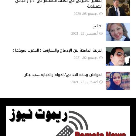
السفير الأميركي في بغداد: ساستمر في أداءِ واجباتي
الاعتيادية
ديسمبر 03, 2020
رجائي
أغسطس 23, 2021
التربية الدامجة بين الإدماج والممارسة ( المغرب نموذجا )
ديسمبر 02, 2021
المواطن وحقه الخدمي/الدولة والجباية.....جدليتان
أغسطس 23, 2021