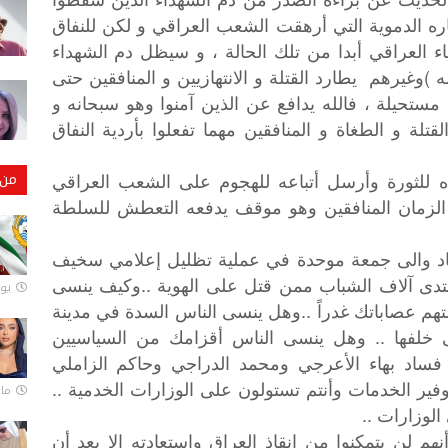
ه الدموية التي أرهقت الشعب العراقي و لكن للنفاق
 العراقي أبدا من تلك الحالة ، و سيظل دم الشهداء
 )وغيرهم يطارد القتلة و الانتهازيين و المنافقين حتى
مستحيلة ، فالله يدافع عن الذين آمنوا وهو سبحانه و
ة و الطغاة و المنافقين مهما تفعلوا بأردية النفاق
من 
در تأييده للثورة وأرسل أتباعه للهجوم على الشعب العراقي
الزمان المنافقين وهو موقف يدفعه التعطش للسلطة
د والى جمعة موحدة في عملية تظليل إعلامي سخيف
تدى آلاف الشباب ممن قتل على الهوية ..وكيف ينسى
يونيو
هم عصاباتك غدراً ..وهل ينسى الناس السدة في مدينة
 خلفها .. وهل ينسى الناس أقزامك من السياسيين
فساد بهاء الأعرجي ومحمد الدراجي وحاكم الزاملي
ير الخدمات وأنتم تستولون على الوزارات الخدمية ..
مارس 
لوزارات ..
هم لن يتمكنوا من إنقاذ العراق واستعادته إلا بعد أن