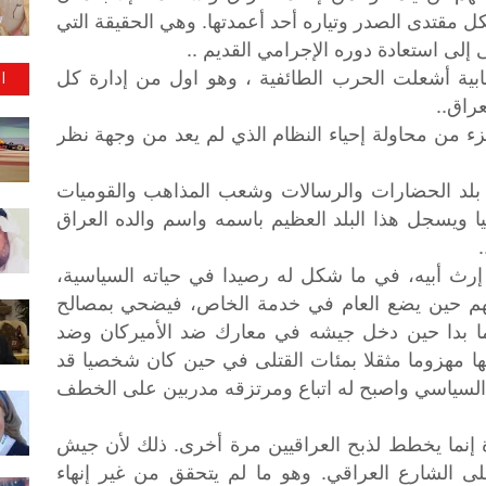
كل مقتدى الصدر وتياره أحد أعمدتها. وهي الحقيقة التي
إلى استعادة دوره الإجرامي القديم ..
ية أشعلت الحرب الطائفية ، وهو اول من إدارة كل
ا
راق..
زء من محاولة إحياء النظام الذي لم يعد من وجهة نظر
عدى عمره ٧٠٠٠٠ الف سنه بلد الحضارات والرسالات وشعب المذاهب والقوميات
 ويسجل هذا البلد العظيم باسمه واسم والده العراق
رث أبيه، في ما شكل له رصيدا في حياته السياسية،
لفهم حين يضع العام في خدمة الخاص، فيضحي بمصالح
ما بدا حين دخل جيشه في معارك ضد الأميركان وضد
ا مهزوما مثقلا بمئات القتلى في حين كان شخصيا قد
 السياسي واصبح له اتباع ومرتزقه مدربين على الخطف
ة إنما يخطط لذبح العراقيين مرة أخرى. ذلك لأن جيش
 الشارع العراقي. وهو ما لم يتحقق من غير إنهاء