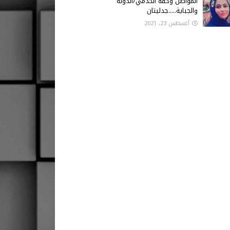
المواطن وحقه الخدمي/الدولة
والجباية.....جدليتان
أغسطس 23, 2021