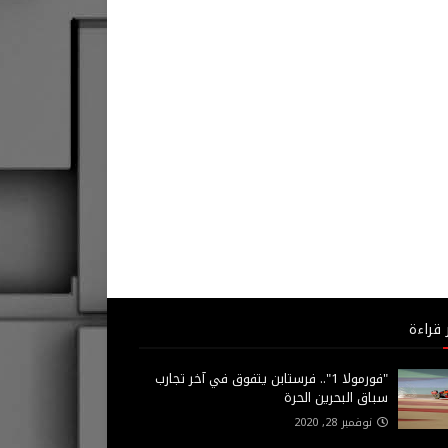
 قراءة
"فورمولا 1".. فرستابن يتفوق في آخر تجارب
سباق البحرين الحرة
نوفمبر 28, 2020