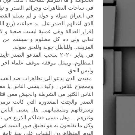
في ساحات التظاهرات وجرائم الصدر و تيار
في العراق صولة و جولة و لم يسلم القضاء
الذي اغتالهم الصدر عل يد جماعته (ربع الله
إقرار العدالة وهي عملية ليست صعبة و لا 
تعالى ولي دم كل مظلوم و سينتقم من القتل
المزيفة.. وللباطل جولة وللحق صولة.
في يناير ٢٠٢٠ سحب المدعو الص
المظلوم. ويمثل موقفه موقف علماء اخر 
وليس الحق..
مقتدى الذي يدعو الى تظاهرات ضد الفسا
وممجوج للناس ، وكيف ينسى الناس يا مق
الناس الكثير من الشرطة والجيش ممن قتلت
الصدر والجثث المغدورة التي كانت ترمى
وسرقاتهم ومليشياتهم.. هل ينسى الناس 
وغيرهم .. وهل ينسى فشلكم الذريع في توف
وكل ما تفلحون به هو تعليق صور السيد في ا
اليوم المتظاهرون الشباب على بينة تامة أن