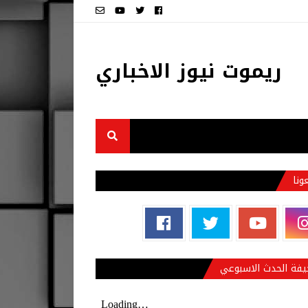
ريموت نيوز الاخباري
عونا
فة الحدث الاسبوعي