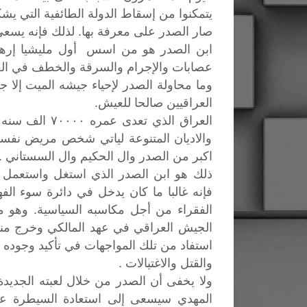
يتمكنوا من إسقاط الدولة الطائفية التي يش
صار الصدر على معرفة بها. لذلك فإنه يسعى 
ابن الصدر هو من اسس أول مليشيا إرهاب
عصابات والإجرام والسرقة والخطف في الع
وما محاولة الصدر لإحياء جيشه الميت إلا ج
العراقيين صالحا للعيش.
العراق الذي ت
والاديان المتنوعة لياتي شخص مريض نفسيا
اكبر من الصدر وال الحكيم وال السستاني ..
ذلك هو ابن الصدر الذي استغل واستعمل إ
فإنه غالبا ما كان يدخل في دائرة سوء ا
الفقراء من أجل مكاسبه السياسية. وهو 
الجيش العراقي في عهد المالكي وخرج منه
استفاد من تلك المواجهات في تأكيد وجوده
والقتل والاغتيالات .
ولا يخفى أن الصدر من خلال لعبته الجديد
المهدي سيسعى إلى استعادة السيطرة على