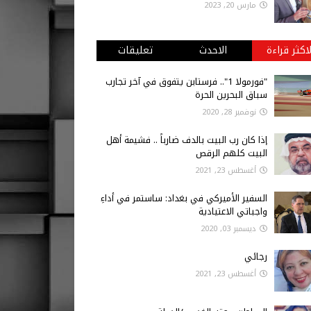
مارس 20, 2023
لاكثر قراءة
الاحدث
تعليقات
"فورمولا 1".. فرستابن يتفوق في آخر تجارب
سباق البحرين الحرة
نوفمبر 28, 2020
إذا كان رب البيت بالدف ضارباً .. فشيمة أهل
البيت كلهم الرقص
أغسطس 23, 2021
السفير الأميركي في بغداد: ساستمر في أداءِ
واجباتي الاعتيادية
ديسمبر 03, 2020
رجائي
أغسطس 23, 2021